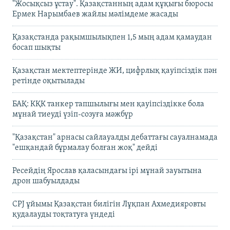
"Жосықсыз ұстау". Қазақстанның адам құқығы бюросы
Ермек Нарымбаев жайлы мәлімдеме жасады
Қазақстанда рақымшылықпен 1,5 мың адам қамаудан
босап шықты
Қазақстан мектептерінде ЖИ, цифрлық қауіпсіздік пән
ретінде оқытылады
БАҚ: КҚК танкер тапшылығы мен қауіпсіздікке бола
мұнай тиеуді үзіп-созуға мәжбүр
"Қазақстан" арнасы сайлауалды дебаттағы сауалнамада
"ешқандай бұрмалау болған жоқ" дейді
Ресейдің Ярослав қаласындағы ірі мұнай зауытына
дрон шабуылдады
CPJ ұйымы Қазақстан билігін Лұқпан Ахмедияровты
қудалауды тоқтатуға үндеді