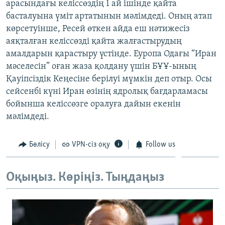
арасындағы келіссөздің 1 ай ішінде қайта
ЖАЗЫЛЫҢЫЗ
басталуына үміт артатынын мәлімдеді. Оның атап
көрсетуінше, Ресей өткен айда еш нәтижесіз
аяқталған келіссөзді қайта жалғастырудың
амалдарын қарастыру үстінде. Еуропа Одағы “Иран
Басқа тілдерде
мәселесін” оған жаза қолдану үшін БҰҰ-ының
Қауіпсіздік Кеңесіне берілуі мүмкін деп отыр. Осы
сейсенбі күні Иран өзінің ядролық бағдарламасы
бойынша келіссөзге оралуға дайын екенін
мәлімдеді.
Бөлісу
VPN-сіз оқу
Follow us
Оқыңыз. Көріңіз. Тыңдаңыз