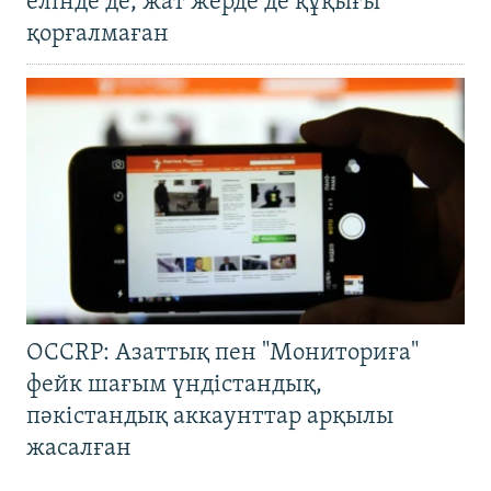
елінде де, жат жерде де құқығы
қорғалмаған
OCCRP: Азаттық пен "Мониториға"
фейк шағым үндістандық,
пәкістандық аккаунттар арқылы
жасалған