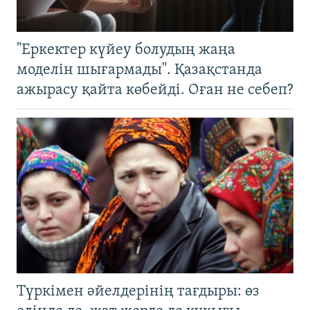
"Еркектер күйеу болудың жаңа
моделін шығармады". Қазақстанда
ажырасу қайта көбейді. Оған не себеп?
Түркімен әйелдерінің тағдыры: өз