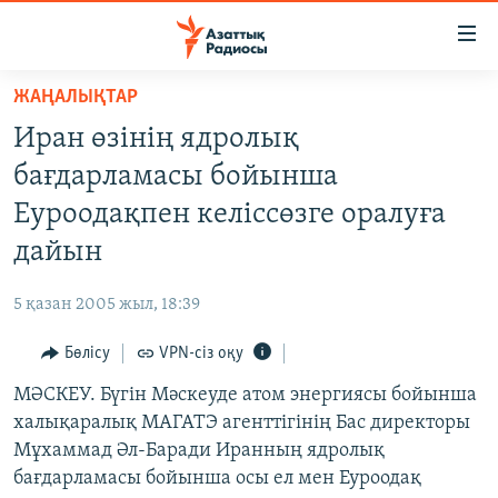
Accessibility
links
Skip
ЖАҢАЛЫҚТАР
to
ЖАҢАЛЫҚТАР
Иран өзінің ядролық
main
САЯСАТ
content
бағдарламасы бойынша
AZATTYQTV
Skip
Еуроодақпен келіссөзге оралуға
to
ҚАҢТАР ОҚИҒАСЫ
дайын
main
АДАМ ҚҰҚЫҚТАРЫ
Navigation
5 қазан 2005 жыл, 18:39
Skip
ӘЛЕУМЕТ
to
Бөлісу
VPN-сіз оқу
ӘЛЕМ
Search
МӘСКЕУ. Бүгін Мәскеуде атом энергиясы бойынша
АРНАЙЫ ЖОБАЛАР
халықаралық МАГАТЭ агенттігінің Бас директоры
Мұхаммад Әл-Баради Иранның ядролық
Русский
бағдарламасы бойынша осы ел мен Еуроодақ