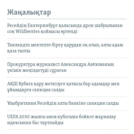
Жаңалықтар
Ресейдің Екатеринбург қаласында дрон шабуылынан
соң Wildberries қоймасы өртенді
Таиландта мектепте біреу қарудан оқ атып, алты адам
қаза тапты
Прокуратура журналист Александра Алёхованың
үкімін жеңілдетуді сұраған
АҚШ Кубаға қару жеткізуге қатысы бар адамдар мен
ұйымдарға санкция салды
Ұлыбритания Ресейдің алты банкіне санкция салды
UEFA 2030 жылғы әлем кубогына бойкот жариялау
идеясынан бас тартпайды