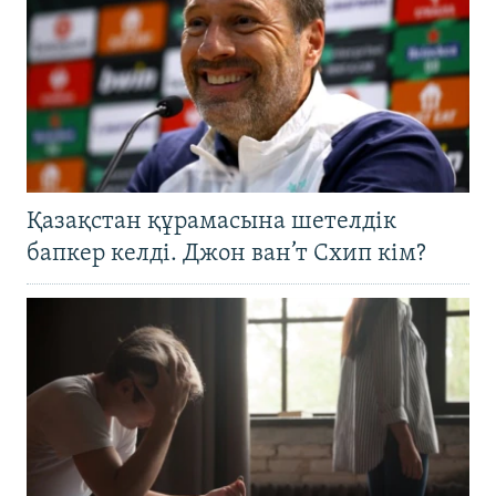
Қазақстан құрамасына шетелдік
бапкер келді. Джон ван’т Схип кім?