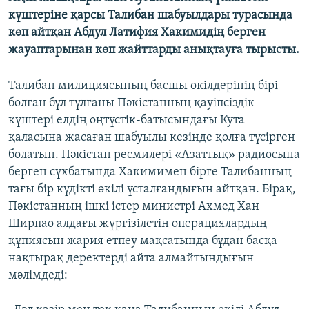
ЖАЗЫЛЫҢЫЗ
күштеріне қарсы Талибан шабуылдары турасында
көп айтқан Абдул Латифия Хакимидің берген
жауаптарынан көп жайттарды анықтауға тырысты.
Басқа тілдерде
Талибан милициясының басшы өкілдерінің бірі
болған бұл тұлғаны Пәкістанның қауіпсіздік
күштері елдің оңтүстік-батысындағы Кута
қаласына жасаған шабуылы кезінде қолға түсірген
болатын. Пәкістан ресмилері «Азаттық» радиосына
берген сұхбатында Хакимимен бірге Талибанның
тағы бір күдікті өкілі ұсталғандығын айтқан. Бірақ,
Пәкістанның ішкі істер министрі Ахмед Хан
Ширпао алдағы жүргізілетін операциялардың
құпиясын жария етпеу мақсатында бұдан басқа
нақтырақ деректерді айта алмайтындығын
мәлімдеді: