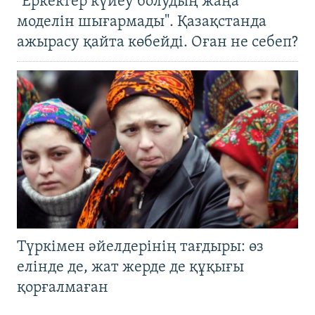
"Еркектер күйеу болудың жаңа
моделін шығармады". Қазақстанда
ажырасу қайта көбейді. Оған не себеп?
Түркімен әйелдерінің тағдыры: өз
елінде де, жат жерде де құқығы
қорғалмаған