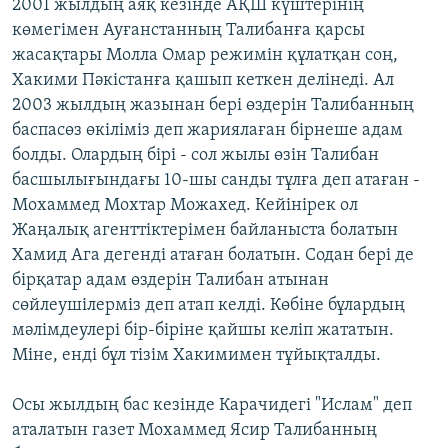
2001 жылдың аяқ кезінде АҚШ күштерінің
көмегімен Ауғанстанның Талибанға қарсы
жасақтары Молла Омар режимін құлатқан соң,
Хакими Пәкістанға қашып кеткен делінеді. Ал
2003 жылдың жазынан бері өздерін Талибанның
баспасөз өкіліміз деп жариялаған бірнеше адам
болды. Олардың бірі - сол жылы өзін Талибан
басшылығындағы 10-шы санды тұлға деп атаған -
Мохаммед Мохтар Можахед. Кейінірек ол
Жаңалық агенттіктерімен байланыста болатын
Хамид Ага дегенді атаған болатын. Содан бері де
бірқатар адам өздерін Талибан атынан
сөйлеушілерміз деп атап келді. Көбіне бұлардың
мәлімдеулері бір-біріне қайшы келіп жататын.
Міне, енді бұл тізім Хакимимен тұйықталды.
Осы жылдың бас кезінде Карачидегі "Ислам" деп
аталатын газет Мохаммед Ясир Талибанның