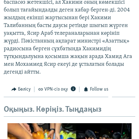
баспасөз жетекшісі, ал Хакими оның көмекшісі
болып тағайындалды деген хабар берген-ді. 2004
жылдың екінші жартысынан бері Хакими
Талибанның басты даусы ретінде шығып жүрген
уақытта, Ясир Араб телераналарынан көрініп
жүрді. Пәкістанның ақпарат министрі «Азаттық»
радиосына берген сұхбатында Хакимидің
тұтқындалуына қосымша жақын арада Хамид Ага
мен Мохаммед Ясир екеуі де ұсталатын болады
дегенді айтты.
Бөлісу
VPN-сіз оқу
Follow us
Оқыңыз. Көріңіз. Тыңдаңыз