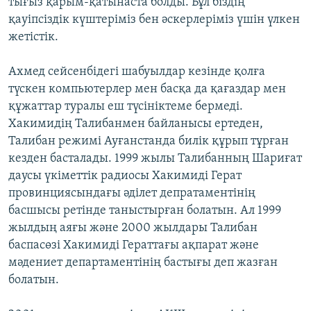
тығыз қарым-қатынаста болды. Бұл біздің
қауіпсіздік күштеріміз бен әскерлеріміз үшін үлкен
жетістік.
Ахмед сейсенбідегі шабуылдар кезінде қолға
түскен компьютерлер мен басқа да қағаздар мен
құжаттар туралы еш түсініктеме бермеді.
Хакимидің Талибанмен байланысы ертеден,
Талибан режимі Ауғанстанда билік құрып тұрған
кезден басталады. 1999 жылы Талибанның Шариғат
даусы үкіметтік радиосы Хакимиді Герат
провинциясындағы әділет депратаментінің
басшысы ретінде таныстырған болатын. Ал 1999
жылдың аяғы және 2000 жылдары Талибан
баспасөзі Хакимиді Гераттағы ақпарат және
мәдениет департаментінің бастығы деп жазған
болатын.