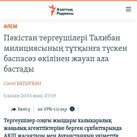
Accessibility
links
Skip
ӘЛЕМ
to
ЖАҢАЛЫҚТАР
Пәкістан тергеушілері Талибан
main
САЯСАТ
content
милициясының тұтқынға түскен
AZATTYQTV
Skip
баспасөз өкілінен жауап ала
to
ҚАҢТАР ОҚИҒАСЫ
бастады
main
АДАМ ҚҰҚЫҚТАРЫ
Navigation
Сағат БАТЫРХАН
Skip
ӘЛЕУМЕТ
to
5 қазан 2005 жыл, 07:59
ӘЛЕМ
Search
АРНАЙЫ ЖОБАЛАР
Бөлісу
VPN-сіз оқу
Тергеушілер соңғы жылдары халықаралық
Русский
жаңалық агенттіктеріне берген сұхбаттарында
АҚШ жасақтары мен Ауғанстанның үкіметтік