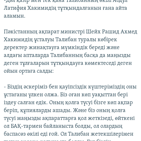
-Дәл қазір мен тек қана Талибанның өкілі Абдул
Латифия Хакимидің тұтқындалғанын ғана айта
аламын.
Пәкістанның ақпарат министрі Шейх Рашид Ахмед
Хакимидің ұсталуы Талибан туралы көбірек
деректер жинақтауға мүмкіндік береді және
алдағы апталарда Талибанның басқа да маңызды
деген тұлғаларын тұтқындауға көмектеседі деген
ойын ортаға салды:
- Біздің әскеріміз бен қауіпсіздік күштеріміздің оны
ұстағаны үлкен олжа. Біз оған көп уақыттан бері
іздеу салған едік. Оның қолға түсуі бізге көп ақпар
беріп, құпияларды ашады. Және біз оның қолға
түсуі маңызды ақпараттарға қол жеткізеді, өйткені
ол БАҚ-тармен байланыста болды, ол олардың
баспасөз өкілі еді ғой. Ол Талибан жетекшілерімен