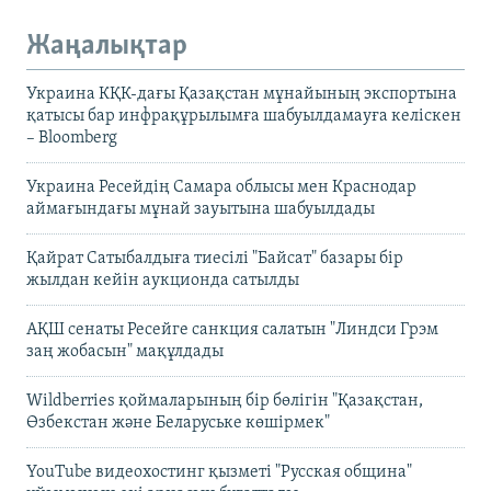
Жаңалықтар
Украина КҚК-дағы Қазақстан мұнайының экспортына
қатысы бар инфрақұрылымға шабуылдамауға келіскен
– Bloomberg
Украина Ресейдің Самара облысы мен Краснодар
аймағындағы мұнай зауытына шабуылдады
Қайрат Сатыбалдыға тиесілі "Байсат" базары бір
жылдан кейін аукционда сатылды
АҚШ сенаты Ресейге санкция салатын "Линдси Грэм
заң жобасын" мақұлдады
Wildberries қоймаларының бір бөлігін "Қазақстан,
Өзбекстан және Беларуське көшірмек"
YouTube видеохостинг қызметі "Русская община"