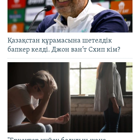
Қазақстан құрамасына шетелдік
бапкер келді. Джон ван’т Схип кім?