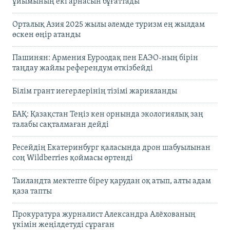
ұйымының екі арнасын бұғаттады
Орталық Азия 2025 жылы әлемде туризм ең жылдам
өскен өңір атанды
Пашинян: Армения Еуроодақ пен ЕАЭО-ның бірін
таңдау жайлы референдум өткізбейді
Білім грант иегерлерінің тізімі жарияланды
БАҚ: Қазақстан Теңіз кен орнында экологиялық заң
талабы сақталмаған дейді
Ресейдің Екатеринбург қаласында дрон шабуылынан
соң Wildberries қоймасы өртенді
Таиландта мектепте біреу қарудан оқ атып, алты адам
қаза тапты
Прокуратура журналист Александра Алёхованың
үкімін жеңілдетуді сұраған