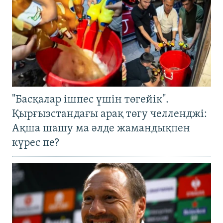
"Басқалар ішпес үшін төгейік".
Қырғызстандағы арақ төгу челленджі:
Ақша шашу ма әлде жамандықпен
күрес пе?