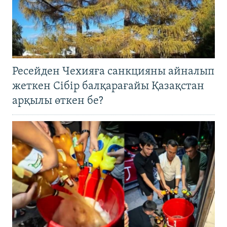
Ресейден Чехияға санкцияны айналып
жеткен Сібір балқарағайы Қазақстан
арқылы өткен бе?