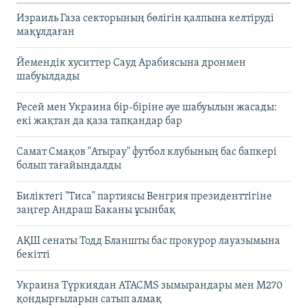
Израиль Газа секторының бөлігін қалпына келтіруді
мақұлдаған
Йемендік хуситтер Сауд Арабиясына дронмен
шабуылдады
Ресей мен Украина бір-біріне әуе шабуылын жасады:
екі жақтан да қаза тапқандар бар
Самат Смақов "Атырау" футбол клубының бас бапкері
болып тағайындалды
Биліктегі "Тиса" партиясы Венгрия президенттігіне
заңгер Андраш Баканы ұсынбақ
АҚШ сенаты Тодд Бланшты бас прокурор лауазымына
бекітті
Украина Түркиядан ATACMS зымырандары мен M270
қондырғыларын сатып алмақ