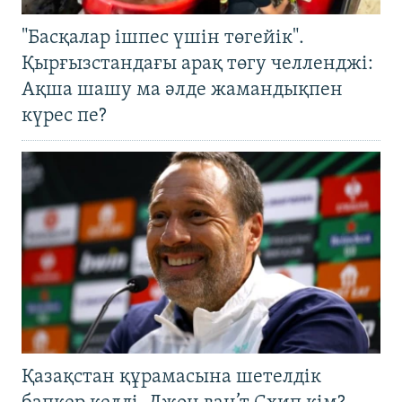
"Басқалар ішпес үшін төгейік".
Қырғызстандағы арақ төгу челленджі:
Ақша шашу ма әлде жамандықпен
күрес пе?
Қазақстан құрамасына шетелдік