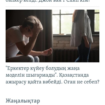
бапкер келді. Джон ван’т Схип кім?
"Еркектер күйеу болудың жаңа
моделін шығармады". Қазақстанда
ажырасу қайта көбейді. Оған не себеп?
Жаңалықтар