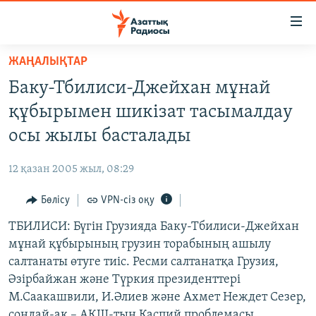
Accessibility
links
Skip
ЖАҢАЛЫҚТАР
to
ЖАҢАЛЫҚТАР
Баку-Тбилиси-Джейхан мұнай
main
САЯСАТ
content
құбырымен шикізат тасымалдау
AZATTYQTV
Skip
осы жылы басталады
to
ҚАҢТАР ОҚИҒАСЫ
main
12 қазан 2005 жыл, 08:29
АДАМ ҚҰҚЫҚТАРЫ
Navigation
Skip
Бөлісу
VPN-сіз оқу
ӘЛЕУМЕТ
to
ТБИЛИСИ: Бүгін Грузияда Баку-Тбилиси-Джейхан
ӘЛЕМ
Search
мұнай құбырының грузин торабының ашылу
АРНАЙЫ ЖОБАЛАР
салтанаты өтуге тиіс. Ресми салтанатқа Грузия,
Әзірбайжан және Түркия президенттері
Русский
М.Саакашвили, И.Әлиев және Ахмет Неждет Сезер,
сондай-ақ – АҚШ-тың Каспий проблемасы