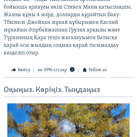
ЖАЗЫЛЫҢЫЗ
бойынша арнаулы өкілі Стивен Манн қатыспақшы.
Жалпы құны 4 млрд. долларды құрайтын Баку-
Тбилиси-Джейхан мұнай құбырымен Каспий
мұнайын Әзірбайжаннан Грузия арқылы және
Басқа тілдерде
Түркияның Қара теңіз жағалауымен Батысқа
қарай осы жылдың соңына қарай тасымалдау
көзделіп отыр.
Бөлісу
VPN-сіз оқу
Follow us
Оқыңыз. Көріңіз. Тыңдаңыз