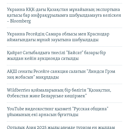
Украина КҚК-дағы Қазақстан мұнайының экспортына
қатысы бар инфрақұрылымға шабуылдамауға келіскен
– Bloomberg
Украина Ресейдің Самара облысы мен Краснодар
аймағындағы мұнай зауытына шабуылдады
Қайрат Сатыбалдыға тиесілі "Байсат" базары бір
жылдан кейін аукционда сатылды
АҚШ сенаты Ресейге санкция салатын "Линдси Грэм
заң жобасын" мақұлдады
Wildberries қоймаларының бір бөлігін "Қазақстан,
Өзбекстан және Беларуське көшірмек"
YouTube видеохостинг қызметі "Русская община"
ұйымының екі арнасын бұғаттады
Орталық Азия 2025 жылы әлемде туризм ең жылдам