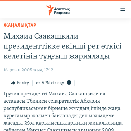
Accessibility
links
Skip
ЖАҢАЛЫҚТАР
to
ЖАҢАЛЫҚТАР
Михаил Саакашвили
main
САЯСАТ
content
президенттікке екінші рет өткісі
AZATTYQTV
Skip
келетінін тұңғыш жариялады
to
ҚАҢТАР ОҚИҒАСЫ
main
16 қазан 2005 жыл, 17:12
АДАМ ҚҰҚЫҚТАРЫ
Navigation
Skip
Бөлісу
VPN-сіз оқу
ӘЛЕУМЕТ
to
Грузия президенті Михаил Саакашвили ел
ӘЛЕМ
Search
астанасы Тбилиси сепаратистік Абхазия
АРНАЙЫ ЖОБАЛАР
республикасымен бірнеше жылдың ішінде жаңа
күретамыр жолмен байланады деп мәлімдеме
Русский
жасады. Жол құрылысшыларының жиналысында
сөйлеген Михаил Саакашвили арманым 2009