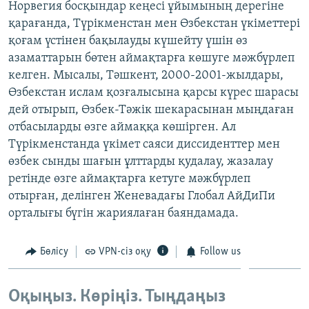
Норвегия босқындар кеңесі ұйымының дерегіне
ЖАЗЫЛЫҢЫЗ
қарағанда, Түрікменстан мен Өзбекстан үкіметтері
қоғам үстінен бақылауды күшейту үшін өз
азаматтарын бөтен аймақтарға көшуге мәжбүрлеп
келген. Мысалы, Тәшкент, 2000-2001-жылдары,
Басқа тілдерде
Өзбекстан ислам қозғалысына қарсы күрес шарасы
дей отырып, Өзбек-Тәжік шекарасынан мыңдаған
отбасыларды өзге аймаққа көшірген. Ал
Түрікменстанда үкімет саяси диссиденттер мен
өзбек сынды шағын ұлттарды қудалау, жазалау
ретінде өзге аймақтарға кетуге мәжбүрлеп
отырған, делінген Женевадағы Глобал АйДиПи
орталығы бүгін жариялаған баяндамада.
Бөлісу
VPN-сіз оқу
Follow us
Оқыңыз. Көріңіз. Тыңдаңыз