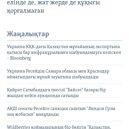
елінде де, жат жерде де құқығы
қорғалмаған
Жаңалықтар
Украина КҚК-дағы Қазақстан мұнайының экспортына
қатысы бар инфрақұрылымға шабуылдамауға келіскен
– Bloomberg
Украина Ресейдің Самара облысы мен Краснодар
аймағындағы мұнай зауытына шабуылдады
Қайрат Сатыбалдыға тиесілі "Байсат" базары бір
жылдан кейін аукционда сатылды
АҚШ сенаты Ресейге санкция салатын "Линдси Грэм
заң жобасын" мақұлдады
Wildberries қоймаларының бір бөлігін "Қазақстан,