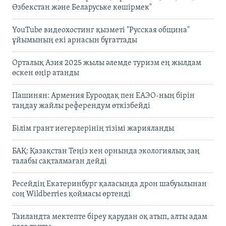
Өзбекстан және Беларуське көшірмек"
YouTube видеохостинг қызметі "Русская община"
ұйымының екі арнасын бұғаттады
Орталық Азия 2025 жылы әлемде туризм ең жылдам
өскен өңір атанды
Пашинян: Армения Еуроодақ пен ЕАЭО-ның бірін
таңдау жайлы референдум өткізбейді
Білім грант иегерлерінің тізімі жарияланды
БАҚ: Қазақстан Теңіз кен орнында экологиялық заң
талабы сақталмаған дейді
Ресейдің Екатеринбург қаласында дрон шабуылынан
соң Wildberries қоймасы өртенді
Таиландта мектепте біреу қарудан оқ атып, алты адам