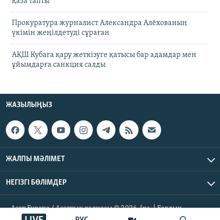
қаза тапты
Прокуратура журналист Александра Алёхованың
үкімін жеңілдетуді сұраған
АҚШ Кубаға қару жеткізуге қатысы бар адамдар мен
ұйымдарға санкция салды
ЖАЗЫЛЫҢЫЗ
ЖАЛПЫ МӘЛІМЕТ
НЕГІЗГІ БӨЛІМДЕР
Азат Еуропа / Азаттық радиосы © 2026, Inc. | Барлық
құқықтары қорғалған