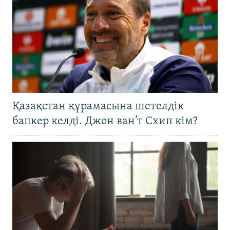
Қазақстан құрамасына шетелдік
бапкер келді. Джон ван’т Схип кім?