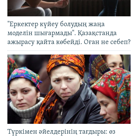
"Еркектер күйеу болудың жаңа
моделін шығармады". Қазақстанда
ажырасу қайта көбейді. Оған не себеп?
Түркімен әйелдерінің тағдыры: өз