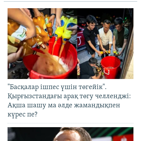
"Басқалар ішпес үшін төгейік".
Қырғызстандағы арақ төгу челленджі:
Ақша шашу ма әлде жамандықпен
күрес пе?