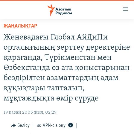
Accessibility
links
Skip
ЖАҢАЛЫҚТАР
to
ЖАҢАЛЫҚТАР
Женевадағы Глобал АйДиПи
main
САЯСАТ
content
орталығының зерттеу деректеріне
AZATTYQTV
Skip
қарағанда, Түрікменстан мен
to
ҚАҢТАР ОҚИҒАСЫ
Өзбекстанда өз ата қоныстарынан
main
АДАМ ҚҰҚЫҚТАРЫ
Navigation
бездірілген азаматтардың адам
Skip
ӘЛЕУМЕТ
құқықтары тапталып,
to
ӘЛЕМ
мұқтаждықта өмір сүруде
Search
АРНАЙЫ ЖОБАЛАР
19 қазан 2005 жыл, 02:29
Русский
Бөлісу
VPN-сіз оқу