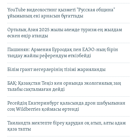
YouTube видеохостинг қызметі "Русская община"
ұйымының екі арнасын бұғаттады
Орталық Азия 2025 жылы әлемде туризм ең жылдам
өскен өңір атанды
Пашинян: Армения Еуроодақ пен ЕАЭО-ның бірін
таңдау жайлы референдум өткізбейді
Білім грант иегерлерінің тізімі жарияланды
БАҚ: Қазақстан Теңіз кен орнында экологиялық заң
талабы сақталмаған дейді
Ресейдің Екатеринбург қаласында дрон шабуылынан
соң Wildberries қоймасы өртенді
Таиландта мектепте біреу қарудан оқ атып, алты адам
қаза тапты