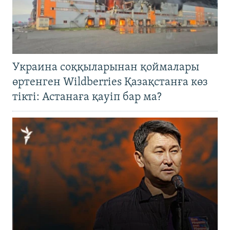
Украина соққыларынан қоймалары
өртенген Wildberries Қазақстанға көз
тікті: Астанаға қауіп бар ма?