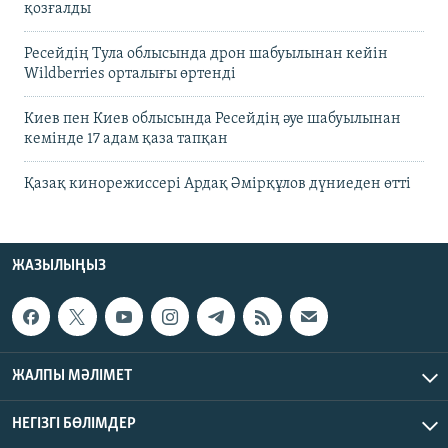
қозғалды
Ресейдің Тула облысында дрон шабуылынан кейін
Wildberries орталығы өртенді
Киев пен Киев облысында Ресейдің әуе шабуылынан
кемінде 17 адам қаза тапқан
Қазақ кинорежиссері Ардақ Әмірқұлов дүниеден өтті
ЖАЗЫЛЫҢЫЗ
ЖАЛПЫ МӘЛІМЕТ
НЕГІЗГІ БӨЛІМДЕР