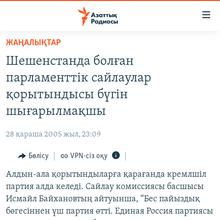
Accessibility
links
Skip
ЖАҢАЛЫҚТАР
to
ЖАҢАЛЫҚТАР
Шешенстанда болған
main
САЯСАТ
content
парламенттік сайлаулар
AZATTYQTV
Skip
қорытындысы бүгін
to
ҚАҢТАР ОҚИҒАСЫ
шығарылмақшы
main
АДАМ ҚҰҚЫҚТАРЫ
Navigation
28 қараша 2005 жыл, 23:09
Skip
ӘЛЕУМЕТ
to
Бөлісу
VPN-сіз оқу
ӘЛЕМ
Search
Алдын-ала қорытындыларға қарағанда кремлшіл
АРНАЙЫ ЖОБАЛАР
партия алда келеді. Сайлау комиссиясы басшысы
Исмайл Байхановтың айтуынша, “Бес пайыздық
Русский
бөгесіннен үш партия өтті. Единая Россия партиясы