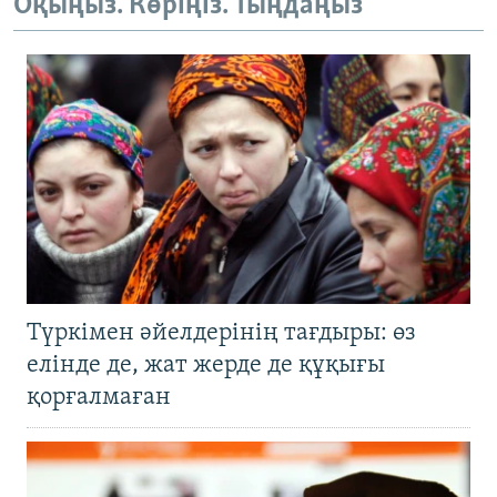
Оқыңыз. Көріңіз. Тыңдаңыз
Түркімен әйелдерінің тағдыры: өз
елінде де, жат жерде де құқығы
қорғалмаған