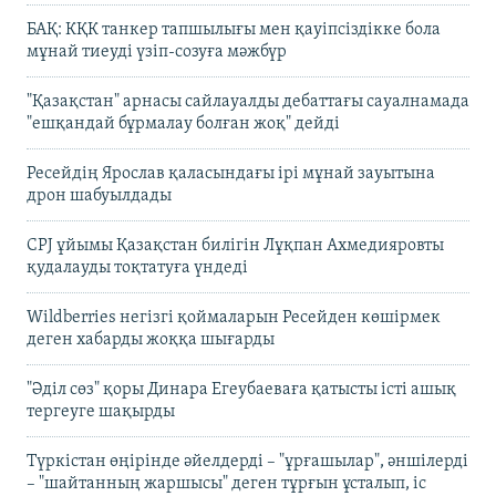
БАҚ: КҚК танкер тапшылығы мен қауіпсіздікке бола
мұнай тиеуді үзіп-созуға мәжбүр
"Қазақстан" арнасы сайлауалды дебаттағы сауалнамада
"ешқандай бұрмалау болған жоқ" дейді
Ресейдің Ярослав қаласындағы ірі мұнай зауытына
дрон шабуылдады
CPJ ұйымы Қазақстан билігін Лұқпан Ахмедияровты
қудалауды тоқтатуға үндеді
Wildberries негізгі қоймаларын Ресейден көшірмек
деген хабарды жоққа шығарды
"Әділ сөз" қоры Динара Егеубаеваға қатысты істі ашық
тергеуге шақырды
Түркістан өңірінде әйелдерді – "ұрғашылар", әншілерді
– "шайтанның жаршысы" деген тұрғын ұсталып, іс