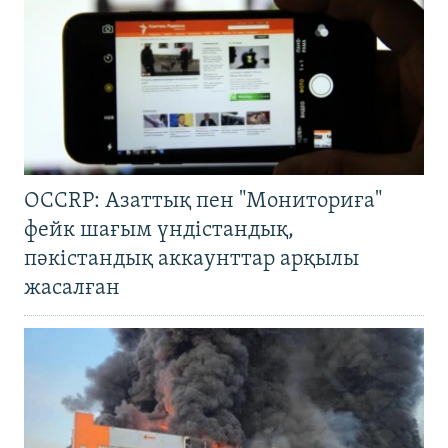
OCCRP: Азаттық пен "Мониториға"
фейк шағым үндістандық,
пәкістандық аккаунттар арқылы
жасалған