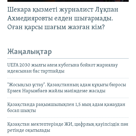
Шекара қызметі журналист Лұқпан
Ахмедияровты елден шығармады.
Оған қарсы шағым жазған кім?
Жаңалықтар
UEFA 2030 жылғы әлем кубогына бойкот жариялау
идеясынан бас тартпайды
"Жосықсыз ұстау". Қазақстанның адам құқығы бюросы
Ермек Нарымбаев жайлы мәлімдеме жасады
Қазақстанда рақымшылықпен 1,5 мың адам қамаудан
босап шықты
Қазақстан мектептерінде ЖИ, цифрлық қауіпсіздік пән
ретінде оқытылады