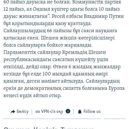
60 пайыз дауысқа ие болған. Коммунистік партия
ЖАЗЫЛЫҢЫЗ
12 пайыз, ал Оңшыл күштер одағы болса 10 пайыз
дауыс жинақтаған”. Ресей елбасы Владимир Путин
бұл қорытындыларды қызу қуаттауда.
Сайлаушылардың 66 пайызы бұл саяси науқанға
Басқа тілдерде
қатысқан екен. Шешен жікшіл-көтерілісшілері
болса сайлауларға бойкот жариялады.
Парламенттік сайлаулар Кремльдің Шешен
республикасындағы саясатын күшейту үшін
өткізілді, дейді олар. Өткен 6 жылдық жанжалдар
кезінде бұл елде 100 мыңдай адамның өмірі
қиылған, деген мәлімет айтылуда. Сайлаулардың
еркін де демократиялық сипатта болғанына Еуропа
кеңесі күдік айтып отыр.
Бөлісу
VPN-сіз оқу
Follow us