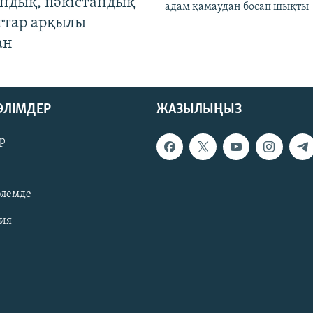
андық, пәкістандық
адам қамаудан босап шықты
ттар арқылы
ан
БӨЛІМДЕР
ЖАЗЫЛЫҢЫЗ
р
әлемде
зия