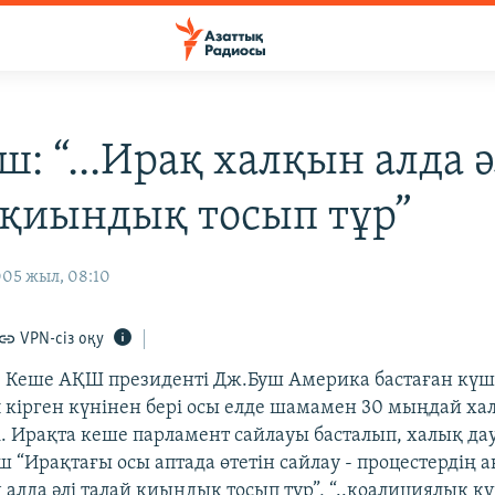
: “...Ирақ халқын алда ә
 қиындық тосып тұр”
005 жыл, 08:10
VPN-сіз оқу
Кеше АҚШ президенті Дж.Буш Америка бастаған күш
 кірген күнінен бері осы елде шамамен 30 мыңдай х
і. Ирақта кеше парламент сайлауы басталып, халық да
уш “Ирақтағы осы аптада өтетін сайлау - процестердің 
 алда әлі талай қиындық тосып тұр”, “..коалициялық к