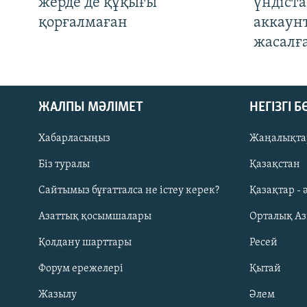
жерде де құқығы
үндіст
қорғалмаған
аккаун
жасалғ
ЖАЛПЫ МӘЛІМЕТ
НЕГІЗГІ 
Хабарласыңыз
Жаңалықта
Біз туралы
Қазақстан
Русский
Сайтымыз бұғатталса не істеу керек?
Қазақтар - 
Азаттық қосымшалары
Орталық А
ЖАЗЫЛЫҢЫЗ
Қолдану шарттары
Ресей
Форум ережелері
Қытай
Жазылу
Әлем