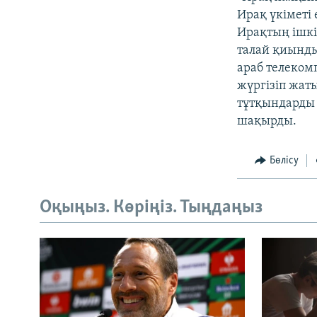
Ирақ үкіметі 
Ирақтың ішкі
талай қиынды
араб телеком
жүргізіп жат
тұтқындарды 
шақырды.
Бөлісу
Оқыңыз. Көріңіз. Тыңдаңыз