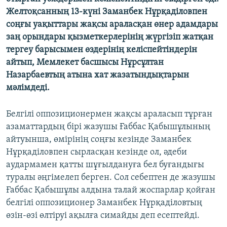
Желтоқсанның 13-күні Заманбек Нұрқаділовпен
соңғы уақыттары жақсы араласқан өнер адамдары
заң орындары қызметкерлерінің жүргізіп жатқан
тергеу барысымен өздерінің келіспейтіндерін
айтып, Мемлекет басшысы Нұрсұлтан
Назарбаевтың атына хат жазатындықтарын
мәлімдеді.
Белгілі оппозиционермен жақсы араласып тұрған
азаматтардың бірі жазушы Ғаббас Қабышұлының
айтуынша, өмірінің соңғы кезінде Заманбек
Нұрқаділовпен сырласқан кезінде ол, әдеби
аудармамен қатты шұғылдануға бел буғандығы
туралы әңгімелеп берген. Сол себептен де жазушы
Ғаббас Қабышұлы алдына талай жоспарлар қойған
белгілі оппозиционер Заманбек Нұрқаділовтың
өзін-өзі өлтіруі ақылға симайды деп есептейді.