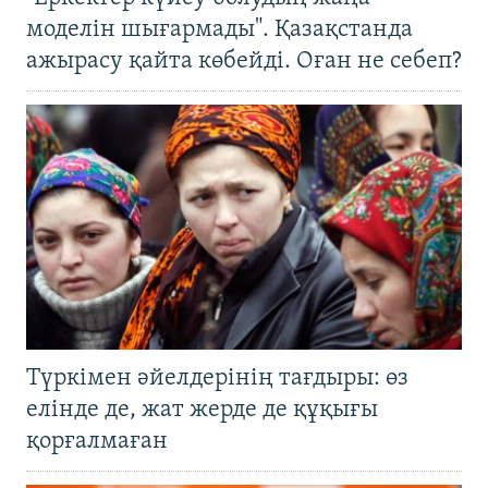
моделін шығармады". Қазақстанда
ажырасу қайта көбейді. Оған не себеп?
Түркімен әйелдерінің тағдыры: өз
елінде де, жат жерде де құқығы
қорғалмаған