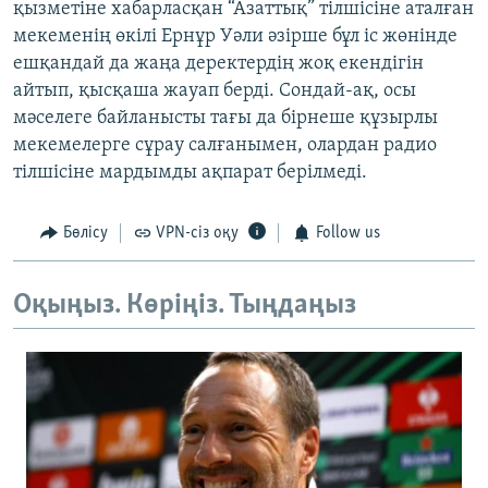
қызметіне хабарласқан “Азаттық” тілшісіне аталған
мекеменің өкілі Ернұр Уәли әзірше бұл іс жөнінде
ешқандай да жаңа деректердің жоқ екендігін
айтып, қысқаша жауап берді. Сондай-ақ, осы
мәселеге байланысты тағы да бірнеше құзырлы
мекемелерге сұрау салғанымен, олардан радио
тілшісіне мардымды ақпарат берілмеді.
Бөлісу
VPN-сіз оқу
Follow us
Оқыңыз. Көріңіз. Тыңдаңыз