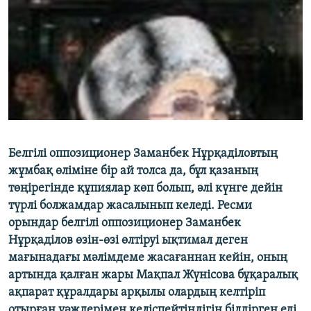
ЖАЗЫЛЫҢЫЗ
Басқа тілдерде
Белгілі оппозиционер Заманбек Нұрқаділовтың
жұмбақ өліміне бір ай толса да, бұл қазаның
төңірегінде құпиялар көп болып, әлі күнге дейін
түрлі болжамдар жасалынып келеді. Ресми
орындар белгілі оппозиционер Заманбек
Нұрқаділов өзін-өзі өлтіруі ықтимал деген
мағынадағы мәлімдеме жасағаннан кейін, оның
артында қалған жары Мақпал Жүнісова бұқаралық
ақпарат құралдары арқылы олардың келтіріп
отырған уәждерімен келіспейтіндігін білдірген еді.