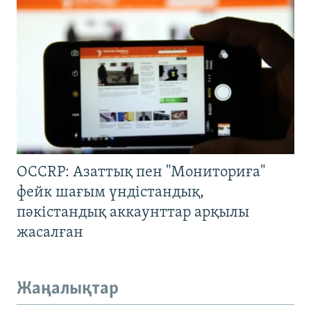
OCCRP: Азаттық пен "Мониториға"
фейк шағым үндістандық,
пәкістандық аккаунттар арқылы
жасалған
Жаңалықтар