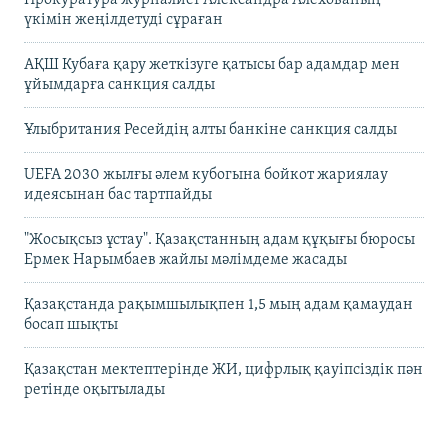
үкімін жеңілдетуді сұраған
АҚШ Кубаға қару жеткізуге қатысы бар адамдар мен
ұйымдарға санкция салды
Ұлыбритания Ресейдің алты банкіне санкция салды
UEFA 2030 жылғы әлем кубогына бойкот жариялау
идеясынан бас тартпайды
"Жосықсыз ұстау". Қазақстанның адам құқығы бюросы
Ермек Нарымбаев жайлы мәлімдеме жасады
Қазақстанда рақымшылықпен 1,5 мың адам қамаудан
босап шықты
Қазақстан мектептерінде ЖИ, цифрлық қауіпсіздік пән
ретінде оқытылады