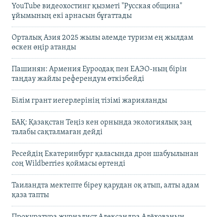
YouTube видеохостинг қызметі "Русская община"
ұйымының екі арнасын бұғаттады
Орталық Азия 2025 жылы әлемде туризм ең жылдам
өскен өңір атанды
Пашинян: Армения Еуроодақ пен ЕАЭО-ның бірін
таңдау жайлы референдум өткізбейді
Білім грант иегерлерінің тізімі жарияланды
БАҚ: Қазақстан Теңіз кен орнында экологиялық заң
талабы сақталмаған дейді
Ресейдің Екатеринбург қаласында дрон шабуылынан
соң Wildberries қоймасы өртенді
Таиландта мектепте біреу қарудан оқ атып, алты адам
қаза тапты
Прокуратура журналист Александра Алёхованың