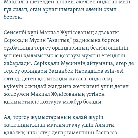
Мақпалға шетелден арнайы әкелген ондаған мың
гүл силап, оған арнап шығарған өлеңін оқып
берген.
Сейсенбі күні Мақпал Жүнісованың адвокаты
Серкқали Мусин “Азаттық” радиосына берген
сұхбатында тергеу орындарының белгілі әншінің
үстінен қылмыстық іс қозғауы мүмкін екендігін
хабарлады. Серікқали Мусиннің айтуынша, егер де
тергеу орындары Заманбек Нұрқаділов өзін-өзі
өлтірді деген қорытынды жасаса, онда олар
күйеуін осындай жағдайға жеткізгені үшін деген
желеумен Мақпал Жүнісованың үстінен
қылмыстық іс қозғауға мәжбүр болады.
Ал, тергеу жұмыстарының қалай жүріп
жатқандығынан мағлұмат алу үшін Алматы
қалалық ішкі істер департаментінің баспасөз