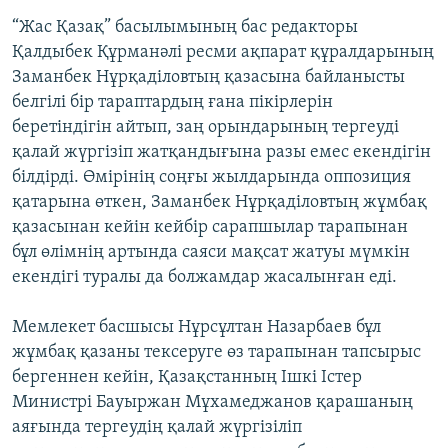
“Жас Қазақ” басылымының бас редакторы
Қалдыбек Құрманәлі ресми ақпарат құралдарының
Заманбек Нұрқаділовтың қазасына байланысты
белгілі бір тараптардың ғана пікірлерін
беретіндігін айтып, заң орындарының тергеуді
қалай жүргізіп жатқандығына разы емес екендігін
білдірді. Өмірінің соңғы жылдарында оппозиция
қатарына өткен, Заманбек Нұрқаділовтың жұмбақ
қазасынан кейін кейбір сарапшылар тарапынан
бұл өлімнің артында саяси мақсат жатуы мүмкін
екендігі туралы да болжамдар жасалынған еді.
Мемлекет басшысы Нұрсұлтан Назарбаев бұл
жұмбақ қазаны тексеруге өз тарапынан тапсырыс
бергеннен кейін, Қазақстанның Ішкі Істер
Министрі Бауыржан Мұхамеджанов қарашаның
аяғында тергеудің қалай жүргізіліп