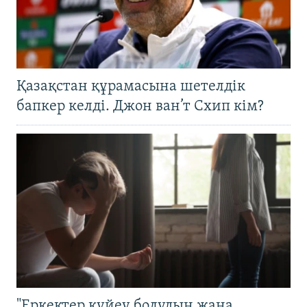
Қазақстан құрамасына шетелдік
бапкер келді. Джон ван’т Схип кім?
"Еркектер күйеу болудың жаңа