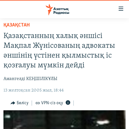
Accessibility
links
Skip
ҚАЗАҚСТАН
to
ЖАҢАЛЫҚТАР
Қазақстанның халық әншісі
main
САЯСАТ
content
Мақпал Жүнісованың адвокаты
AZATTYQTV
Skip
әншінің үстінен қылмыстық іс
to
ҚАҢТАР ОҚИҒАСЫ
қозғалуы мүмкін дейді
main
АДАМ ҚҰҚЫҚТАРЫ
Navigation
Амангелді КЕҢШІЛІКҰЛЫ
Skip
ӘЛЕУМЕТ
to
13 желтоқсан 2005 жыл, 18:44
ӘЛЕМ
Search
АРНАЙЫ ЖОБАЛАР
Бөлісу
VPN-сіз оқу
Русский