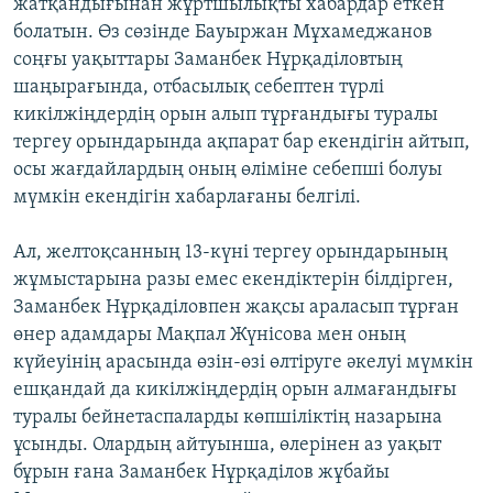
жатқандығынан жұртшылықты хабардар еткен
болатын. Өз сөзінде Бауыржан Мұхамеджанов
соңғы уақыттары Заманбек Нұрқаділовтың
шаңырағында, отбасылық себептен түрлі
кикілжіңдердің орын алып тұрғандығы туралы
тергеу орындарында ақпарат бар екендігін айтып,
осы жағдайлардың оның өліміне себепші болуы
мүмкін екендігін хабарлағаны белгілі.
Ал, желтоқсанның 13-күні тергеу орындарының
жұмыстарына разы емес екендіктерін білдірген,
Заманбек Нұрқаділовпен жақсы араласып тұрған
өнер адамдары Мақпал Жүнісова мен оның
күйеуінің арасында өзін-өзі өлтіруге әкелуі мүмкін
ешқандай да кикілжіңдердің орын алмағандығы
туралы бейнетаспаларды көпшіліктің назарына
ұсынды. Олардың айтуынша, өлерінен аз уақыт
бұрын ғана Заманбек Нұрқаділов жұбайы