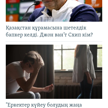
Қазақстан құрамасына шетелдік
бапкер келді. Джон ван’т Схип кім?
"Еркектер күйеу болудың жаңа