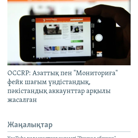
OCCRP: Азаттық пен "Мониториға"
фейк шағым үндістандық,
пәкістандық аккаунттар арқылы
жасалған
Жаңалықтар