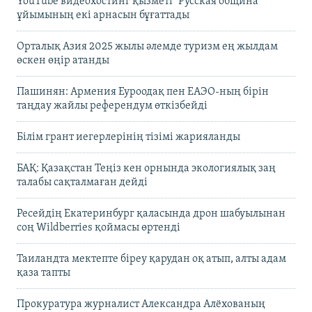
YouTube видеохостинг қызметі "Русская община"
ұйымының екі арнасын бұғаттады
Орталық Азия 2025 жылы әлемде туризм ең жылдам
өскен өңір атанды
Пашинян: Армения Еуроодақ пен ЕАЭО-ның бірін
таңдау жайлы референдум өткізбейді
Білім грант иегерлерінің тізімі жарияланды
БАҚ: Қазақстан Теңіз кен орнында экологиялық заң
талабы сақталмаған дейді
Ресейдің Екатеринбург қаласында дрон шабуылынан
соң Wildberries қоймасы өртенді
Таиландта мектепте біреу қарудан оқ атып, алты адам
қаза тапты
Прокуратура журналист Александра Алёхованың