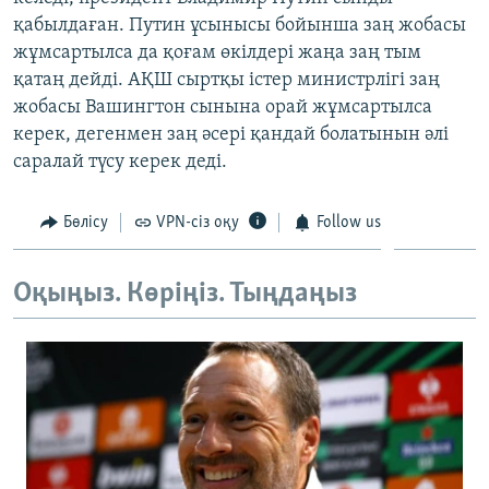
ЖАЗЫЛЫҢЫЗ
қабылдаған. Путин ұсынысы бойынша заң жобасы
жұмсартылса да қоғам өкілдері жаңа заң тым
қатаң дейді. АҚШ сыртқы істер министрлігі заң
жобасы Вашингтон сынына орай жұмсартылса
Басқа тілдерде
керек, дегенмен заң әсері қандай болатынын әлі
саралай түсу керек деді.
Бөлісу
VPN-сіз оқу
Follow us
Оқыңыз. Көріңіз. Тыңдаңыз