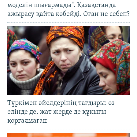
моделін шығармады". Қазақстанда
ажырасу қайта көбейді. Оған не себеп?
Түркімен әйелдерінің тағдыры: өз
елінде де, жат жерде де құқығы
қорғалмаған