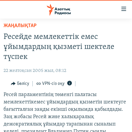
Accessibility
links
Skip
ЖАҢАЛЫҚТАР
to
ЖАҢАЛЫҚТАР
Ресейде мемлекеттік емес
main
САЯСАТ
content
ұйымдардың қызметі шектеле
AZATTYQTV
Skip
түспек
to
ҚАҢТАР ОҚИҒАСЫ
main
22 желтоқсан 2005 жыл, 08:12
АДАМ ҚҰҚЫҚТАРЫ
Navigation
Skip
Бөлісу
VPN-сіз оқу
ӘЛЕУМЕТ
to
Ресей парламентінің төменгі палатасы
ӘЛЕМ
Search
мемлекеттікемес ұйымдардың қызметін шектеуге
АРНАЙЫ ЖОБАЛАР
бағытталған заңды екінші оқылымда қабылдады.
Заң жобасы Ресей және халықаралық
Русский
демократиялық ұйымдар тарапынан сыналып
келеді, президент Владимир Путин сынды