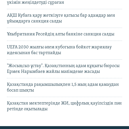
үкімін жеңілдетуді сұраған
АҚШ Кубаға қару жеткізуге қатысы бар адамдар мен
ұйымдарға санкция салды
Ұлыбритания Ресейдің алты банкіне санкция салды
UEFA 2030 жылғы әлем кубогына бойкот жариялау
идеясынан бас тартпайды
"Жосықсыз ұстау". Қазақстанның адам құқығы бюросы
Ермек Нарымбаев жайлы мәлімдеме жасады
Қазақстанда рақымшылықпен 1,5 мың адам қамаудан
босап шықты
Қазақстан мектептерінде ЖИ, цифрлық қауіпсіздік пән
ретінде оқытылады