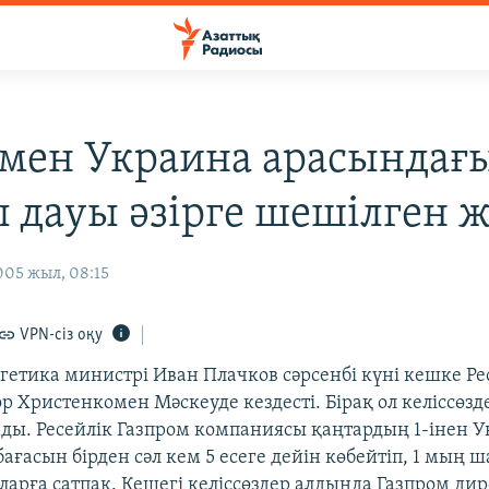
 мен Украина арасындағы
ы дауы әзірге шешілген 
005 жыл, 08:15
VPN-сіз оқу
гетика министрі Иван Плачков сәрсенбі күні кешке Ре
ор Христенкомен Мәскеуде кездесті. Бірақ ол келіссөзд
ды. Ресейлік Газпром компаниясы қаңтардың 1-інен 
 бағасын бірден сәл кем 5 есеге дейін көбейтіп, 1 мың
ларға сатпақ. Кешегі келіссөздер алдында Газпром ди