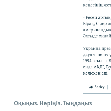
кеңесінің же
- Ресей артық
Бірақ, бірер 
американдық 
Әлемде ондайғ
Украина през
дауды шешу ү
1994-жылғы Б
онда АҚШ, Бри
келіскен еді.
Бөлісу
Оқыңыз. Көріңіз. Тыңдаңыз