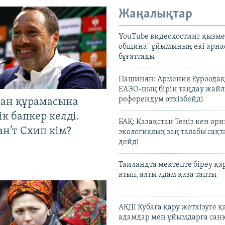
Жаңалықтар
YouTube видеохостинг қызмет
община" ұйымының екі арн
бұғаттады
Пашинян: Армения Еуроодақ
ЕАЭО-ның бірін таңдау жай
референдум өткізбейді
тан құрамасына
к бапкер келді.
БАҚ: Қазақстан Теңіз кен ор
н’т Схип кім?
экологиялық заң талабы сақ
дейді
Таиландта мектепте біреу қа
атып, алты адам қаза тапты
АҚШ Кубаға қару жеткізуге қ
адамдар мен ұйымдарға сан