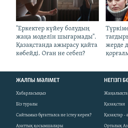
"Еркектер күйеу болудың
Түркім
жаңа моделін шығармады".
тағдыры
Қазақстанда ажырасу қайта
жерде 
көбейді. Оған не себеп?
қорғал
ЖАЛПЫ МӘЛІМЕТ
НЕГІЗГІ 
Хабарласыңыз
Жаңалықта
Біз туралы
Қазақстан
Русский
Сайтымыз бұғатталса не істеу керек?
Қазақтар - 
Азаттық қосымшалары
Орталық А