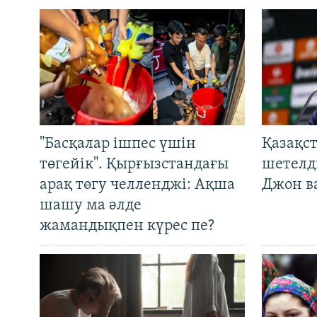
"Басқалар ішпес үшін
Қазақс
төгейік". Қырғызстандағы
шетелді
арақ төгу челленджі: Ақша
Джон ва
шашу ма әлде
жамандықпен күрес пе?