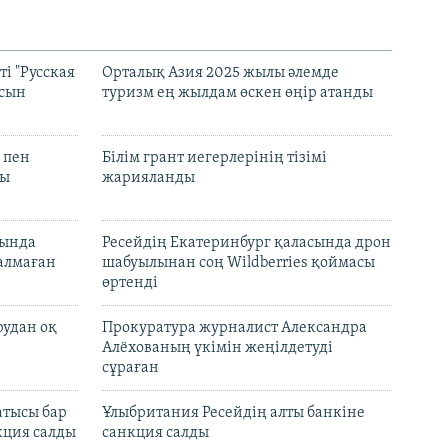
і "Русская
Орталық Азия 2025 жылы әлемде
асын
туризм ең жылдам өскен өңір атанды
 пен
Білім грант иегерлерінің тізімі
лы
жарияланды
нында
Ресейдің Екатеринбург қаласында дрон
талмаған
шабуылынан соң Wildberries қоймасы
өртенді
рудан оқ
Прокуратура журналист Александра
Алёхованың үкімін жеңілдетуді
сұраған
атысы бар
Ұлыбритания Ресейдің алты банкіне
кция салды
санкция салды