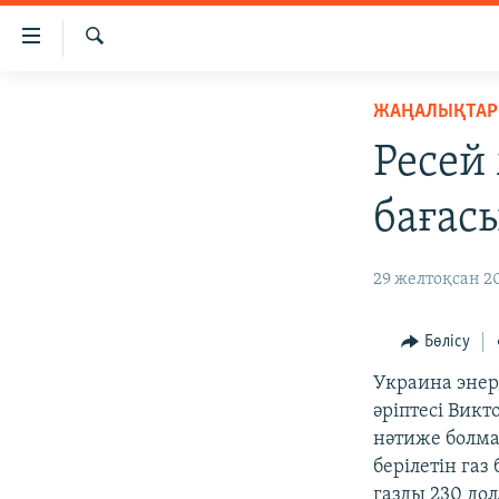
Accessibility
links
İздеу
Skip
ЖАҢАЛЫҚТАР
ЖАҢАЛЫҚТАР
to
САЯСАТ
main
Ресей
content
AZATTYQTV
Skip
бағас
ҚАҢТАР ОҚИҒАСЫ
to
main
АДАМ ҚҰҚЫҚТАРЫ
29 желтоқсан 2
Navigation
ӘЛЕУМЕТ
Skip
to
ӘЛЕМ
Бөлісу
Search
АРНАЙЫ ЖОБАЛАР
Украина энер
әріптесі Викт
нәтиже болма
берілетін газ
газды 230 дол