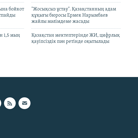
ына бойкот
"Жосықсыз ұстау". Қазақстанның адам
ртпайды
құқығы бюросы Ермек Нарымбаев
жайлы мәлімдеме жасады
 1,5 мың
Қазақстан мектептерінде ЖИ, цифрлық
қауіпсіздік пән ретінде оқытылады