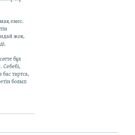
лмақ емес.
тін
Ондай жоқ.
ді.
әтте бұл
 Себебі,
бас тартса,
ретін болып