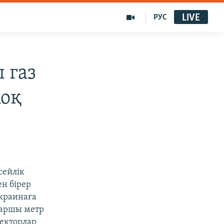
LIVE
РУС
 газ
жоқ
сейлік
ен бірер
Украинаға
 шаршы метр
ректорлар