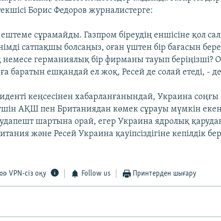
текшісі Борис Федоров журналистерге:
 ештеме сұрамайды. Газпром біреудің еншісіне қол са
өнімді сатпақшы болсаңыз, оған үштен бір бағасын бере
немесе германиялық бір фирманы тауып беріңізші? 
а баратын ешқандай ел жоқ, Ресей де солай етеді, - де
иденті кеңсесінен хабарланғанындай, Украина соңғы с
шін АҚШ пен Британиядан көмек сұрауы мүмкін екен.
удапешт шартына орай, егер Украина ядролық қарудан 
тания және Ресей Украина қауіпсіздігіне кепілдік бе
VPN-сіз оқу
Follow us
Принтерден шығару