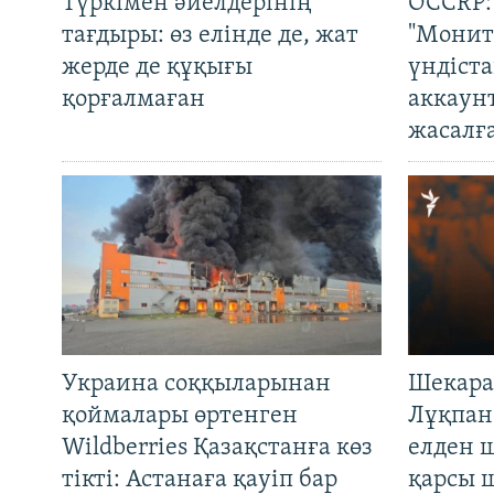
Түркімен әйелдерінің
OCCRP:
тағдыры: өз елінде де, жат
"Монит
жерде де құқығы
үндіст
қорғалмаған
аккаун
жасалғ
Украина соққыларынан
Шекара
қоймалары өртенген
Лұқпан
Wildberries Қазақстанға көз
елден 
тікті: Астанаға қауіп бар
қарсы 