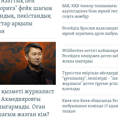
 Азаттық пен
БАҚ: КҚК танкер тапшылығы
ориға" фейк шағым
қауіпсіздікке бола мұнай тиеу
андық, пәкістандық
созуға мәжбүр
ттар арқылы
Ресейдің Ярослав қаласындағ
ан
мұнай зауытына дрон шабуы
Wildberries негізгі қоймала
Ресейден көшірмек деген ха
жоққа шығарды
Түркістан өңірінде әйелдерді
"ұрғашылар", әншілерді – "
жаршысы" деген тұрғын ұстал
қозғалды
 қызметі журналист
 Ахмедияровты
Киев пен Киев облысында Рес
шығармады. Оған
шабуылынан кемінде 17 адам
тапқан
шағым жазған кім?