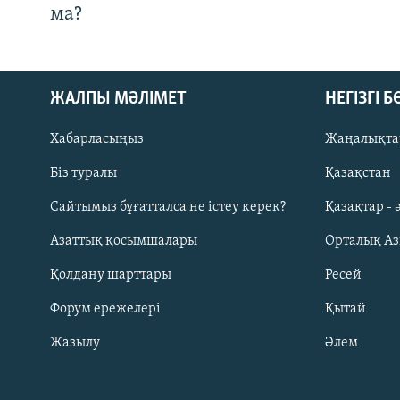
ма?
ЖАЛПЫ МӘЛІМЕТ
НЕГІЗГІ 
Хабарласыңыз
Жаңалықта
Біз туралы
Қазақстан
Русский
Сайтымыз бұғатталса не істеу керек?
Қазақтар - 
Азаттық қосымшалары
Орталық А
ЖАЗЫЛЫҢЫЗ
Қолдану шарттары
Ресей
Форум ережелері
Қытай
Жазылу
Әлем
Басқа тілдерде