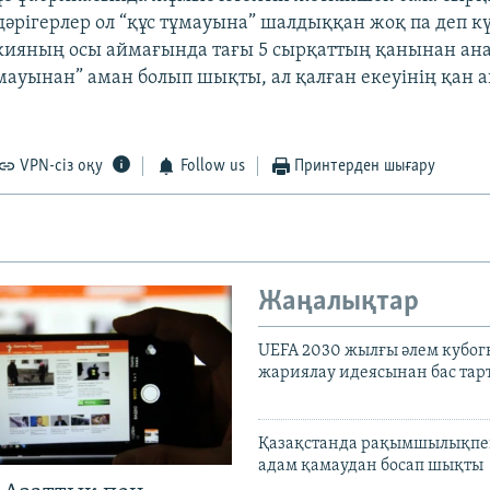
дәрігерлер ол “құс тұмауына” шалдыққан жоқ па деп к
кияның осы аймағында тағы 5 сырқаттың қанынан ан
ұмауынан” аман болып шықты, ал қалған екеуінің қан а
VPN-сіз оқу
Follow us
Принтерден шығару
Жаңалықтар
UEFA 2030 жылғы әлем кубог
жариялау идеясынан бас та
Қазақстанда рақымшылықпен
адам қамаудан босап шықты