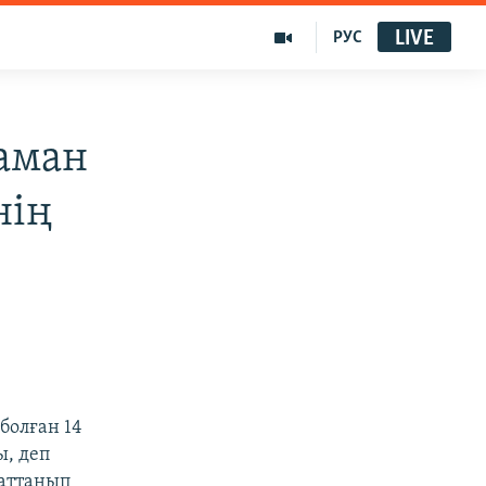
LIVE
РУС
 аман
нің
болған 14
ы, деп
қаттанып