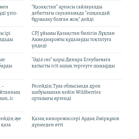
 мен
"Қазақстан" арнасы сайлауалды
ді үзіп-
дебаттағы сауалнамада "ешқандай
бұрмалау болған жоқ" дейді
ы ірі
CPJ ұйымы Қазақстан билігін Лұқпан
лдады
Ахмедияровты қудалауды тоқтатуға
үндеді
рын
"Әділ сөз" қоры Динара Егеубаеваға
барды
қатысты істі ашық тергеуге шақырды
 –
Ресейдің Тула облысында дрон
шайтанның
шабуылынан кейін Wildberries
ып, іс
орталығы өртенді
ейдің әуе
Қазақ кинорежиссері Ардақ Әмірқұлов
 қаза
дүниеден өтті