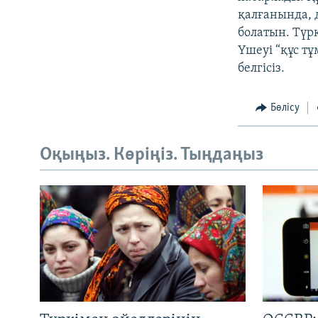
қалғанында, 
болатын. Түр
Үшеуі “құс т
белгісіз.
Бөлісу
Оқыңыз. Көріңіз. Тыңдаңыз