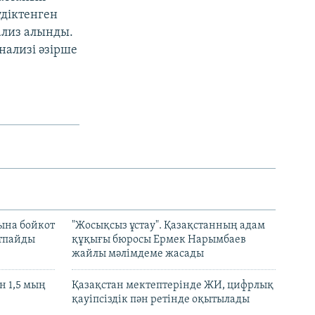
үдіктенген
ализ алынды.
нализі әзірше
ына бойкот
"Жосықсыз ұстау". Қазақстанның адам
ртпайды
құқығы бюросы Ермек Нарымбаев
жайлы мәлімдеме жасады
 1,5 мың
Қазақстан мектептерінде ЖИ, цифрлық
қауіпсіздік пән ретінде оқытылады