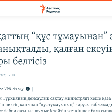
қаттың “құс тұмауынан”
 анықталды, қалған екеуі
ы белгісіз
ыл, 17:13
VPN-сіз оқу
н Түркияның денсаулық сақтау министрлігі кеше қаза 
іншектің қанынан “құс тұмауының” вирусы табылмад
ұс фабрикасында жұмыс істейтін жеткіншек бала сыр