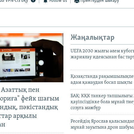
VPN-сіз оқу
Follow us
Принтерден шығару
Жаңалықтар
UEFA 2030 жылғы әлем кубог
жариялау идеясынан бас та
Қазақстанда рақымшылықпен
адам қамаудан босап шықты
 Азаттық пен
БАҚ: КҚК танкер тапшылығы
ориға" фейк шағым
қауіпсіздікке бола мұнай тиеу
андық, пәкістандық
созуға мәжбүр
ттар арқылы
Ресейдің Ярослав қаласындағ
ан
мұнай зауытына дрон шабуы