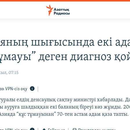
яның шығысында екі ад
тұмауы” деген диагноз қ
ыл, 07:15
VPN-сіз оқу
туралы елдің денсаулық сақтау министрі хабарлады. Д
ы ауруға шалдыққан екі баланың біреуі көз жұмды. 20
Азияда “құс тұмауынан” 70-тен астам адам қаза тапты.