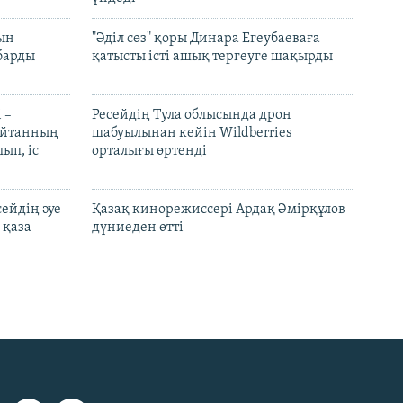
рын
"Әділ сөз" қоры Динара Егеубаеваға
барды
қатысты істі ашық тергеуге шақырды
 –
Ресейдің Тула облысында дрон
шайтанның
шабуылынан кейін Wildberries
ып, іс
орталығы өртенді
ейдің әуе
Қазақ кинорежиссері Ардақ Әмірқұлов
 қаза
дүниеден өтті