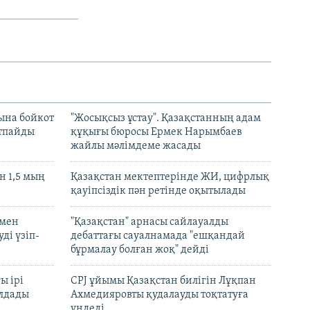
ына бойкот
"Жосықсыз ұстау". Қазақстанның адам
ртпайды
құқығы бюросы Ермек Нарымбаев
жайлы мәлімдеме жасады
 1,5 мың
Қазақстан мектептерінде ЖИ, цифрлық
қауіпсіздік пән ретінде оқытылады
 мен
"Қазақстан" арнасы сайлауалды
ді үзіп-
дебаттағы сауалнамада "ешқандай
бұрмалау болған жоқ" дейді
ы ірі
CPJ ұйымы Қазақстан билігін Лұқпан
лдады
Ахмедияровты қудалауды тоқтатуға
үндеді