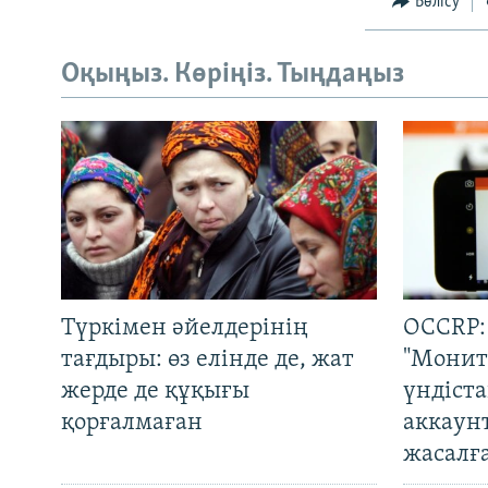
Бөлісу
Оқыңыз. Көріңіз. Тыңдаңыз
Түркімен әйелдерінің
OCCRP:
тағдыры: өз елінде де, жат
"Монит
жерде де құқығы
үндіст
қорғалмаған
аккаун
жасалғ