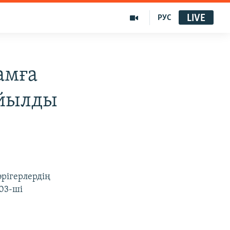
LIVE
РУС
амға
ойылды
әрігерлердің
03-ші