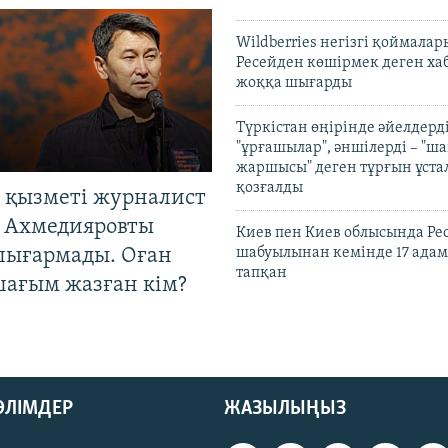
Wildberries негізгі қоймала
Ресейден көшірмек деген ха
жоққа шығарды
Түркістан өңірінде әйелдерді
"ұрғашылар", әншілерді – "
жаршысы" деген тұрғын ұстал
қозғалды
 қызметі журналист
 Ахмедияровты
Киев пен Киев облысында Рес
шығармады. Оған
шабуылынан кемінде 17 адам
тапқан
шағым жазған кім?
БӨЛІМДЕР
ЖАЗЫЛЫҢЫЗ