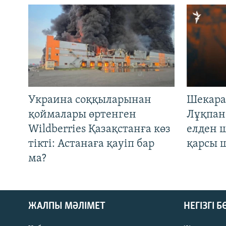
Украина соққыларынан
Шекара
қоймалары өртенген
Лұқпан
Wildberries Қазақстанға көз
елден 
тікті: Астанаға қауіп бар
қарсы 
ма?
ЖАЛПЫ МӘЛІМЕТ
НЕГІЗГІ 