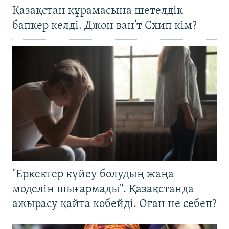
Қазақстан құрамасына шетелдік
бапкер келді. Джон ван’т Схип кім?
"Еркектер күйеу болудың жаңа
моделін шығармады". Қазақстанда
ажырасу қайта көбейді. Оған не себеп?