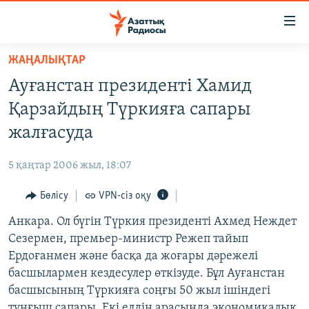
Accessibility
links
Skip
ЖАҢАЛЫҚТАР
to
ЖАҢАЛЫҚТАР
Ауғанстан президенті Хамид
main
САЯСАТ
content
Қарзайдың Түркияға сапары
AZATTYQTV
Skip
жалғасуда
to
ҚАҢТАР ОҚИҒАСЫ
main
5 қаңтар 2006 жыл, 18:07
АДАМ ҚҰҚЫҚТАРЫ
Navigation
Skip
Бөлісу
VPN-сіз оқу
ӘЛЕУМЕТ
to
Анкара. Ол бүгін Түркия президенті Ахмед Неждет
ӘЛЕМ
Search
Сезермен, премьер-министр Режеп тайып
АРНАЙЫ ЖОБАЛАР
Ердоғанмен және басқа да жоғары дәрежелі
басшылармен кездесулер өткізуде. Бұл Ауғанстан
Русский
басшысының Түркияға соңғы 50 жыл ішіндегі
тұңғыш сапары. Екі елдің арасында экономикалық