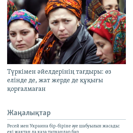
Түркімен әйелдерінің тағдыры: өз
елінде де, жат жерде де құқығы
қорғалмаған
Жаңалықтар
Ресей мен Украина бір-біріне әуе шабуылын жасады:
екі жақтан да қаза тапқандар бар