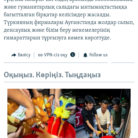
ЖАЗЫЛЫҢЫЗ
және гуманитарлық саладағы ынтымақтастыққа
бағытталған бірқатар келісімдер жасалды.
Түркияның фирмалары Ауғанстанда жолдар салып,
денсаулық және білім беру мекемелерінің
Басқа тілдерде
ғимараттарын тұрғызуға көмек көрсетуде.
Бөлісу
VPN-сіз оқу
Follow us
Оқыңыз. Көріңіз. Тыңдаңыз