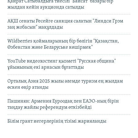
Қайрат Сатыбалдыға тиесілі "Байсат" базары бір
жылдан кейін аукционда сатылды
АҚШ сенаты Ресейге санкция салатын "Линдси Грэм
заң жобасын" мақұлдады
Wildberries қоймаларының бір бөлігін "Қазақстан,
Өзбекстан және Беларуське көшірмек"
YouTube видеохостинг қызметі "Русская община"
ұйымының екі арнасын бұғаттады
Орталық Азия 2025 жылы әлемде туризм ең жылдам
өскен өңір атанды
Пашинян: Армения Еуроодақ пен ЕАЭО-ның бірін
таңдау жайлы референдум өткізбейді
Білім грант иегерлерінің тізімі жарияланды