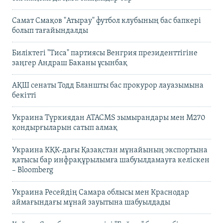
Самат Смақов "Атырау" футбол клубының бас бапкері
болып тағайындалды
Биліктегі "Тиса" партиясы Венгрия президенттігіне
заңгер Андраш Баканы ұсынбақ
АҚШ сенаты Тодд Бланшты бас прокурор лауазымына
бекітті
Украина Түркиядан ATACMS зымырандары мен M270
қондырғыларын сатып алмақ
Украина КҚК-дағы Қазақстан мұнайының экспортына
қатысы бар инфрақұрылымға шабуылдамауға келіскен
– Bloomberg
Украина Ресейдің Самара облысы мен Краснодар
аймағындағы мұнай зауытына шабуылдады