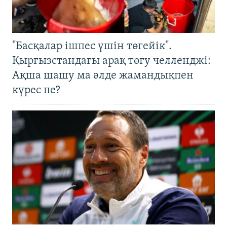
"Басқалар ішпес үшін төгейік".
Қырғызстандағы арақ төгу челленджі:
Ақша шашу ма әлде жамандықпен
күрес пе?