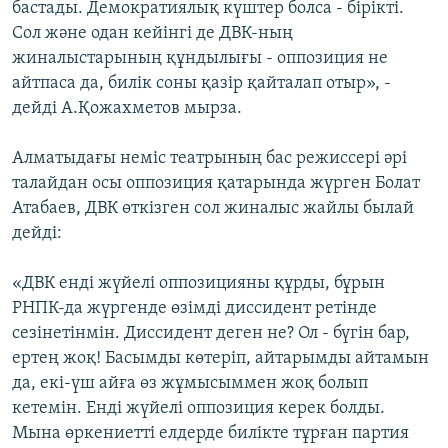
бастады. Демократиялық күштер болса - бірікті.
Сол және одан кейінгі де ДВК-ның
жиналыстарының құндылығы - оппозиция не
айтпаса да, билік соны қазір қайталап отыр», -
дейді А.Қожахметов мырза.
Алматыдағы неміс театрының бас режиссері әрі
талайдан осы оппозиция қатарында жүрген Болат
Атабаев, ДВК өткізген сол жиналыс жайлы былай
дейді:
«ДВК енді жүйелі оппозицияны құрды, бұрын
РНПК-да жүргенде өзімді диссидент ретінде
сезінетінмін. Диссидент деген не? Ол - бүгін бар,
ертең жоқ! Басымды көтеріп, айтарымды айтамын
да, екі-үш айға өз жұмысыммен жоқ болып
кетемін. Енді жүйелі оппозиция керек болды.
Мына өркениетті елдерде билікте тұрған партия