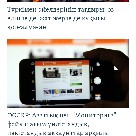
Түркімен әйелдерінің тағдыры: өз
елінде де, жат жерде де құқығы
қорғалмаған
OCCRP: Азаттық пен "Мониториға"
фейк шағым үндістандық,
пәкістандық аккаунттар арқылы