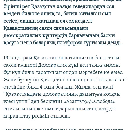
бірінші рет Қазақстан халқы теледидардан сол
кездегі билікке ашық та, батыл айтылған сын
естісе, екінші жағынан ол сол кездегі
Қазақстанның саяси сахнасындағы
демократиялық күштердің барлығының басын
қосуға негіз боларлық платформа тұрғызды дейді.
19 қаңтарды Қазақстан оппозициялық бағыттағы
саяси күштері Демократия күні деп танығанмен,
бұл күн билік тарапынан ондай мәртебеге ие емес.
Және бұл күнді Қазақстан оппозициясы жылда атап
өтетініне биыл 4 жыл болады. Жылда осы күні
“Қазақстандағы демократияны дамытуға қосқан
үлесі үшін” деп берілетін «Азаттық»/«Свобода»
сыйлығының жеңімпаздарын анықтап, оларды
марапаттау рәсімін өткізеді.