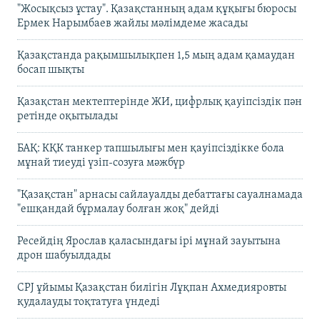
"Жосықсыз ұстау". Қазақстанның адам құқығы бюросы
Ермек Нарымбаев жайлы мәлімдеме жасады
Қазақстанда рақымшылықпен 1,5 мың адам қамаудан
босап шықты
Қазақстан мектептерінде ЖИ, цифрлық қауіпсіздік пән
ретінде оқытылады
БАҚ: КҚК танкер тапшылығы мен қауіпсіздікке бола
мұнай тиеуді үзіп-созуға мәжбүр
"Қазақстан" арнасы сайлауалды дебаттағы сауалнамада
"ешқандай бұрмалау болған жоқ" дейді
Ресейдің Ярослав қаласындағы ірі мұнай зауытына
дрон шабуылдады
CPJ ұйымы Қазақстан билігін Лұқпан Ахмедияровты
қудалауды тоқтатуға үндеді