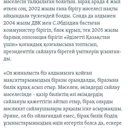
мәселесін талқылаған болатын. Бірақ арада 4 жыл
өткен соң, 2002 жылы ғана бірігу мәселесі нақты
айқындала түскендей болды. Сонда да алдымен
2004 жылы ДВК мен С.Әбділдин бастаған
коммунистер бірігіп, блок құрып, тек 2005 жылы
барлық оппозиция бірігіп «Әділетті Қазақстан
үшін» қоғамдық қозғалысына топтасып,
президенттік сайлауға бірегей үміткерін ұсынған-
ды.
«Ол жиналыста біз алдымызға қойған
мақсаттарымыздың біразы орындалды, біразына
билік құлақ асып отыр. Мәселен, әкімдерді сайлау
мәселесінде - қазір биліктің өзі әкімдердің
сайлануы қажеттігін айтып отыр, бірақ оларды
мәслихат сайлаушылары арқылы іске асырмақшы.
Әрине, ол біз ойлағандай емес, бірақ билік біздің
ұсыныстарымыздың өңін өзгертіп болса да, ескере