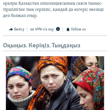
оралуы Қазақстан оппозициясының саяси тыныс-
тіршілігіне тың серпіліс, қандай да өзгеріс әкеледі
деп болжап отыр.
Бөлісу
VPN-сіз оқу
Follow us
Оқыңыз. Көріңіз. Тыңдаңыз