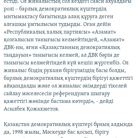
естіді. Ол жиналыстың сол кездегі саяси ахуалдағы
ролі – барлық демократиялық күштердің
ынтымақтасу бағытында алаң құруға деген
алғашқы ұмтылысын тудырды. Оған дейін
«Республикалық халық партиясы» «Азамат»
қозғалысын танығысы келмейтіндей, «Азамат»
ДВК-ны, яғни «Қазақстанның демократиялық
таңдауын» танығысы келмей, ал ДВК бәрін де
танығысы келмейтіндей күй кешіп жүргенбіз. Ол
жиналыс біздің рухани бірігуіміздің басы болды,
барлық демократиялық күштердің бірігуі қажеттігі
айқындалды және ол жиналыс әкімдерді тікелей
сайлау мәселесесін референдумға шығару
қажеттігі жөнінде бастама көтерді», - дейді
Асылбек Қожахметов.
Қазақстан демократиялық күштері бұның алдында
да, 1998 жылы, Мәскеуде бас қосып, бірігу