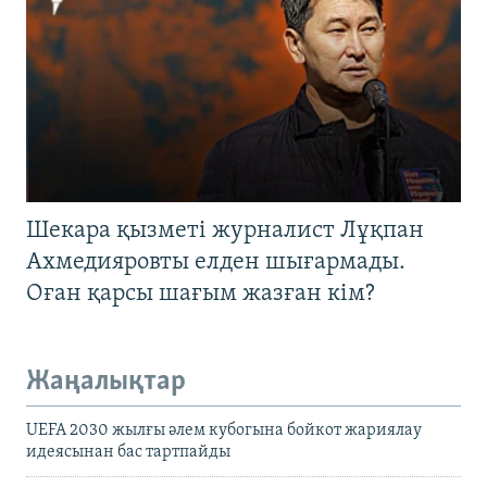
Шекара қызметі журналист Лұқпан
Ахмедияровты елден шығармады.
Оған қарсы шағым жазған кім?
Жаңалықтар
UEFA 2030 жылғы әлем кубогына бойкот жариялау
идеясынан бас тартпайды