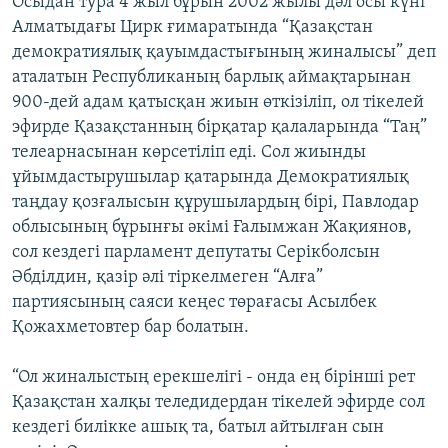
Осыдан тура 4 жыл бұрын 2002 жылы дәл осы күні
Алматыдағы Цирк ғимаратында “Қазақстан
демократиялық қауымдастығының жиналысы” деп
аталатын Республиканың барлық аймақтарынан
900-дей адам қатысқан жиын өткізіліп, ол тікелей
эфирде Қазақстанның бірқатар қалаларында “Таң”
телеарнасынан көрсетіліп еді. Сол жиынды
ұйымдастырушылар қатарында Демократиялық
таңдау қозғалысын құрушылардың бірі, Павлодар
облысының бұрынғы әкімі Ғалымжан Жақиянов,
сол кездегі парламент депутаты Серікболсын
Әбділдин, қазір әлі тіркелмеген “Алға”
партиясының саяси кеңес төрағасы Асылбек
Қожахметовтер бар болатын.
“Ол жиналыстың ерекшелігі - онда ең бірінші рет
Қазақстан халқы теледидердан тікелей эфирде сол
кездегі билікке ашық та, батыл айтылған сын