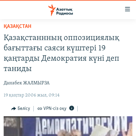
Accessibility
links
Skip
ҚАЗАҚСТАН
to
ЖАҢАЛЫҚТАР
Қазақстаннның оппозициялық
main
САЯСАТ
content
бағыттағы саяси күштері 19
AZATTYQTV
Skip
қаңтарды Демократия күні деп
to
ҚАҢТАР ОҚИҒАСЫ
таниды
main
АДАМ ҚҰҚЫҚТАРЫ
Navigation
Данабек ЖАЛМЫРЗА
Skip
ӘЛЕУМЕТ
to
19 қаңтар 2006 жыл, 09:14
ӘЛЕМ
Search
АРНАЙЫ ЖОБАЛАР
Бөлісу
VPN-сіз оқу
Русский