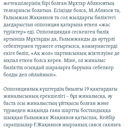
жетекшілерінің бірі болған Мұхтар Аблязовтың
телеарнасы болатын. Есіңізде болса, М.Аблязов та,
Ғалымжан Жақиянов та сол жылдарғы биліктегі
дағдарыстан оппозиция қатарына өткен «жас
түріктер» еді. Оппозициядан сескенген билік
артынша Мұхтарды да, Ғалымжанды да әртүрлі
себептермен түрмеге отырғызса, коммунистерді
екіге бөліп, «Ақ жол» партиясының жіктелуіне де
ықпал еткен болса керек. Міне, ол жиналыс
биліктің осындай шараларға баруына себепкер
болды деп ойлаймын».
Оппозициялық күштердің биылғы 19 қаңтардағы
жиналысының ерекшелігі – бұл жиналысқа, әу
баста осы жиналыстың ұйтқысы болған және
түрмеден жақында ғана шартты бостандыққа
шыққан Ғалымжан Жақиянов қатыспақ. Кейбір
сарапшылар Ғ.Жақиянов мырзаның саяси сахнаға