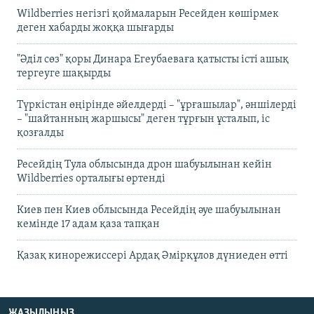
Wildberries негізгі қоймаларын Ресейден көшірмек
деген хабарды жоққа шығарды
"Әділ сөз" қоры Динара Егеубаеваға қатысты істі ашық
тергеуге шақырды
Түркістан өңірінде әйелдерді – "ұрғашылар", әншілерді
– "шайтанның жаршысы" деген тұрғын ұсталып, іс
қозғалды
Ресейдің Тула облысында дрон шабуылынан кейін
Wildberries орталығы өртенді
Киев пен Киев облысында Ресейдің әуе шабуылынан
кемінде 17 адам қаза тапқан
Қазақ кинорежиссері Ардақ Әмірқұлов дүниеден өтті
ЖАЗЫЛЫҢЫЗ