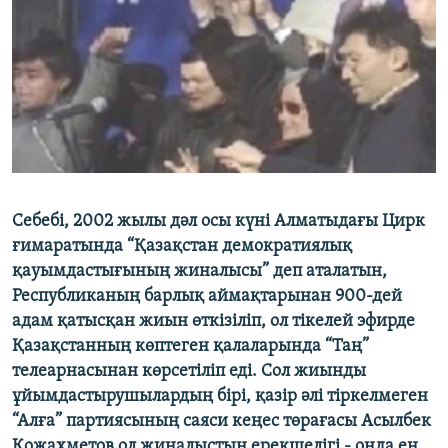
ЖАЗЫЛЫҢЫЗ
Басқа тілдерде
Себебі, 2002 жылы дәл осы күні Алматыдағы Цирк
ғимаратында “Қазақстан демократиялық
қауымдастығының жиналысы” деп аталатын,
Республиканың барлық аймақтарынан 900-дей
адам қатысқан жиын өткізіліп, ол тікелей эфирде
Қазақстанның көптеген қалаларында “Таң”
телеарнасынан көрсетіліп еді. Сол жиынды
ұйымдастырушылардың бірі, қазір әлі тіркелмеген
“Алға” партиясының саяси кеңес төрағасы Асылбек
Қожахметов ол жиналыстың ерекшелігі - онда ең