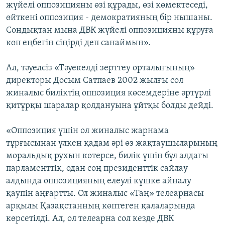
жүйелі оппозицияны өзі құрады, өзі көмектеседі,
өйткені оппозиция - демократияның бір нышаны.
Сондықтан мына ДВК жүйелі оппозицияны құруға
көп еңбегін сіңірді деп санаймын».
Ал, тәуелсіз «Тәуекелді зерттеу орталығының»
директоры Досым Сатпаев 2002 жылғы сол
жиналыс биліктің оппозиция көсемдеріне әртүрлі
қитұрқы шаралар қолдануына ұйтқы болды дейді.
«Оппозиция үшін ол жиналыс жарнама
тұрғысынан үлкен қадам әрі өз жақтаушыларының
моральдық рухын көтерсе, билік үшін бұл алдағы
парламенттік, одан соң президенттік сайлау
алдында оппозицияның елеулі күшке айналу
қаупін аңғартты. Ол жиналыс «Таң» телеарнасы
арқылы Қазақстанның көптеген қалаларында
көрсетілді. Ал, ол телеарна сол кезде ДВК