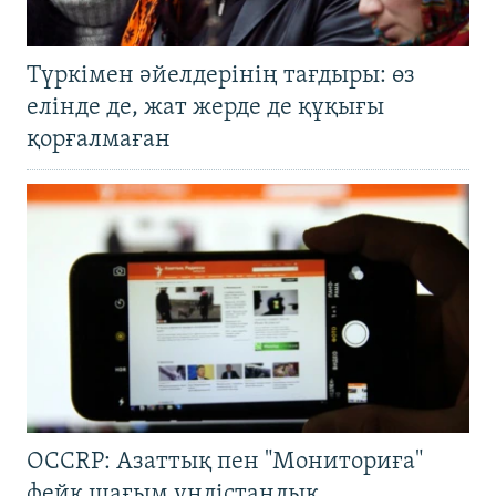
Түркімен әйелдерінің тағдыры: өз
елінде де, жат жерде де құқығы
қорғалмаған
OCCRP: Азаттық пен "Мониториға"
фейк шағым үндістандық,