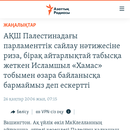
Accessibility
links
Skip
ЖАҢАЛЫҚТАР
to
ЖАҢАЛЫҚТАР
АҚШ Палестинадағы
main
САЯСАТ
content
парламенттік сайлау нәтижесіне
AZATTYQTV
Skip
риза, бірақ айтарлықтай табысқа
to
ҚАҢТАР ОҚИҒАСЫ
жеткен Исламшыл «Хамас»
main
АДАМ ҚҰҚЫҚТАРЫ
Navigation
тобымен өзара байланысқа
Skip
ӘЛЕУМЕТ
бармаймыз деп ескертті
to
ӘЛЕМ
Search
26 қаңтар 2006 жыл, 07:15
АРНАЙЫ ЖОБАЛАР
Бөлісу
VPN-сіз оқу
Русский
Вашингтон. Ақ үйлік өкіл МкКлелланның