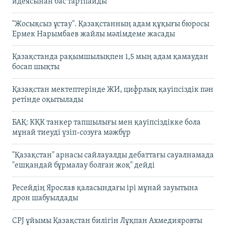
идеясынан бас тартпайды
"Жосықсыз ұстау". Қазақстанның адам құқығы бюросы
Ермек Нарымбаев жайлы мәлімдеме жасады
Қазақстанда рақымшылықпен 1,5 мың адам қамаудан
босап шықты
Қазақстан мектептерінде ЖИ, цифрлық қауіпсіздік пән
ретінде оқытылады
БАҚ: КҚК танкер тапшылығы мен қауіпсіздікке бола
мұнай тиеуді үзіп-созуға мәжбүр
"Қазақстан" арнасы сайлауалды дебаттағы сауалнамада
"ешқандай бұрмалау болған жоқ" дейді
Ресейдің Ярослав қаласындағы ірі мұнай зауытына
дрон шабуылдады
CPJ ұйымы Қазақстан билігін Лұқпан Ахмедияровты