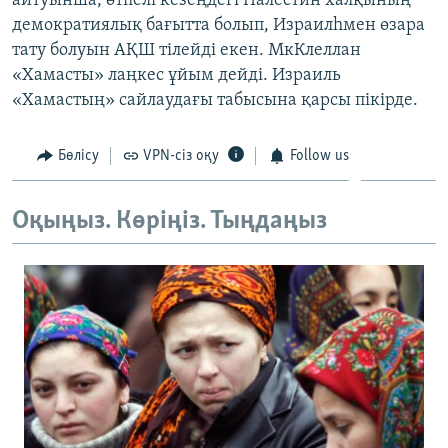
айтуынша, өтпелі кезеңдегі Палестин халқының
ЖАЗЫЛЫҢЫЗ
демократиялық бағытта болып, Израилһмен өзара
тату болуын АҚШ тілейді екен. МкКлеллан
«Хамасты» лаңкес ұйым дейді. Израиль
«Хамастың» сайлаудағы табысына қарсы пікірде.
Басқа тілдерде
Бөлісу
VPN-сіз оқу
Follow us
Оқыңыз. Көріңіз. Тыңдаңыз