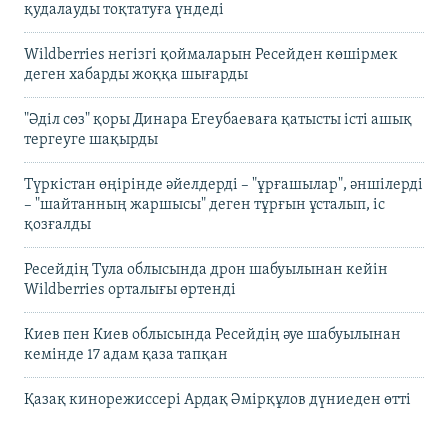
қудалауды тоқтатуға үндеді
Wildberries негізгі қоймаларын Ресейден көшірмек
деген хабарды жоққа шығарды
"Әділ сөз" қоры Динара Егеубаеваға қатысты істі ашық
тергеуге шақырды
Түркістан өңірінде әйелдерді – "ұрғашылар", әншілерді
– "шайтанның жаршысы" деген тұрғын ұсталып, іс
қозғалды
Ресейдің Тула облысында дрон шабуылынан кейін
Wildberries орталығы өртенді
Киев пен Киев облысында Ресейдің әуе шабуылынан
кемінде 17 адам қаза тапқан
Қазақ кинорежиссері Ардақ Әмірқұлов дүниеден өтті