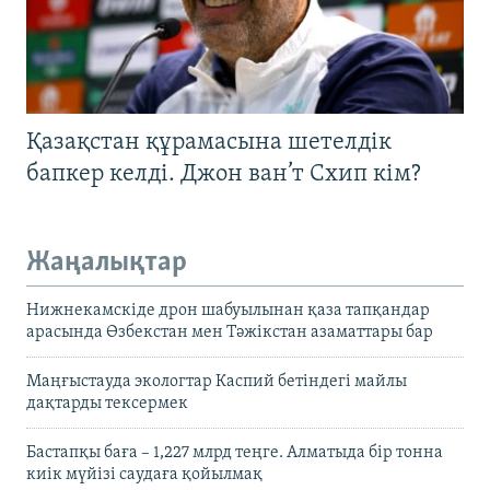
Қазақстан құрамасына шетелдік
бапкер келді. Джон ван’т Схип кім?
Жаңалықтар
Нижнекамскіде дрон шабуылынан қаза тапқандар
арасында Өзбекстан мен Тәжікстан азаматтары бар
Маңғыстауда экологтар Каспий бетіндегі майлы
дақтарды тексермек
Бастапқы баға – 1,227 млрд теңге. Алматыда бір тонна
киік мүйізі саудаға қойылмақ