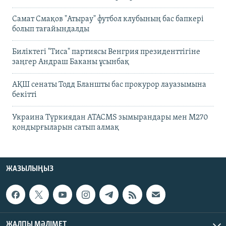
Самат Смақов "Атырау" футбол клубының бас бапкері
болып тағайындалды
Биліктегі "Тиса" партиясы Венгрия президенттігіне
заңгер Андраш Баканы ұсынбақ
АҚШ сенаты Тодд Бланшты бас прокурор лауазымына
бекітті
Украина Түркиядан ATACMS зымырандары мен M270
қондырғыларын сатып алмақ
ЖАЗЫЛЫҢЫЗ
ЖАЛПЫ МӘЛІМЕТ