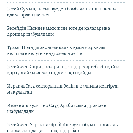
Ресей Сумы қаласын әуеден бомбалап, оннан астам
адам зардап шеккен
Ресейдің Нижнекамск және өзге де қалаларына
дрондар шабуылдады
Трамп Иранды экономикалық қысым арқылы
келісімге келуге көндірмек ниетте
Ресей мен Сирия әскери нысандар мәртебесін қайта
қарау жайлы меморандумға қол қойды
Израиль Газа секторының бөлігін қалпына келтіруді
мақұлдаған
Йемендік хуситтер Сауд Арабиясына дронмен
шабуылдады
Ресей мен Украина бір-біріне әуе шабуылын жасады:
екі жақтан да қаза тапқандар бар