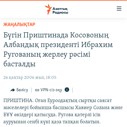
Accessibility
links
Skip
ЖАҢАЛЫҚТАР
to
ЖАҢАЛЫҚТАР
Бүгін Приштинада Косовоның
main
САЯСАТ
content
Албандық президенті Ибрахим
AZATTYQTV
Skip
Ругованың жерлеу рәсімі
to
ҚАҢТАР ОҚИҒАСЫ
басталды
main
АДАМ ҚҰҚЫҚТАРЫ
Navigation
26 қаңтар 2006 жыл, 18:05
Skip
ӘЛЕУМЕТ
to
Бөлісу
VPN-сіз оқу
ӘЛЕМ
Search
ПРИШТИНА. Оған Еуроодақтың сыртқы саясат
АРНАЙЫ ЖОБАЛАР
мәселелері бойынша басшысы Хавиер Солана және
БҰҰ өкілдері қатысуда. Ругова қатерлі ісік
Русский
ауруынан сенбі күні қаза тапқан болатын.