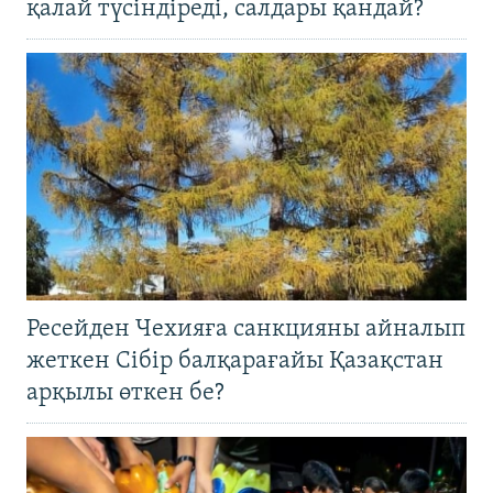
қалай түсіндіреді, салдары қандай?
Ресейден Чехияға санкцияны айналып
жеткен Сібір балқарағайы Қазақстан
арқылы өткен бе?