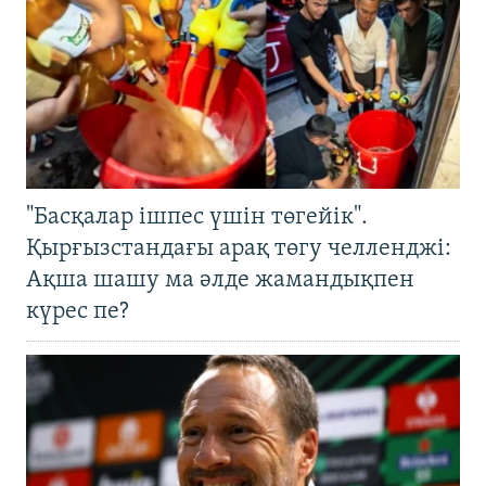
"Басқалар ішпес үшін төгейік".
Қырғызстандағы арақ төгу челленджі:
Ақша шашу ма әлде жамандықпен
күрес пе?