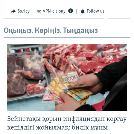
ЖАЗЫЛЫҢЫЗ
Бөлісу
VPN-сіз оқу
Follow us
Оқыңыз. Көріңіз. Тыңдаңыз
Басқа тілдерде
Зейнетақы қорын инфляциядан қорғау
кепілдігі жойылмақ: билік мұны