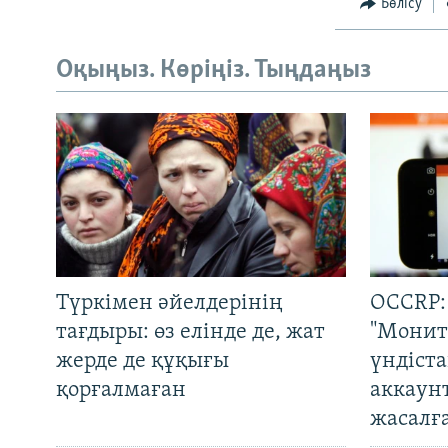
Бөлісу
Оқыңыз. Көріңіз. Тыңдаңыз
Түркімен әйелдерінің
OCCRP:
тағдыры: өз елінде де, жат
"Монит
жерде де құқығы
үндіст
қорғалмаған
аккаун
жасалғ