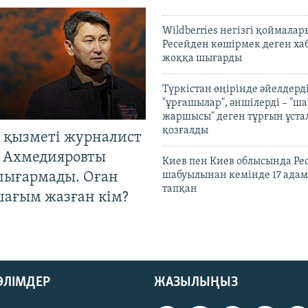
Wildberries негізгі қоймала
Ресейден көшірмек деген ха
жоққа шығарды
Түркістан өңірінде әйелдерді
"ұрғашылар", әншілерді – "
жаршысы" деген тұрғын ұстал
қозғалды
 қызметі журналист
 Ахмедияровты
Киев пен Киев облысында Рес
шығармады. Оған
шабуылынан кемінде 17 адам
тапқан
шағым жазған кім?
БӨЛІМДЕР
ЖАЗЫЛЫҢЫЗ