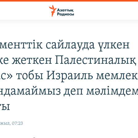
менттік сайлауда үлкен
ке жеткен Палестиналық
с» тобы Израиль мемлек
дамаймыз деп мәлімде
ты
жыл, 07:23