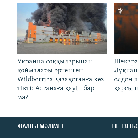
Украина соққыларынан
Шекара
қоймалары өртенген
Лұқпан
Wildberries Қазақстанға көз
елден 
тікті: Астанаға қауіп бар
қарсы 
ма?
ЖАЛПЫ МӘЛІМЕТ
НЕГІЗГІ 