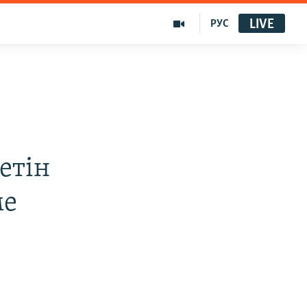
LIVE
РУС
етін
ме