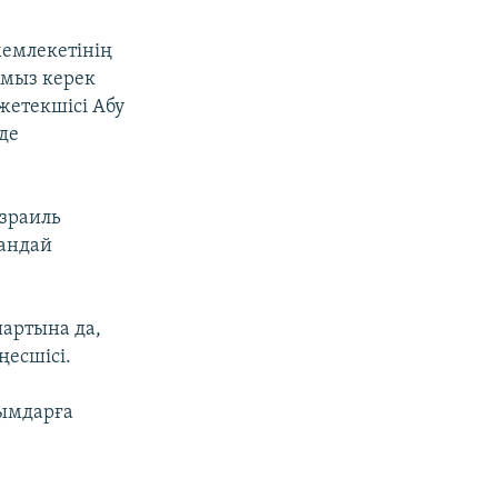
емлекетінің
ымыз керек
жетекшісі Абу
де
Израиль
қандай
шартына да,
ңесшісі.
йымдарға