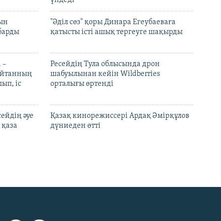
рын
"Әділ сөз" қоры Динара Егеубаеваға
барды
қатысты істі ашық тергеуге шақырды
 –
Ресейдің Тула облысында дрон
шайтанның
шабуылынан кейін Wildberries
ып, іс
орталығы өртенді
ейдің әуе
Қазақ кинорежиссері Ардақ Әмірқұлов
 қаза
дүниеден өтті