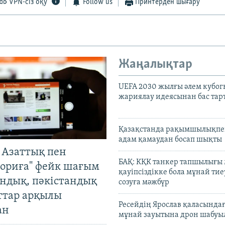
VPN-сіз оқу
Follow us
Принтерден шығару
Жаңалықтар
UEFA 2030 жылғы әлем кубог
жариялау идеясынан бас та
Қазақстанда рақымшылықпен
адам қамаудан босап шықты
 Азаттық пен
БАҚ: КҚК танкер тапшылығы
ориға" фейк шағым
қауіпсіздікке бола мұнай тиеу
андық, пәкістандық
созуға мәжбүр
ттар арқылы
Ресейдің Ярослав қаласындағ
ан
мұнай зауытына дрон шабуы