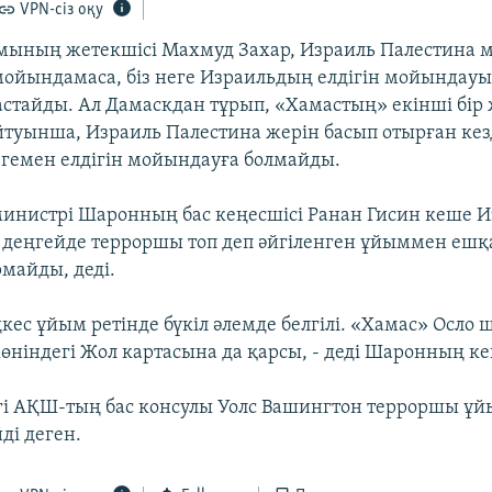
VPN-сіз оқу
ының жетекшісі Махмуд Захар, Израиль Палестина м
н мойындамаса, біз неге Израильдың елдігін мойындау
тастайды. Ал Дамаскдан тұрып, «Хамастың» екінші бір 
туынша, Израиль Палестина жерін басып отырған кез
егемен елдігін мойындауға болмайды.
министрі Шаронның бас кеңесшісі Ранан Гисин кеше 
деңгейде терроршы топ деп әйгіленген ұйыммен еш
рмайды, деді.
кес ұйым ретінде бүкіл әлемде белгілі. «Хамас» Осло 
өніндегі Жол картасына да қарсы, - деді Шаронның ке
і АҚШ-тың бас консулы Уолс Вашингтон терроршы ұ
ді деген.