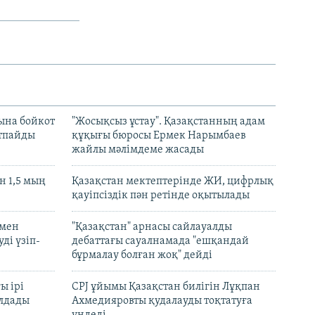
ына бойкот
"Жосықсыз ұстау". Қазақстанның адам
ртпайды
құқығы бюросы Ермек Нарымбаев
жайлы мәлімдеме жасады
 1,5 мың
Қазақстан мектептерінде ЖИ, цифрлық
қауіпсіздік пән ретінде оқытылады
 мен
"Қазақстан" арнасы сайлауалды
ді үзіп-
дебаттағы сауалнамада "ешқандай
бұрмалау болған жоқ" дейді
ы ірі
CPJ ұйымы Қазақстан билігін Лұқпан
лдады
Ахмедияровты қудалауды тоқтатуға
үндеді