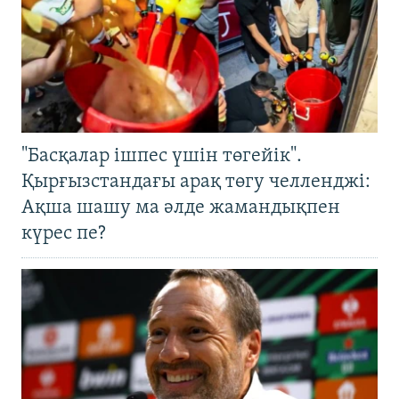
"Басқалар ішпес үшін төгейік".
Қырғызстандағы арақ төгу челленджі:
Ақша шашу ма әлде жамандықпен
күрес пе?