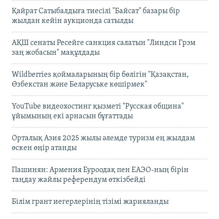
Қайрат Сатыбалдыға тиесілі "Байсат" базары бір
жылдан кейін аукционда сатылды
АҚШ сенаты Ресейге санкция салатын "Линдси Грэм
заң жобасын" мақұлдады
Wildberries қоймаларының бір бөлігін "Қазақстан,
Өзбекстан және Беларуське көшірмек"
YouTube видеохостинг қызметі "Русская община"
ұйымының екі арнасын бұғаттады
Орталық Азия 2025 жылы әлемде туризм ең жылдам
өскен өңір атанды
Пашинян: Армения Еуроодақ пен ЕАЭО-ның бірін
таңдау жайлы референдум өткізбейді
Білім грант иегерлерінің тізімі жарияланды