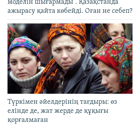
моделін шығармады". Қазақстанда
ажырасу қайта көбейді. Оған не себеп?
Түркімен әйелдерінің тағдыры: өз
елінде де, жат жерде де құқығы
қорғалмаған