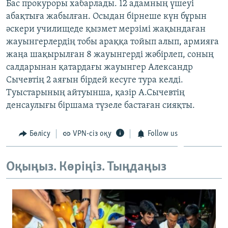
Бас прокуроры хабарлады. 12 адамның үшеуі
ЖАЗЫЛЫҢЫЗ
абақтыға жабылған. Осыдан бірнеше күн бұрын
әскери училищеде қызмет мерзімі жақындаған
жауынгерлердің тобы араққа тойып алып, армияға
жаңа шақырылған 8 жауынгерді жәбірлеп, соның
Басқа тілдерде
салдарынан қатардағы жауынгер Александр
Сычевтің 2 аяғын бірдей кесуге тура келді.
Туыстарының айтуынша, қазір А.Сычевтің
денсаулығы біршама түзеле бастаған сияқты.
Бөлісу
VPN-сіз оқу
Follow us
Оқыңыз. Көріңіз. Тыңдаңыз