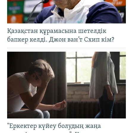
Қазақстан құрамасына шетелдік
бапкер келді. Джон ван’т Схип кім?
"Еркектер күйеу болудың жаңа