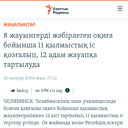
Accessibility
links
Skip
ЖАҢАЛЫҚТАР
to
ЖАҢАЛЫҚТАР
8 жауынгерді жәбірлеген оқиға
main
САЯСАТ
content
бойынша 11 қылмыстық іс
AZATTYQTV
Skip
қозғалып, 12 адам жауапқа
to
ҚАҢТАР ОҚИҒАСЫ
тартылуда
main
АДАМ ҚҰҚЫҚТАРЫ
Navigation
30 қаңтар 2006 жыл, 07:12
Skip
ӘЛЕУМЕТ
to
Бөлісу
VPN-сіз оқу
ӘЛЕМ
Search
ЧЕЛЯБИНСК. Челябинскінің танк училищесінде
АРНАЙЫ ЖОБАЛАР
болған қайғылы оқиға бойынша қылмыстық
жауапкершілікке 12 кісі тартылып, 11 қылмыстық іс
Русский
тергелу үстінде. Ол жайында кеше Ресейдің әскери