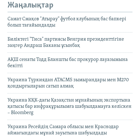
Жаңалықтар
Самат Смақов "Атырау" футбол клубының бас бапкері
болып тағайындалды
Биліктегі "Тиса" партиясы Венгрия президенттігіне
заңгер Андраш Баканы ұсынбақ
АҚШ сенаты Тодд Бланшты бас прокурор лауазымына
бекітті
Украина Түркиядан ATACMS зымырандары мен M270
қондырғыларын сатып алмақ
Украина КҚК-дағы Қазақстан мұнайының экспортына
қатысы бар инфрақұрылымға шабуылдамауға келіскен
– Bloomberg
Украина Ресейдің Самара облысы мен Краснодар
аймағындағы мұнай зауытына шабуылдады