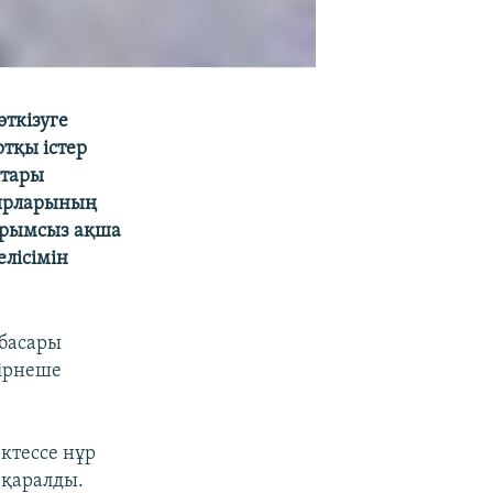
ткізуге
тқы істер
стары
бырларының
тарымсыз ақша
лісімін
нбасары
бірнеше
ктессе нұр
 қаралды.