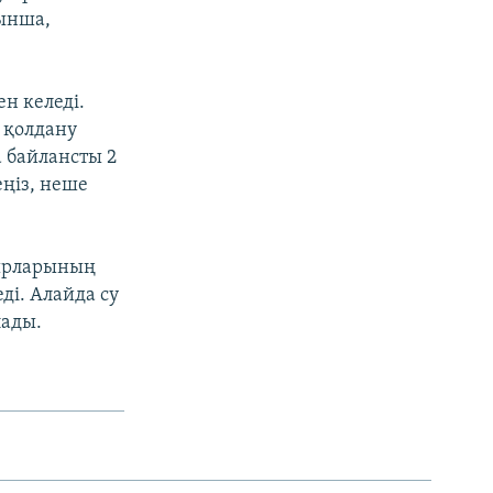
ынша,
н келеді.
 қолдану
а байлансты 2
ңіз, неше
бырларының
ді. Алайда су
лады.