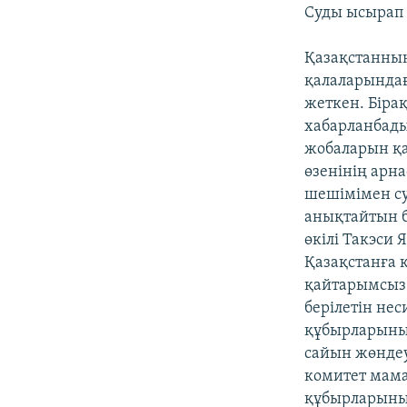
Суды ысырап 
Қазақстанның
қалаларындағ
жеткен. Біра
хабарланбады
жобаларын қа
өзенінің арн
шешімімен су
анықтайтын б
өкілі Такэси
Қазақстанға к
қайтарымсыз 
берілетін нес
құбырларының
сайын жөндеу
комитет мама
құбырларының