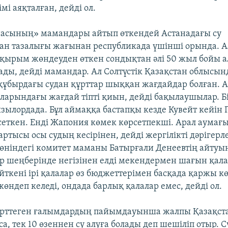
мі аяқталған, дейді ол.
насының» мамандары айтып өткендей Астанадағы су
ан тазалығы жағынан республикада үшінші орында. 
қырым жөндеуден өткен сондықтан әлі 50 жыл бойы 
лады, дейді мамандар. Ал Солтүстік Қазақстан облысын
 құбырдағы судан құрттар шыққан жағдайдар болған. А
ларындағы жағдай тіпті қиын, дейді бақылаушылар. Бі
ызылордада. Бұл аймаққа бастапқы кезде Кувейт кейін
сеткен. Енді Жапония көмек көрсетпекші. Арал аумағ
тысы осы судың кесірінен, дейді жергілікті дәрігерле
өніндегі комитет маманы Батырғали Денеевтің айтуы
р шеңберінде негізінен елді мекендермен шағын қал
йткені ірі қалалар өз бюджеттерімен басқада қаржы к
өндеп келеді, ондада барлық қалалар емес, дейді ол.
ерттеген ғалымдардың пайымдауынша жалпы Қазақста
са, тек 10 өзеннен су алуға болады деп шешіліп отыр. С