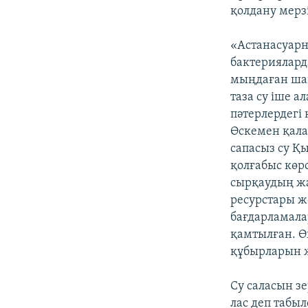
қолдану мерзі
«Астанасуар
бактериялард
мыңдаған ша
таза су іше а
пәтерлердегі
Өскемен қала
сапасыз су Қ
қолғабыс көр
сырқаудың жар
ресурстары ж
бағдарламала
қамтылған. Ө
құбырларын ж
Су саласын з
лас деп табыл