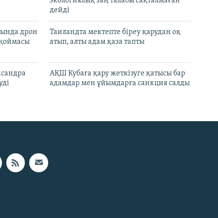
экологиялық заң талабы сақталмаған
дейді
сында дрон
Таиландта мектепте біреу қарудан оқ
 қоймасы
атып, алты адам қаза тапты
ксандра
АҚШ Кубаға қару жеткізуге қатысы бар
уді
адамдар мен ұйымдарға санкция салды