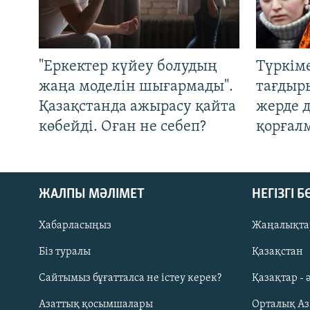
"Еркектер күйеу болудың
Түркім
жаңа моделін шығармады".
тағдыры
Қазақстанда ажырасу қайта
жерде 
көбейді. Оған не себеп?
қорғал
ЖАЛПЫ МӘЛІМЕТ
НЕГІЗГІ 
Хабарласыңыз
Жаңалықта
Біз туралы
Қазақстан
Русский
Сайтымыз бұғатталса не істеу керек?
Қазақтар - 
Азаттық қосымшалары
Орталық А
ЖАЗЫЛЫҢЫЗ