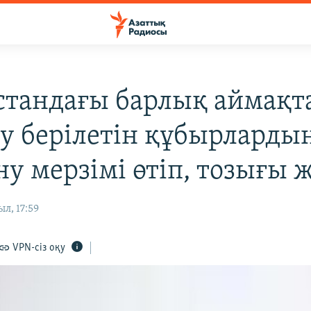
стандағы барлық аймақт
су берілетін құбырларды
ну мерзімі өтіп, тозығы 
л, 17:59
VPN-сіз оқу