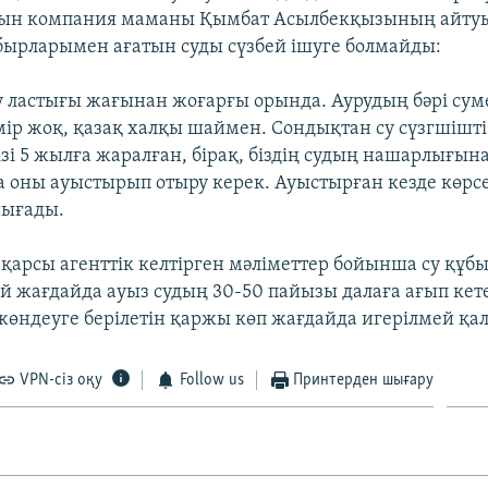
тын компания маманы Қымбат Асылбекқызының айту
бырларымен ағатын суды сүзбей ішуге болмайды:
су ластығы жағынан жоғарғы орында. Аурудың бәрі суме
өмір жоқ, қазақ халқы шаймен. Сондықтан су сүзгшішті
ізі 5 жылға жаралған, бірақ, біздің судың нашарлығын
оны ауыстырып отыру керек. Ауыстырған кезде көрсе
шығады.
қарсы агенттік келтірген мәліметтер бойынша су құ
ей жағдайда ауыз судың 30-50 пайызы далаға ағып кете
өндеуге берілетін қаржы көп жағдайда игерілмей қа
VPN-сіз оқу
Follow us
Принтерден шығару