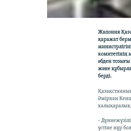
Жапония Қаза
қаражат берм
министрлігін
комитетінің 
әбден тозығы
және құбырла
берді.
Қазақстанның
Әмірхан Кенш
халықаралық 
- Дүниежүзіл
үстіне нұр б