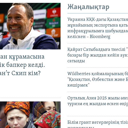
Жаңалықтар
Украина КҚК-дағы Қазақста
мұнайының экспортына қаты
инфрақұрылымға шабуылдам
келіскен – Bloomberg
Қайрат Сатыбалдыға тиесілі "
базары бір жылдан кейін ау
тан құрамасына
сатылды
к бапкер келді.
н’т Схип кім?
Wildberries қоймаларының бі
"Қазақстан, Өзбекстан және 
көшірмек"
Орталық Азия 2025 жылы әл
туризм ең жылдам өскен өңі
Білім грант иегерлерінің тізі