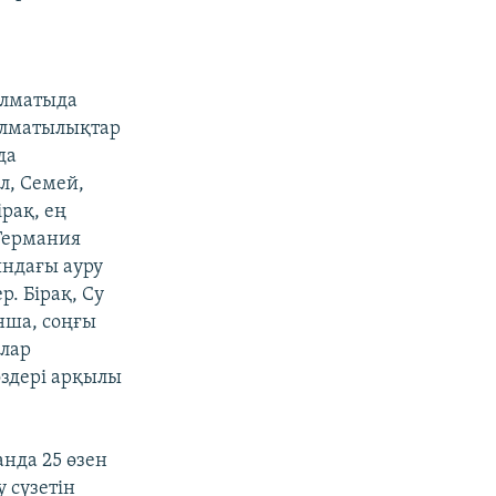
Алматыда
алматылықтар
да
л, Семей,
рақ, ең
 Германия
ындағы ауру
р. Бірақ, Су
нша, соңғы
алар
өздері арқылы
нда 25 өзен
у сүзетін