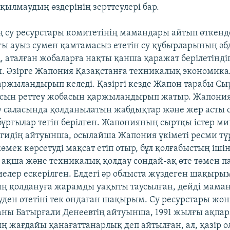
қылмаудың өздерінің зерттеулері бар.
 су ресурстары комитетінің мамандары айтып өткенде
ы ауыз сумен қамтамасыз ететін су құбырларының әб
қ, аталған жобаларға нақты қанша қаражат берілетінді
. Әзірге Жапония Қазақстанға техникалық экономика
ржыландырып келеді. Қазіргі кезде Жапон тарабы Сы
асын реттеу жобасын қаржыландырып жатыр. Жапония
 саласында қолданылатын жабдықтар және жер асты 
ұрғылар тегін берілген. Жапонияның сыртқы істер ми
 Ягидің айтуынша, осылайша Жапония үкіметі ресми тү
өмек көрсетуді мақсат етіп отыр, бұл қолғабыстың іші
ақша және техникалық қолдау сондай-ақ өте төмен п
иелер ескерілген. Елдегі әр облыста жүздеген шақыры
 қолдануға жарамды уақыты таусылған, дейді маман
ден өтетіні тек ондаған шақырым. Су ресурстары жөн
ны Батырғали Денеевтің айтуынша, 1991 жылғы ақпар
 жағдайы қанағаттанарлық деп айтылған, ал, қазір 