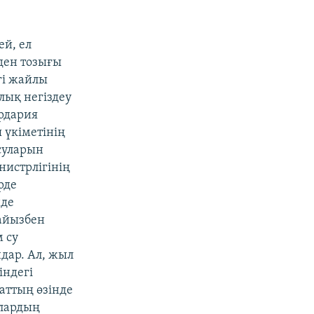
й, ел
ден тозығы
гі жайлы
лық негіздеу
рдария
 үкіметінің
суларын
нистрлігінің
рде
нде
айызбен
м су
дар. Ал, жыл
індегі
аттың өзінде
олардың