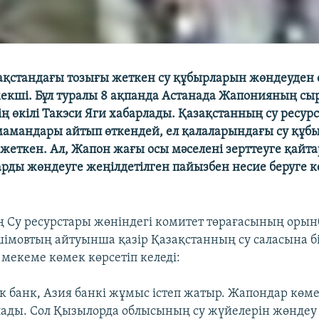
қстандағы тозығы жеткен су құбырларын жөндеуден ө
екші. Бұл туралы 8 ақпанда Астанада Жапонияның сыр
ің өкілі Такэси Яги хабарлады. Қазақстанның су ресур
мамандары айтып өткендей, ел қалаларындағы су құ
 жеткен. Ал, Жапон жағы осы мәселені зерттеуге қай
рды жөндеуге жеңілдетілген пайызбен несие беруге ке
 Су ресурстары жөніндегі комитет төрағасының оры
імовтың айтуынша қазір Қазақстанның су саласына 
мекеме көмек көрсетіп келеді:
ік банк, Азия банкі жұмыс істеп жатыр. Жапондар көме
олады. Сол Қызылорда облысының су жүйелерін жөндеу