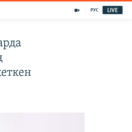
LIVE
РУС
арда
ң
жеткен