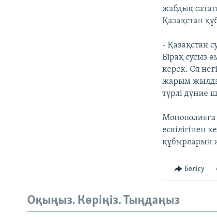
жабдық сата
Қазақстан құ
- Қазақстан 
Бірақ сусыз 
керек. Ол нег
жарым жылда 
түрлі дүние 
Монополияға 
ескілігінен к
құбырларын ж
Бөлісу
Оқыңыз. Көріңіз. Тыңдаңыз