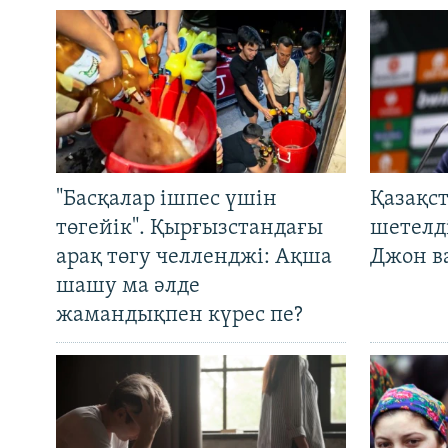
"Басқалар ішпес үшін
Қазақс
төгейік". Қырғызстандағы
шетелді
арақ төгу челленджі: Ақша
Джон ва
шашу ма әлде
жамандықпен күрес пе?