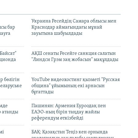
н
Украина Ресейдің Самара облысы мен
сы бар
Краснодар аймағындағы мұнай
ауға
зауытына шабуылдады
Байсат"
АҚШ сенаты Ресейге санкция салатын
кционда
"Линдси Грэм заң жобасын" мақұлдады
р бөлігін
YouTube видеохостинг қызметі "Русская
Беларуське
община" ұйымының екі арнасын
бұғаттады
емде
Пашинян: Армения Еуроодақ пен
р атанды
ЕАЭО-ның бірін таңдау жайлы
референдум өткізбейді
мі
БАҚ: Қазақстан Теңіз кен орнында