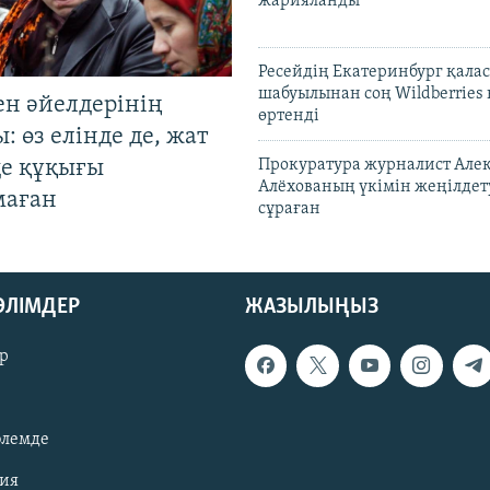
жарияланды
Ресейдің Екатеринбург қала
шабуылынан соң Wildberries
ен әйелдерінің
өртенді
: өз елінде де, жат
де құқығы
Прокуратура журналист Але
Алёхованың үкімін жеңілдет
маған
сұраған
БӨЛІМДЕР
ЖАЗЫЛЫҢЫЗ
р
әлемде
зия