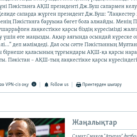
күні Пәкістанға АҚШ президенті Дж.Буш сапармен келуг
елиде сапарда жүрген президент Дж.Буш: “Лаңкестер 
менің Пәкістанға баруыма бөгет бола алмайды. Менің П
ушаррафпен лаңкестікке қарсы біздің күресімізді жалғ
су үшін өте маңызды. Ақыр аяғында осындай күреске о
лі...” деп мәлімдеді. Дәл осы сәтте Пәкістанның Мулта
ы бірнеше қаласының тұрғындары АҚШ-қа қарсы нар
ы. Пәкістан – АҚШ-тың лаңкестікке қарсы күресіндег
VPN-сіз оқу
Follow us
Принтерден шығару
Жаңалықтар
Самат Смақов "Атырау" футбо