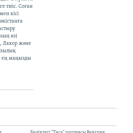
е тиіс. Соған
мен кісі
әкістанға
астыру
ның өзі
н, Лахор және
азылық
і ең маңызды
л
Биліктегі "Тиса" партиясы Венгрия