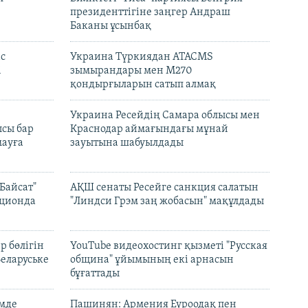
президенттігіне заңгер Андраш
Баканы ұсынбақ
с
Украина Түркиядан ATACMS
і
зымырандары мен M270
қондырғыларын сатып алмақ
н
Украина Ресейдің Самара облысы мен
сы бар
Краснодар аймағындағы мұнай
ауға
зауытына шабуылдады
Байсат"
АҚШ сенаты Ресейге санкция салатын
кционда
"Линдси Грэм заң жобасын" мақұлдады
р бөлігін
YouTube видеохостинг қызметі "Русская
Беларуське
община" ұйымының екі арнасын
бұғаттады
емде
Пашинян: Армения Еуроодақ пен