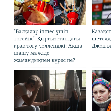
"Басқалар ішпес үшін
Қазақс
төгейік". Қырғызстандағы
шетелді
арақ төгу челленджі: Ақша
Джон ва
шашу ма әлде
жамандықпен күрес пе?