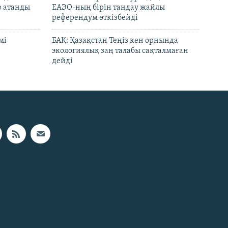
р атанды
ЕАЭО-ның бірін таңдау жайлы
референдум өткізбейді
мі
БАҚ: Қазақстан Теңіз кен орнында
экологиялық заң талабы сақталмаған
дейді