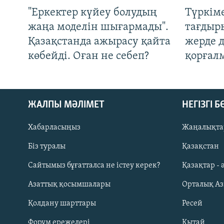
"Еркектер күйеу болудың
Түркім
жаңа моделін шығармады".
тағдыры
Қазақстанда ажырасу қайта
жерде 
көбейді. Оған не себеп?
қорғал
ЖАЛПЫ МӘЛІМЕТ
НЕГІЗГІ 
Хабарласыңыз
Жаңалықта
Біз туралы
Қазақстан
Русский
Сайтымыз бұғатталса не істеу керек?
Қазақтар - 
Азаттық қосымшалары
Орталық А
ЖАЗЫЛЫҢЫЗ
Қолдану шарттары
Ресей
Форум ережелері
Қытай