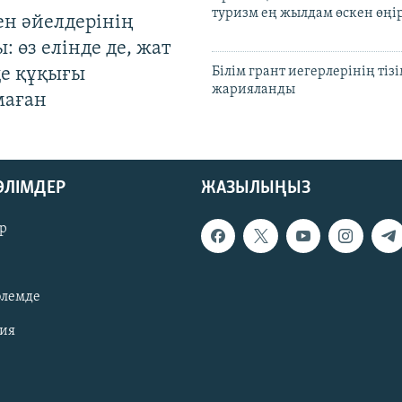
туризм ең жылдам өскен өңі
ен әйелдерінің
: өз елінде де, жат
де құқығы
Білім грант иегерлерінің тізі
жарияланды
маған
БӨЛІМДЕР
ЖАЗЫЛЫҢЫЗ
р
әлемде
зия