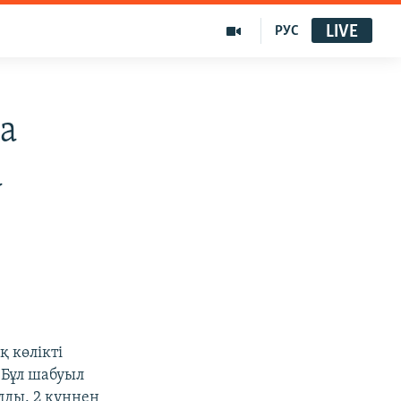
LIVE
РУС
а
а
 көлікті
 Бұл шабуыл
лды. 2 күннен