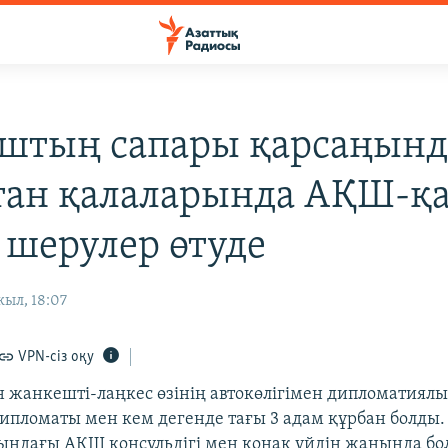
штың сапары қарсаңынд
тан қалаларында АҚШ-қ
 шерулер өтуде
ыл, 18:07
VPN-сіз оқу
н жанкешті-лаңкес өзінің автокөлігімен дипломатиялық
ипломаты мен кем дегенде тағы 3 адам құрбан болды.
ындағы АҚШ консульдігі мен қонақ үйдің жанында бо