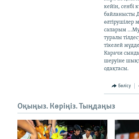
кейін, сенбі 
байланысты Д
өлтірушілер 
сапарым ...М
туралы тілде
тікелей мүдде
Карачи сынд
шеруіне шықт
одақтасы.
Бөлісу
Оқыңыз. Көріңіз. Тыңдаңыз