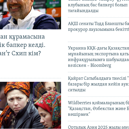
клубының бас бапкері болып
тағайындалды
АҚШ сенаты Тодд Бланшты ба
прокурор лауазымына бекітт
тан құрамасына
к бапкер келді.
Украина КҚК-дағы Қазақста
н’т Схип кім?
мұнайының экспортына қаты
инфрақұрылымға шабуылдам
келіскен – Bloomberg
Қайрат Сатыбалдыға тиесілі "
базары бір жылдан кейін ау
сатылды
Wildberries қоймаларының бі
"Қазақстан, Өзбекстан және 
көшірмек"
Орталық Азия 2025 жылы әл