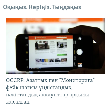
Оқыңыз. Көріңіз. Тыңдаңыз
OCCRP: Азаттық пен "Мониториға"
фейк шағым үндістандық,
пәкістандық аккаунттар арқылы
жасалған