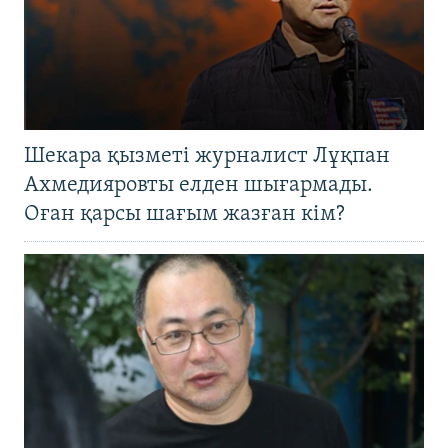
Шекара қызметі журналист Лұқпан
Ахмедияровты елден шығармады.
Оған қарсы шағым жазған кім?