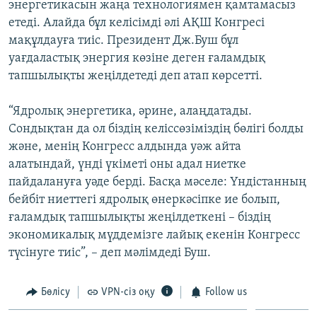
энергетикасын жаңа технологиямен қамтамасыз
ЖАЗЫЛЫҢЫЗ
етеді. Алайда бұл келісімді әлі АҚШ Конгресі
мақұлдауға тиіс. Президент Дж.Буш бұл
уағдаластық энергия көзіне деген ғаламдық
тапшылықты жеңілдетеді деп атап көрсетті.
Басқа тілдерде
“Ядролық энергетика, әрине, алаңдатады.
Сондықтан да ол біздің келіссөзіміздің бөлігі болды
және, менің Конгресс алдында уәж айта
алатындай, үнді үкіметі оны адал ниетке
пайдалануға уәде берді. Басқа мәселе: Үндістанның
бейбіт ниеттегі ядролық өнеркәсіпке ие болып,
ғаламдық тапшылықты жеңілдеткені – біздің
экономикалық мүддемізге лайық екенін Конгресс
түсінуге тиіс”, – деп мәлімдеді Буш.
Бөлісу
VPN-сіз оқу
Follow us