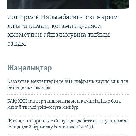
Сот Ермек Нарымбаевты екі жарым
жылға қамап, қоғамдық-саяси
қызметпен айналысуына тыйым
салды
Жаңалықтар
Қазақстан мектептерінде ЖИ, цифрлық қауіпсіздік пән
ретінде оқытылады
БАҚ: КҚК танкер тапшылығы мен қауіпсіздікке бола
мұнай тиеуді үзіп-созуға мәжбүр
"Қазақстан" арнасы сайлауалды дебаттағы сауалнамада
"ешқандай бұрмалау болған жоқ" дейді