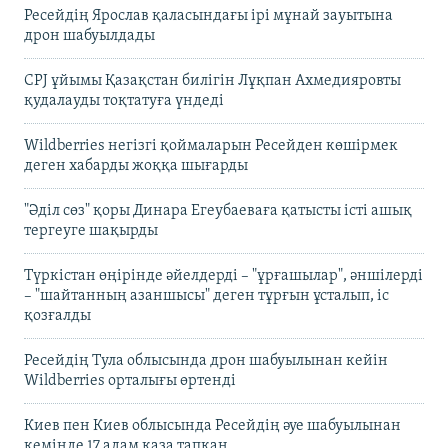
Ресейдің Ярослав қаласындағы ірі мұнай зауытына
дрон шабуылдады
CPJ ұйымы Қазақстан билігін Лұқпан Ахмедияровты
қудалауды тоқтатуға үндеді
Wildberries негізгі қоймаларын Ресейден көшірмек
деген хабарды жоққа шығарды
"Әділ сөз" қоры Динара Егеубаеваға қатысты істі ашық
тергеуге шақырды
Түркістан өңірінде әйелдерді – "ұрғашылар", әншілерді
– "шайтанның азаншысы" деген тұрғын ұсталып, іс
қозғалды
Ресейдің Тула облысында дрон шабуылынан кейін
Wildberries орталығы өртенді
Киев пен Киев облысында Ресейдің әуе шабуылынан
кемінде 17 адам қаза тапқан