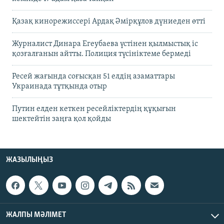
Қазақ кинорежиссері Ардақ Әмірқұлов дүниеден өтті
Журналист Динара Егеубаева үстінен қылмыстық іс
қозғалғанын айтты. Полиция түсініктеме бермеді
Ресей жағында соғысқан 51 елдің азаматтары
Украинада тұтқында отыр
Путин елден кеткен ресейліктердің құқығын
шектейтін заңға қол қойды
ЖАЗЫЛЫҢЫЗ
ЖАЛПЫ МӘЛІМЕТ