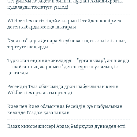
CPJ ұйымы Қазақстан билігін Лұқпан Ахмедияровты
қудалауды тоқтатуға үндеді
Wildberries негізгі қоймаларын Ресейден көшірмек
деген хабарды жоққа шығарды
"Әділ сөз" қоры Динара Егеубаеваға қатысты істі ашық
тергеуге шақырды
Түркістан өңірінде әйелдерді – "ұрғашылар", әншілерді
– "шайтанның жаршысы" деген тұрғын ұсталып, іс
қозғалды
Ресейдің Тула облысында дрон шабуылынан кейін
Wildberries орталығы өртенді
Киев пен Киев облысында Ресейдің әуе шабуылынан
кемінде 17 адам қаза тапқан
Қазақ кинорежиссері Ардақ Әмірқұлов дүниеден өтті