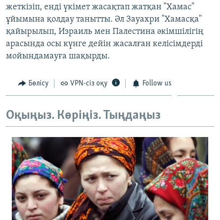
жеткізіп, енді үкімет жасақтап жатқан "Хамас"
ЖАЗЫЛЫҢЫЗ
ұйымына қолдау танытты. Әл Зауахри "Хамасқа"
қайырылып, Израиль мен Палестина әкімшілігің
арасында осы күнге дейін жасалған келісімдерді
Басқа тілдерде
мойындамауға шақырды.
Бөлісу
VPN-сіз оқу
Follow us
Оқыңыз. Көріңіз. Тыңдаңыз