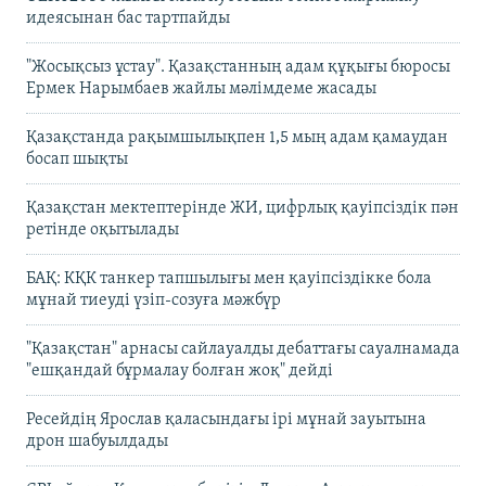
идеясынан бас тартпайды
"Жосықсыз ұстау". Қазақстанның адам құқығы бюросы
Ермек Нарымбаев жайлы мәлімдеме жасады
Қазақстанда рақымшылықпен 1,5 мың адам қамаудан
босап шықты
Қазақстан мектептерінде ЖИ, цифрлық қауіпсіздік пән
ретінде оқытылады
БАҚ: КҚК танкер тапшылығы мен қауіпсіздікке бола
мұнай тиеуді үзіп-созуға мәжбүр
"Қазақстан" арнасы сайлауалды дебаттағы сауалнамада
"ешқандай бұрмалау болған жоқ" дейді
Ресейдің Ярослав қаласындағы ірі мұнай зауытына
дрон шабуылдады