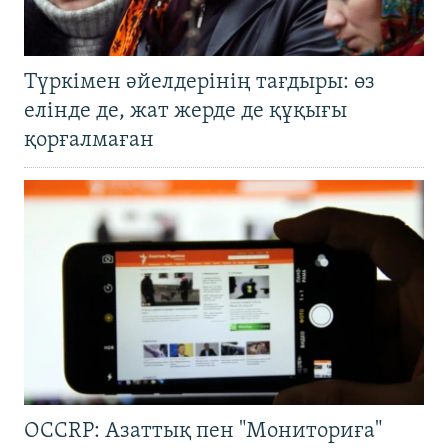
Түркімен әйелдерінің тағдыры: өз
елінде де, жат жерде де құқығы
қорғалмаған
OCCRP: Азаттық пен "Мониториға"