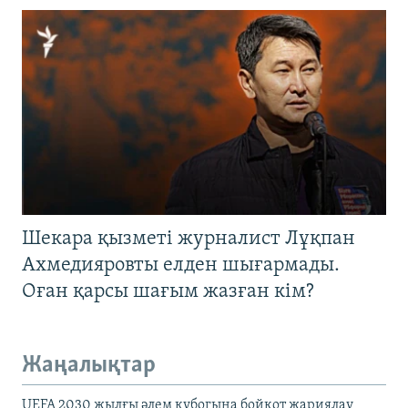
Шекара қызметі журналист Лұқпан
Ахмедияровты елден шығармады.
Оған қарсы шағым жазған кім?
Жаңалықтар
UEFA 2030 жылғы әлем кубогына бойкот жариялау