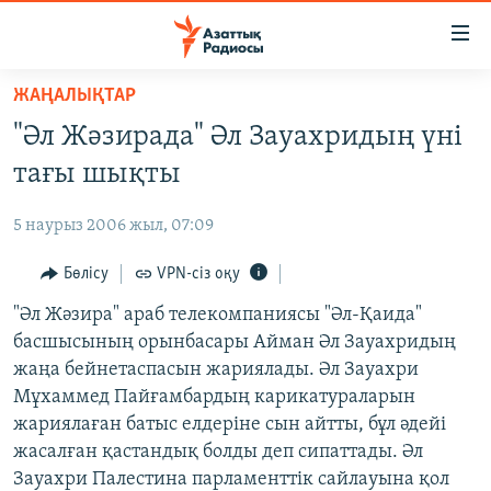
Accessibility
links
Skip
ЖАҢАЛЫҚТАР
to
ЖАҢАЛЫҚТАР
"Әл Жәзирада" Әл Зауахридың үні
main
САЯСАТ
content
тағы шықты
AZATTYQTV
Skip
to
5 наурыз 2006 жыл, 07:09
ҚАҢТАР ОҚИҒАСЫ
main
АДАМ ҚҰҚЫҚТАРЫ
Бөлісу
VPN-сіз оқу
Navigation
Skip
ӘЛЕУМЕТ
"Әл Жәзира" араб телекомпаниясы "Әл-Қаида"
to
басшысының орынбасары Айман Әл Зауахридың
ӘЛЕМ
Search
жаңа бейнетаспасын жариялады. Әл Зауахри
АРНАЙЫ ЖОБАЛАР
Мұхаммед Пайғамбардың карикатураларын
жариялаған батыс елдеріне сын айтты, бұл әдейі
Русский
жасалған қастандық болды деп сипаттады. Әл
Зауахри Палестина парламенттік сайлауына қол