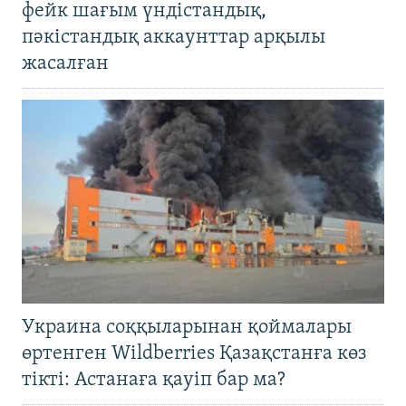
фейк шағым үндістандық,
пәкістандық аккаунттар арқылы
жасалған
Украина соққыларынан қоймалары
өртенген Wildberries Қазақстанға көз
тікті: Астанаға қауіп бар ма?