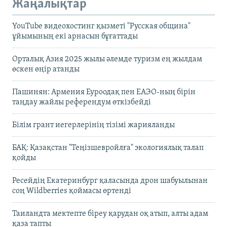
Жаңалықтар
YouTube видеохостинг қызметі "Русская община"
ұйымының екі арнасын бұғаттады
Орталық Азия 2025 жылы әлемде туризм ең жылдам
өскен өңір атанды
Пашинян: Армения Еуроодақ пен ЕАЭО-ның бірін
таңдау жайлы референдум өткізбейді
Білім грант иегерлерінің тізімі жарияланды
БАҚ: Қазақстан "Теңізшевройлға" экологиялық талап
қойды
Ресейдің Екатеринбург қаласында дрон шабуылынан
соң Wildberries қоймасы өртенді
Таиландта мектепте біреу қарудан оқ атып, алты адам
қаза тапты