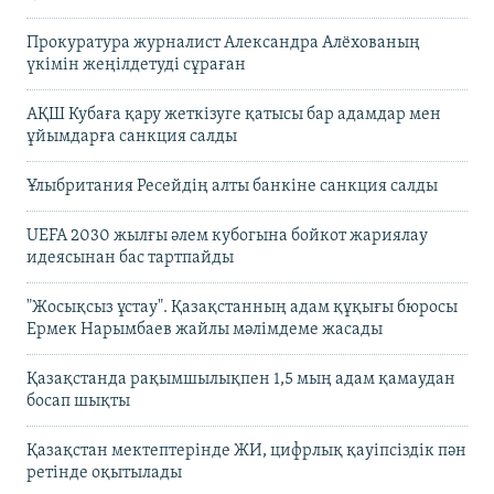
Прокуратура журналист Александра Алёхованың
үкімін жеңілдетуді сұраған
АҚШ Кубаға қару жеткізуге қатысы бар адамдар мен
ұйымдарға санкция салды
Ұлыбритания Ресейдің алты банкіне санкция салды
UEFA 2030 жылғы әлем кубогына бойкот жариялау
идеясынан бас тартпайды
"Жосықсыз ұстау". Қазақстанның адам құқығы бюросы
Ермек Нарымбаев жайлы мәлімдеме жасады
Қазақстанда рақымшылықпен 1,5 мың адам қамаудан
босап шықты
Қазақстан мектептерінде ЖИ, цифрлық қауіпсіздік пән
ретінде оқытылады