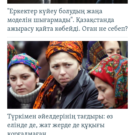
"Еркектер күйеу болудың жаңа
моделін шығармады". Қазақстанда
ажырасу қайта көбейді. Оған не себеп?
Түркімен әйелдерінің тағдыры: өз
елінде де, жат жерде де құқығы
қорғалмаған