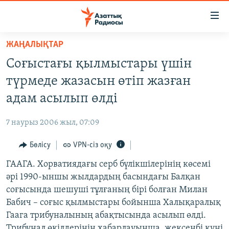
Accessibility
links
Skip
ЖАҢАЛЫҚТАР
to
ЖАҢАЛЫҚТАР
Соғыстағы қылмыстары үшін
main
САЯСАТ
content
түрмеде жазасын өтіп жазған
AZATTYQTV
Skip
адам асылып өлді
to
ҚАҢТАР ОҚИҒАСЫ
main
7 наурыз 2006 жыл, 07:09
АДАМ ҚҰҚЫҚТАРЫ
Navigation
Skip
Бөлісу
VPN-сіз оқу
ӘЛЕУМЕТ
to
ГААГА. Хорватиядағы серб бүлікшілерінің көсемі
ӘЛЕМ
Search
әрі 1990-ыншы жылдардың басындағы Балқан
АРНАЙЫ ЖОБАЛАР
соғысында шешуші тұлғаның бірі болған Милан
Бабич – соғыс қылмыстары бойынша Халықаралық
Русский
Гаага трибуналының абақтысында асылып өлді.
Трибунал өкілдерінің хабарлауынша, жексенбі күні