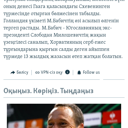
ЖАЗЫЛЫҢЫЗ
оның денесі Гаага қаласындағы Схевенинген
түрмесінде отырған бөлмесінен табылды.
Голландия үкіметі М.Бабичтің өзі асылып өлгенін
тергеп растады. М.Бабич - Югославияның экс-
Басқа тілдерде
президенті Слободан Милошевичтің жақын
үзеңгілесі саналып, Хорватияның серб емес
тұрғындарына қырғын салды деген айыппен
түрмеде 13 жылдық жазасын өтеп жатқан болатын.
Бөлісу
VPN-сіз оқу
Follow us
Оқыңыз. Көріңіз. Тыңдаңыз