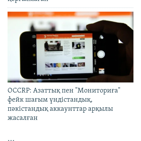
OCCRP: Азаттық пен "Мониториға"
фейк шағым үндістандық,
пәкістандық аккаунттар арқылы
жасалған