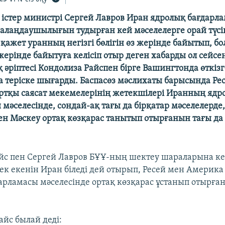
 істер министрі Сергей Лавров Иран ядролық бағдарл
лаңдаушылығын тудырған кей мәселелерге орай түсін
 қажет уранның негізгі бөлігін өз жерінде байытып, 
жерінде байытуға келісіп отыр деген хабарды ол сейсен
әріптесі Кондолиза Райспен бірге Вашингтонда өткізг
 теріске шығарды. Баспасөз мәслихаты барысында Ре
тқы саясат мекемелерінің жетекшілері Иранның ядр
мәселесінде, сондай-ақ тағы да бірқатар мәселелерде
н Мәскеу ортақ көзқарас танытып отырғанын тағы да
йс пен Сергей Лавров БҰҰ-ның шектеу шараларына ке
ерек екенін Иран біледі дей отырып, Ресей мен Амери
арламасы мәселесінде ортақ көзқарас ұстанып отырға
айс былай деді: