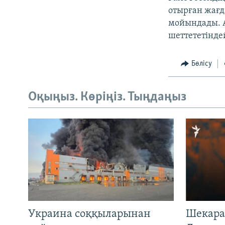
отырған жағд
мойындады. А
шеттететіндей
Бөлісу
Оқыңыз. Көріңіз. Тыңдаңыз
Украина соққыларынан
Шекара