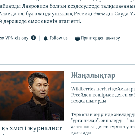
айларды Лавровпен болған кездесулерде талқылағаны
лайда ол, бұл алаңдаушылық Ресейді Әлемдік Сауда
 дәрежеде емес екенін атап өтті.
VPN-сіз оқу
Follow us
Принтерден шығару
Жаңалықтар
Wildberries негізгі қоймала
Ресейден көшірмек деген ха
жоққа шығарды
Түркістан өңірінде әйелдерді
"ұрғашылар", әншілерді – "
азаншысы" деген тұрғын ұста
 қызметі журналист
қозғалды