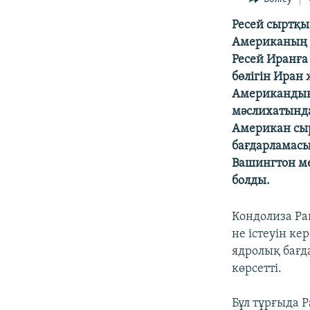
Ресей сыртқы
Американың а
Ресей Иранға
бөлігін Иран 
Американдық 
мәслихатында
Американ сыр
бағдарламасы 
Вашингтон ме
болды.
Кондолиза Ра
не істеуін к
ядролық бағд
көрсетті.
Бұл тұрғыда Р