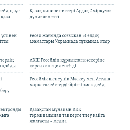
ейдің әуе
Қазақ кинорежиссері Ардақ Әмірқұлов
 қаза
дүниеден өтті
 үстінен
Ресей жағында соғысқан 51 елдің
йтты.
азаматтары Украинада тұтқында отыр
ктердің
АҚШ Ресейдің құрлықтағы әскеріне
л қойды
қарсы санкция енгізді
і
Ресейлік шенеунік Мәскеу мен Астана
маркетплейстерді біріктірмек дейді
 беру
электронды
Қазақстан мұнайын КҚК
лқыға
терминалынан танкерге тиеу қайта
жалғасты – медиа