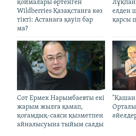
қоймалары өртенген
Лұқпан
Wildberries Қазақстанға көз
елден 
тікті: Астанаға қауіп бар
қарсы 
ма?
Сот Ермек Нарымбаевты екі
"Қашан 
жарым жылға қамап,
Орталы
қоғамдық-саяси қызметпен
әйелде
айналысуына тыйым салды