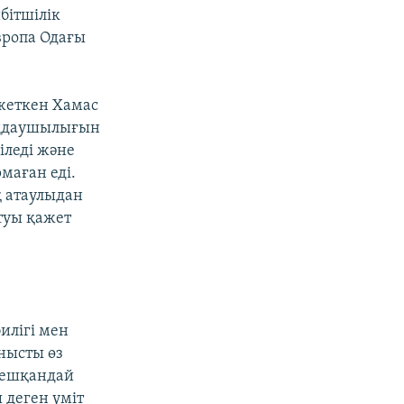
бітшілік
Европа Одағы
 жеткен Хамас
лаңдаушылығын
іледі және
маған еді.
қ атаулыдан
йтуы қажет
илігі мен
анысты өз
" ешқандай
ы деген үміт