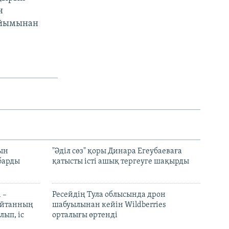
н
 Ұйымынан
рын
"Әділ сөз" қоры Динара Егеубаеваға
барды
қатысты істі ашық тергеуге шақырды
 –
Ресейдің Тула облысында дрон
шайтанның
шабуылынан кейін Wildberries
лып, іс
орталығы өртенді