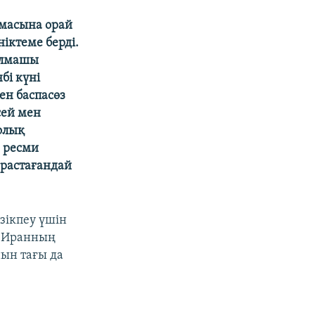
амасына орай
іктеме берді.
болмашы
бі күні
ен баспасөз
сей мен
олық
, ресми
 растағандай
зікпеу үшін
ка Иранның
нын тағы да