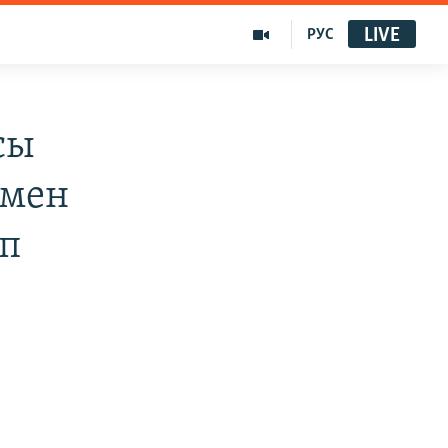
LIVE
РУС
сы
 мен
ып