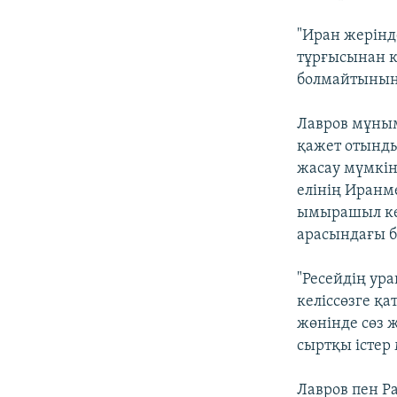
"Иран жерінд
тұрғысынан к
болмайтынын 
Лавров мұным
қажет отынды
жасау мүмкін
елінің Иранме
ымырашыл кел
арасындағы б
"Ресейдің ур
келіссөзге қ
жөнінде сөз 
сыртқы істер
Лавров пен Ра