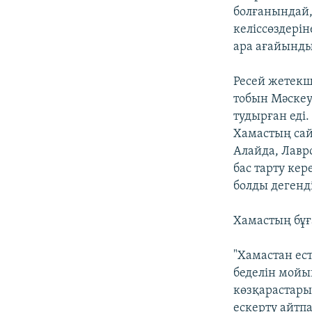
болғанындай,
келіссөздерін
ара ағайынды
Ресей жетекш
тобын Мәскеу
тудырған еді
Хамастың сай
Алайда, Лавр
бас тарту кер
болды дегенд
Хамастың бұғ
"Хамастан ес
беделін мойын
көзқарастары
ескерту айтпа