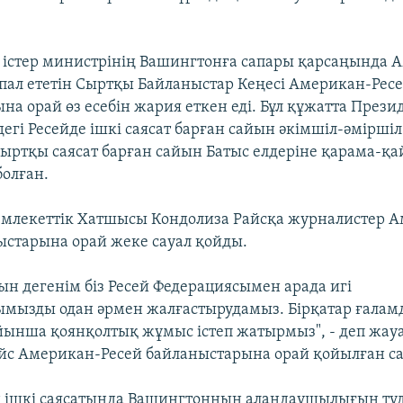
 істер министрінің Вашингтонға сапары қарсаңында 
пал ететін Сыртқы Байланыстар Кеңесі Американ-Рес
на орай өз есебін жария еткен еді. Бұл құжатта Прези
егі Ресейде ішкі саясат барған сайын әкімшіл-әміршіл
сыртқы саясат барған сайын Батыс елдеріне қарама-қ
болған.
млекеттік Хатшысы Кондолиза Райсқа журналистер 
ыстарына орай жеке сауал қойды.
ын дегенім біз Ресей Федерациясымен арада игі
мызды одан әрмен жалғастырудамыз. Бірқатар ғала
йынша қоянқолтық жұмыс істеп жатырмыз", - деп жау
йс Американ-Ресей байланыстарына орай қойылған са
ң ішкі саясатында Вашингтонның алаңдаушылығын т