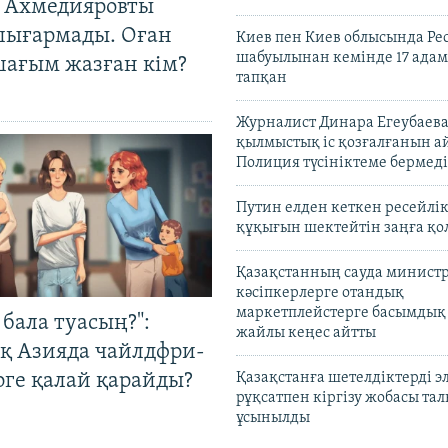
 Ахмедияровты
шығармады. Оған
Киев пен Киев облысында Рес
шабуылынан кемінде 17 адам
шағым жазған кім?
тапқан
Журналист Динара Егеубаева
қылмыстық іс қозғалғанын а
Полиция түсініктеме бермеді
Путин елден кеткен ресейлі
құқығын шектейтін заңға қо
Қазақстанның сауда министр
кәсіпкерлерге отандық
маркетплейстерге басымдық
бала туасың?":
жайлы кеңес айтты
қ Азияда чайлдфри-
рге қалай қарайды?
Қазақстанға шетелдіктерді 
рұқсатпен кіргізу жобасы та
ұсынылды