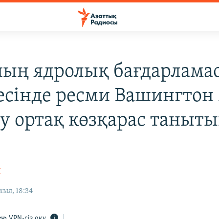
ың ядролық бағдарлама
есінде ресми Вашингтон
у ортақ көзқарас таныт
Н
ыл, 18:34
VPN-сіз оқу