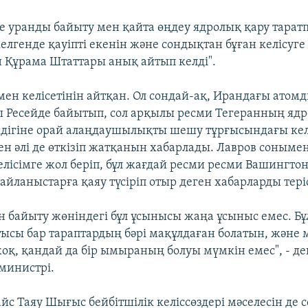
е уранды байыту мен қайта өңдеу ядролық қару тарат
елгенде қауіпті екенін және сондықтан бұған келісуге
Құрама Штаттары анық айтып келді".
ен келісетінін айтқан. Ол сондай-ақ, Ирандағы атом
 Ресейде байытып, сол арқылы ресми Тегеранның ядр
дігіне орай алаңдаушылықты шешу тұрғысындағы келі
н әлі де өткізіп жатқанын хабарлады. Лавров сонымен
ісімге жол беріп, бұл жағдай ресми ресми Вашингто
айланыстарға қаяу түсіріп отыр деген хабарларды тер
ан байыту жөніндегі бұл ұсынысы жаңа ұсыныс емес. Б
атысы бар тараптардың бәрі мақұлдаған болатын, және
жоқ, қандай да бір ымыраның болуы мүмкін емес", - де
 министрі.
йс Таяу Шығыс бейбітшілік келіссөздері мәселесін де с