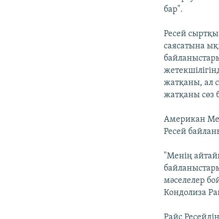
бар".
Ресей сыртқы
саясатына ық
байланыстары
жетекшілігінд
жатқаны, ал 
жатқаны сөз 
Американ Ме
Ресей байлан
"Менің айтай
байланыстары
мәселелер бо
Кондолиза Ра
Райс Ресейді