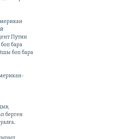
Американ
ей
дент Путин
 боп бара
айшы боп бара
Американ-
мдық
ап берген
уалға.
удырып