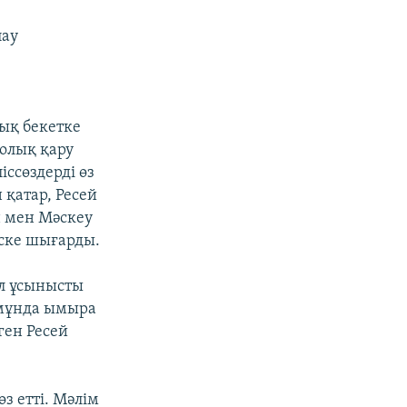
пау
дық бекетке
олық қару
ссөздерді өз
 қатар, Ресей
н мен Мәскеу
іске шығарды.
ұл ұсынысты
 мұнда ымыра
ген Ресей
өз етті. Mәлім