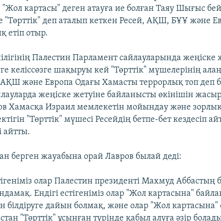
 "Жол картасы" деген атауға ие болған Таяу Шығыс бей
е "Төрттік" деп аталып кеткен Ресей, АҚШ, БҰҰ және 
қ етіп отыр.
ілігінің Палестин Парламент сайлауларында жеңіске
ге келіссөзге шақыруы кей "Төрттік" мүшелерінің а
. АҚШ және Европа Одағы Хамасты террорлық топ деп б
лауларда жеңіске жетуіне байланысты өкінішін жасыр
ов Хамасқа Израил мемлекетін мойындау және зорлы
ектігін "Төрттік" мүшесі Ресейдің бетпе-бет кездесіп а
і айтты.
ан берген жауабына орай Лавров былай деді:
тігеніміз олар Палестин президенті Махмуд Аббастың б
дамақ. Ендігі естігеніміз олар "Жол картасына" байл
н білдіруге дайын болмақ, және олар "Жол картасына
стан "Төрттік" ұсынған түрінде қабыл алуға әзір болад