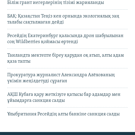
Білім грант иегерлерінің тізімі жарияланды
БАҚ: Қазақстан Теңіз кен орнында экологиялық заң
талабы сақталмаған дейді
Ресейдің Екатеринбург қаласында дрон шабуылынан
соң Wildberries қоймасы өртенді
Таиландта мектепте біреу қарудан оқ атып, алты адам
қаза тапты
Прокуратура журналист Александра Алёхованың
үкімін жеңілдетуді сұраған
АҚШ Кубаға қару жеткізуге қатысы бар адамдар мен
ұйымдарға санкция салды
Ұлыбритания Ресейдің алты банкіне санкция салды