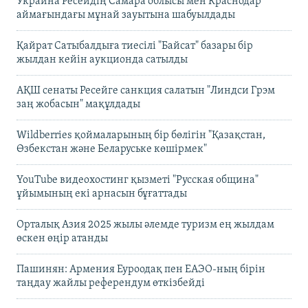
Украина Ресейдің Самара облысы мен Краснодар
аймағындағы мұнай зауытына шабуылдады
Қайрат Сатыбалдыға тиесілі "Байсат" базары бір
жылдан кейін аукционда сатылды
АҚШ сенаты Ресейге санкция салатын "Линдси Грэм
заң жобасын" мақұлдады
Wildberries қоймаларының бір бөлігін "Қазақстан,
Өзбекстан және Беларуське көшірмек"
YouTube видеохостинг қызметі "Русская община"
ұйымының екі арнасын бұғаттады
Орталық Азия 2025 жылы әлемде туризм ең жылдам
өскен өңір атанды
Пашинян: Армения Еуроодақ пен ЕАЭО-ның бірін
таңдау жайлы референдум өткізбейді