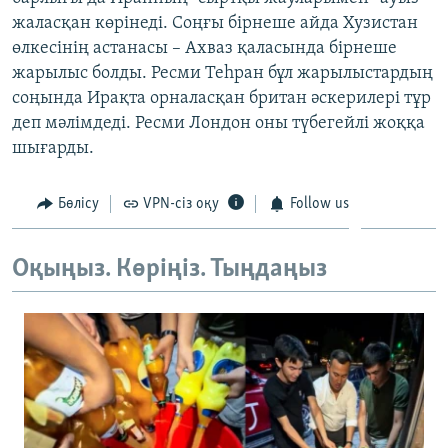
ЖАЗЫЛЫҢЫЗ
жаласқан көрінеді. Соңғы бірнеше айда Хузистан
өлкесінің астанасы – Ахваз қаласында бірнеше
жарылыс болды. Ресми Теһран бұл жарылыстардың
соңында Ирақта орналасқан британ әскерилері тұр
Басқа тілдерде
деп мәлімдеді. Ресми Лондон оны түбегейлі жоққа
шығарды.
Бөлісу
VPN-сіз оқу
Follow us
Оқыңыз. Көріңіз. Тыңдаңыз