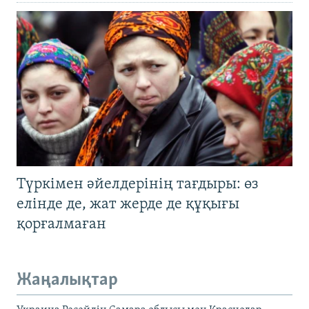
Түркімен әйелдерінің тағдыры: өз
елінде де, жат жерде де құқығы
қорғалмаған
Жаңалықтар