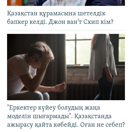
Қазақстан құрамасына шетелдік
бапкер келді. Джон ван’т Схип кім?
"Еркектер күйеу болудың жаңа
моделін шығармады". Қазақстанда
ажырасу қайта көбейді. Оған не себеп?