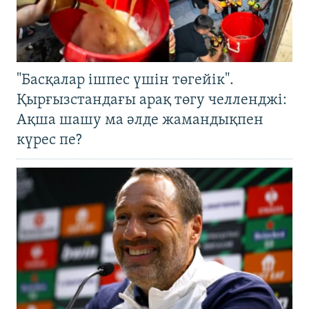
"Басқалар ішпес үшін төгейік".
Қырғызстандағы арақ төгу челленджі:
Ақша шашу ма әлде жамандықпен
күрес пе?