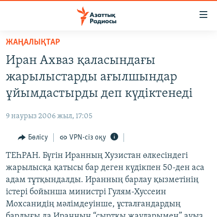
Accessibility
links
Skip
ЖАҢАЛЫҚТАР
to
ЖАҢАЛЫҚТАР
Иран Ахваз қаласындағы
main
САЯСАТ
content
жарылыстарды ағылшындар
AZATTYQTV
Skip
ұйымдастырды деп күдіктенеді
to
ҚАҢТАР ОҚИҒАСЫ
main
9 наурыз 2006 жыл, 17:05
АДАМ ҚҰҚЫҚТАРЫ
Navigation
Skip
Бөлісу
VPN-сіз оқу
ӘЛЕУМЕТ
to
ТЕҺРАН. Бүгін Иранның Хузистан өлкесіндегі
ӘЛЕМ
Search
жарылысқа қатысы бар деген күдікпен 50-ден аса
АРНАЙЫ ЖОБАЛАР
адам тұтқындалды. Иранның барлау қызметінің
істері бойынша министрі Гулям-Хуссеин
Русский
Мохсанидің мәлімдеуінше, ұсталғандардың
барлығы да Иранның “сыртқы жауларымен” ауыз