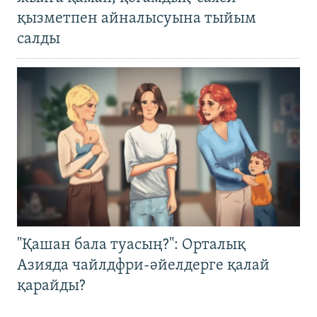
қызметпен айналысуына тыйым
салды
"Қашан бала туасың?": Орталық
Азияда чайлдфри-әйелдерге қалай
қарайды?