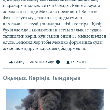
ЖАЗЫЛЫҢЫЗ
шараларын талқылайтын болады. Кеше форумға
жолдаған сөзінде Мексика президенті Висенте
Фокс ас суға мұқтаж халықтарды сумен
қамтамасыз етудің жолдарын тізіп келтірді. Қазір
Басқа тілдерде
бүкіл әлемде 1 миллионнан астам халық ас судан
тапшылық көріп, күн сайын оның 35 мыңы шөлден
өлуде. Белсенділер тобы Мехико форумында суды
жекешелендіруге қарсылық білдірмекші.
Бөлісу
VPN-сіз оқу
Follow us
Оқыңыз. Көріңіз. Тыңдаңыз