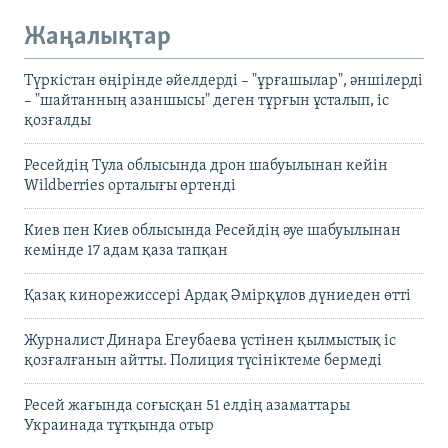
Жаңалықтар
Түркістан өңірінде әйелдерді – "ұрғашылар", әншілерді
– "шайтанның азаншысы" деген тұрғын ұсталып, іс
қозғалды
Ресейдің Тула облысында дрон шабуылынан кейін
Wildberries орталығы өртенді
Киев пен Киев облысында Ресейдің әуе шабуылынан
кемінде 17 адам қаза тапқан
Қазақ кинорежиссері Ардақ Әмірқұлов дүниеден өтті
Журналист Динара Егеубаева үстінен қылмыстық іс
қозғалғанын айтты. Полиция түсініктеме бермеді
Ресей жағында соғысқан 51 елдің азаматтары
Украинада тұтқында отыр