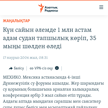
Accessibility
links
Skip
ЖАҢАЛЫҚТАР
to
ЖАҢАЛЫҚТАР
Күн сайын әлемде 1 млн астам
main
САЯСАТ
content
адам судан тапшылық көріп, 35
AZATTYQTV
Skip
мыңы шөлден өледі
to
ҚАҢТАР ОҚИҒАСЫ
main
17 наурыз 2006 жыл, 08:31
АДАМ ҚҰҚЫҚТАРЫ
Navigation
Skip
Бөлісу
VPN-сіз оқу
ӘЛЕУМЕТ
to
МЕХИКО. Мексика астанасында 4-інші
ӘЛЕМ
Search
Дүниежүзілік су форумы ашылды. Жер шарындағы
АРНАЙЫ ЖОБАЛАР
су қорының болашағына арналған халықаралық
конференция әрбір 3 жыл сайын өтіп тұрады.
Русский
Алдағы аптада мыңдаған сарапшы мен саясаткер
суды дұрыс бөлісу мен ысыраптамай пайдалану