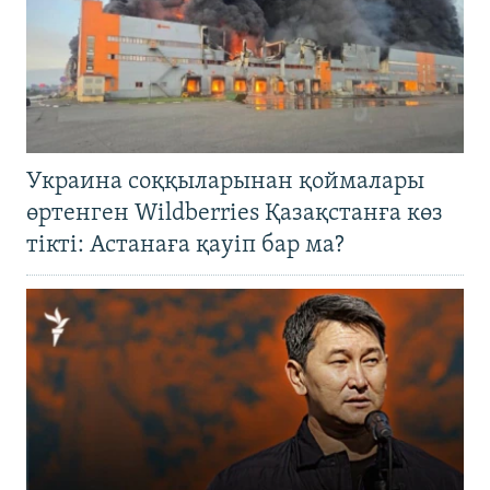
Украина соққыларынан қоймалары
өртенген Wildberries Қазақстанға көз
тікті: Астанаға қауіп бар ма?