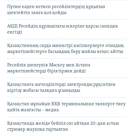
Путин елден кеткен ресейліктердің құқығын
шектейтін заңға қол қойды
АҚШ Ресейдің құрлықтағы әскеріне қарсы санкция
енгізді
Қазақстанның сауда министрі кәсіпкерлерге отандық
маркетплейстерге басымдық беру жайлы кеңес айтты
Ресейлік шенеунік Мәскеу мен Астана
маркетплейстерді біріктірмек дейді
Қазақстанға шетелдіктерді электронды рұқсатпен
кіргізу жобасы талқыға ұсынылды
Қазақстан мұнайын КҚК терминалынан танкерге тиеу
қайта жалғасты – медиа
Қазақстанда желіде бейпіл сөз айтқан 20-дан астам
стример жауапқа тартылған