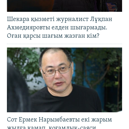
Шекара қызметі журналист Лұқпан
Ахмедияровты елден шығармады.
Оған қарсы шағым жазған кім?
Сот Ермек Нарымбаевты екі жарым
жылға қамап, қоғамдық-саяси