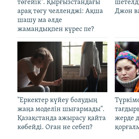
төгейік". Қырғызстандағы
шетелді
арақ төгу челленджі: Ақша
Джон ва
шашу ма әлде
жамандықпен күрес пе?
"Еркектер күйеу болудың
Түркім
жаңа моделін шығармады".
тағдыры
Қазақстанда ажырасу қайта
жерде 
көбейді. Оған не себеп?
қорғал