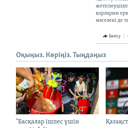
жетіспеушіліг
қорларын ерк
мәселені де т
Бөлісу
Оқыңыз. Көріңіз. Тыңдаңыз
"Басқалар ішпес үшін
Қазақс