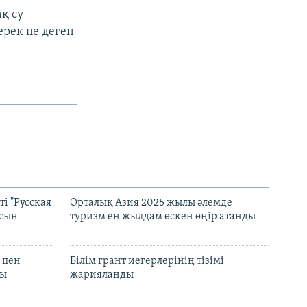
қ су
ерек пе деген
і "Русская
Орталық Азия 2025 жылы әлемде
асын
туризм ең жылдам өскен өңір атанды
 пен
Білім грант иегерлерінің тізімі
лы
жарияланды