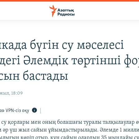
када бүгін су мәселесі
дегі Әлемдік төртінші фо
ын бастады
жыл, 18:09
VPN-сіз оқу
і су қорлары мен оның болашағы туралы талқылаулар ө
 әр үш жыл сайын ұйымдастырылады. Әлемде 1 милли
ылығын көріп отыр, күн сайын олардың 35 мыңдайы с