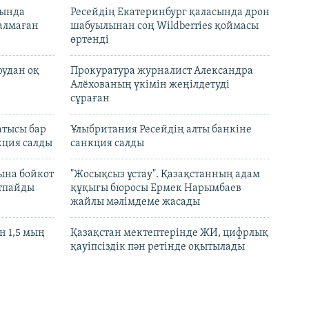
нында
Ресейдің Екатеринбург қаласында дрон
талмаған
шабуылынан соң Wildberries қоймасы
өртенді
рудан оқ
Прокуратура журналист Александра
Алёхованың үкімін жеңілдетуді
сұраған
атысы бар
Ұлыбритания Ресейдің алты банкіне
кция салды
санкция салды
ына бойкот
"Жосықсыз ұстау". Қазақстанның адам
ртпайды
құқығы бюросы Ермек Нарымбаев
жайлы мәлімдеме жасады
 1,5 мың
Қазақстан мектептерінде ЖИ, цифрлық
қауіпсіздік пән ретінде оқытылады