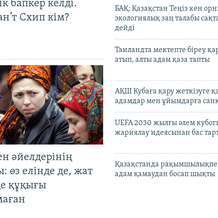
к бапкер келді.
БАҚ: Қазақстан Теңіз кен ор
н’т Схип кім?
экологиялық заң талабы сақ
дейді
Таиландта мектепте біреу қа
атып, алты адам қаза тапты
АҚШ Кубаға қару жеткізуге қ
адамдар мен ұйымдарға сан
UEFA 2030 жылғы әлем кубог
жариялау идеясынан бас та
ен әйелдерінің
Қазақстанда рақымшылықпен
: өз елінде де, жат
адам қамаудан босап шықты
де құқығы
маған