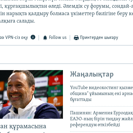
і, құрғақшылықтан өледі. Әлемдік су форумы, сондай-а
ін нарықта қалдыру болмаса үкіметтер билігіне беру к
алқыға салады.
VPN-сіз оқу
Follow us
Принтерден шығару
Жаңалықтар
YouTube видеохостинг қызмет
община" ұйымының екі арн
бұғаттады
Пашинян: Армения Еуроодақ
ЕАЭО-ның бірін таңдау жай
референдум өткізбейді
тан құрамасына