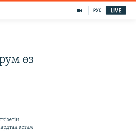
LIVE
РУС
рум өз
ткізетін
ардтан астам
у