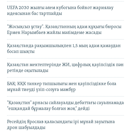
UEFA 2030 жылғы әлем кубогына бойкот жариялау
идеясынан бас тартпайды
"Жосықсыз ұстау". Қазақстанның адам құқығы бюросы
Ермек Нарымбаев жайлы мәлімдеме жасады
Қазақстанда рақымшылықпен 1,5 мың адам қамаудан
босап шықты
Қазақстан мектептерінде ЖИ, цифрлық қауіпсіздік пән
ретінде оқытылады
БАҚ: КҚК танкер тапшылығы мен қауіпсіздікке бола
мұнай тиеуді үзіп-созуға мәжбүр
"Қазақстан" арнасы сайлауалды дебаттағы сауалнамада
"ешқандай бұрмалау болған жоқ" дейді
Ресейдің Ярослав қаласындағы ірі мұнай зауытына
дрон шабуылдады