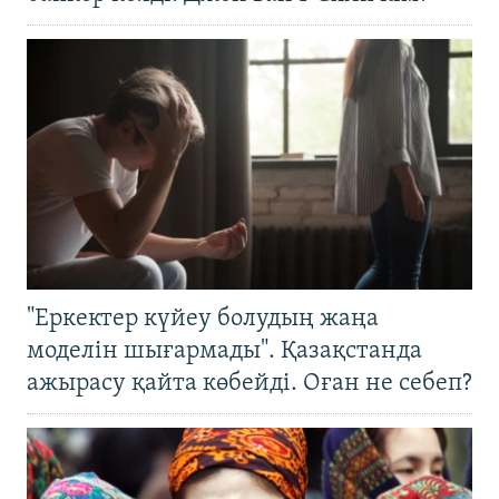
"Еркектер күйеу болудың жаңа
моделін шығармады". Қазақстанда
ажырасу қайта көбейді. Оған не себеп?