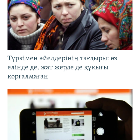
Түркімен әйелдерінің тағдыры: өз
елінде де, жат жерде де құқығы
қорғалмаған