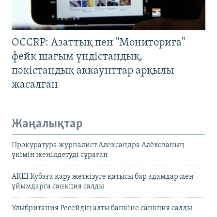
OCCRP: Азаттық пен "Мониториға"
фейк шағым үндістандық,
пәкістандық аккаунттар арқылы
жасалған
Жаңалықтар
Прокуратура журналист Александра Алёхованың
үкімін жеңілдетуді сұраған
АҚШ Кубаға қару жеткізуге қатысы бар адамдар мен
ұйымдарға санкция салды
Ұлыбритания Ресейдің алты банкіне санкция салды