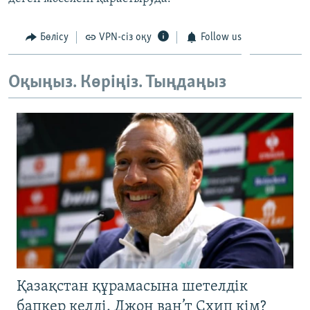
ЖАЗЫЛЫҢЫЗ
Бөлісу
VPN-сіз оқу
Follow us
Басқа тілдерде
Оқыңыз. Көріңіз. Тыңдаңыз
Қазақстан құрамасына шетелдік
бапкер келді. Джон ван’т Схип кім?