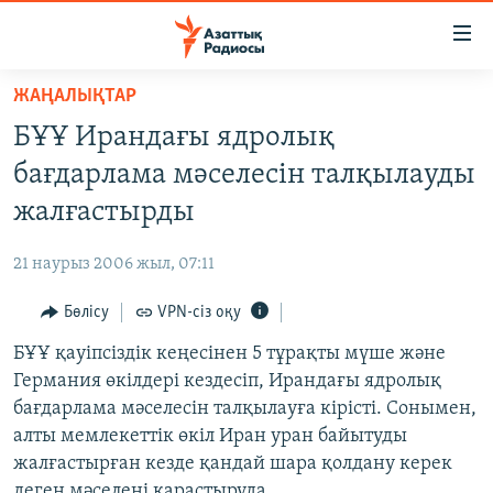
Accessibility
links
Skip
ЖАҢАЛЫҚТАР
to
ЖАҢАЛЫҚТАР
БҰҰ Ирандағы ядролық
main
САЯСАТ
content
бағдарлама мәселесін талқылауды
AZATTYQTV
Skip
жалғастырды
to
ҚАҢТАР ОҚИҒАСЫ
main
21 наурыз 2006 жыл, 07:11
АДАМ ҚҰҚЫҚТАРЫ
Navigation
Skip
Бөлісу
VPN-сіз оқу
ӘЛЕУМЕТ
to
БҰҰ қауіпсіздік кеңесінен 5 тұрақты мүше және
ӘЛЕМ
Search
Германия өкілдері кездесіп, Ирандағы ядролық
АРНАЙЫ ЖОБАЛАР
бағдарлама мәселесін талқылауға кірісті. Сонымен,
алты мемлекеттік өкіл Иран уран байытуды
Русский
жалғастырған кезде қандай шара қолдану керек
деген мәселені қарастыруда.