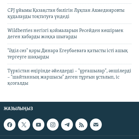
CPJ ұйымы Қазақстан билігін Лұқпан Ахмедияровты
қудалауды тоқтатуға үндеді
Wildberries негізгі қоймаларын Ресейден көшірмек
деген хабарды жоққа шығарды
"Әділ сөз" қоры Динара Егеубаеваға қатысты істі ашық
тергеуге шақырды
Түркістан өңірінде әйелдерді – "ұрғашылар", әншілерді
– "шайтанның жаршысы" деген тұрғын ұсталып, іс
қозғалды
ЖАЗЫЛЫҢЫЗ