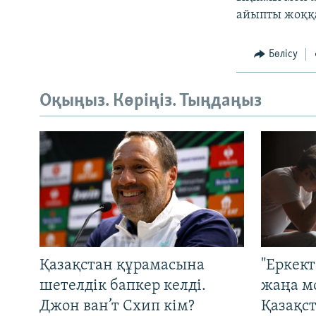
айыпты жоққ
Бөлісу
Оқыңыз. Көріңіз. Тыңдаңыз
Қазақстан құрамасына
"Еркек
шетелдік бапкер келді.
жаңа м
Джон ван’т Схип кім?
Қазақс