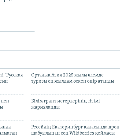
і "Русская
Орталық Азия 2025 жылы әлемде
асын
туризм ең жылдам өскен өңір атанды
 пен
Білім грант иегерлерінің тізімі
лы
жарияланды
нында
Ресейдің Екатеринбург қаласында дрон
талмаған
шабуылынан соң Wildberries қоймасы