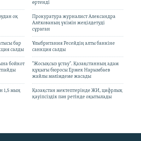
өртенді
рудан оқ
Прокуратура журналист Александра
Алёхованың үкімін жеңілдетуді
сұраған
атысы бар
Ұлыбритания Ресейдің алты банкіне
кция салды
санкция салды
ына бойкот
"Жосықсыз ұстау". Қазақстанның адам
ртпайды
құқығы бюросы Ермек Нарымбаев
жайлы мәлімдеме жасады
 1,5 мың
Қазақстан мектептерінде ЖИ, цифрлық
қауіпсіздік пән ретінде оқытылады