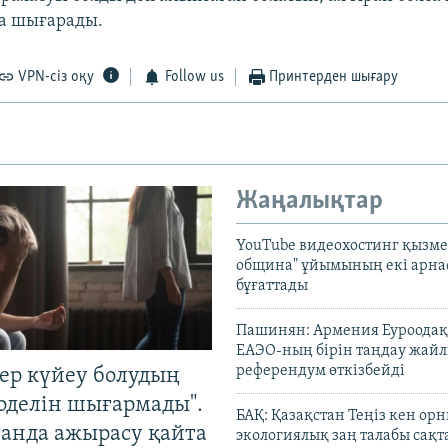
а шығарады.
VPN-сіз оқу
Follow us
Принтерден шығару
Жаңалықтар
YouTube видеохостинг қызмет
община" ұйымының екі арн
бұғаттады
Пашинян: Армения Еуроодақ
ЕАЭО-ның бірін таңдау жай
референдум өткізбейді
тер күйеу болудың
оделін шығармады".
БАҚ: Қазақстан Теңіз кен ор
танда ажырасу қайта
экологиялық заң талабы сақ