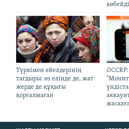
көбейді
Түркімен әйелдерінің
OCCRP:
тағдыры: өз елінде де, жат
"Монит
жерде де құқығы
үндіст
қорғалмаған
аккаун
жасалғ