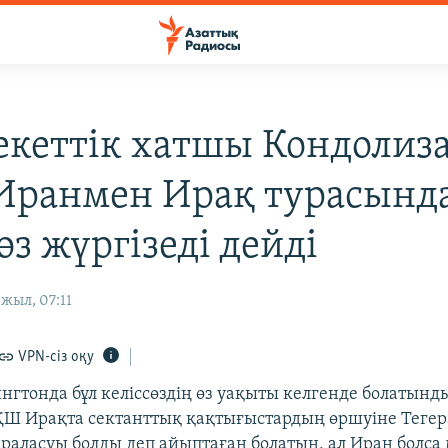
кеттік хатшы Кондолиза
ранмен Ирақ турасынд
өз жүргізеді дейді
жыл, 07:11
VPN-сіз оқу
нгтонда бұл келіссөздің өз уақыты келгенде болатынд
ҚШ Ирақта сектанттық қақтығыстардың өршуіне Теге
раласуы болды деп айыптаған болатын, ал Иран болса