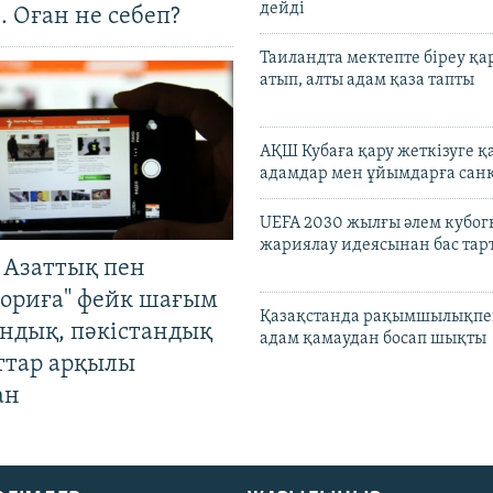
дейді
. Оған не себеп?
Таиландта мектепте біреу қа
атып, алты адам қаза тапты
АҚШ Кубаға қару жеткізуге қ
адамдар мен ұйымдарға сан
UEFA 2030 жылғы әлем кубог
жариялау идеясынан бас та
 Азаттық пен
ориға" фейк шағым
Қазақстанда рақымшылықпен
андық, пәкістандық
адам қамаудан босап шықты
ттар арқылы
ан