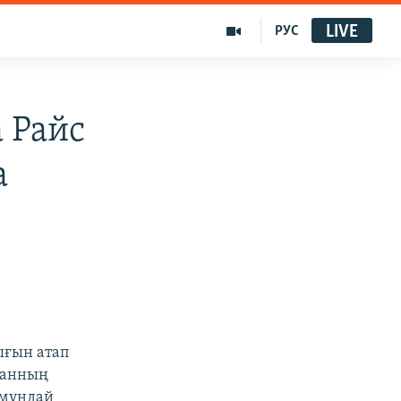
LIVE
РУС
 Райс
а
ығын атап
ранның
 мұндай