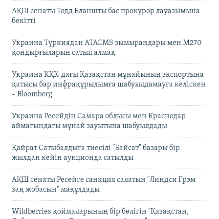
АҚШ сенаты Тодд Бланшты бас прокурор лауазымына
бекітті
Украина Түркиядан ATACMS зымырандары мен M270
қондырғыларын сатып алмақ
Украина КҚК-дағы Қазақстан мұнайының экспортына
қатысы бар инфрақұрылымға шабуылдамауға келіскен
– Bloomberg
Украина Ресейдің Самара облысы мен Краснодар
аймағындағы мұнай зауытына шабуылдады
Қайрат Сатыбалдыға тиесілі "Байсат" базары бір
жылдан кейін аукционда сатылды
АҚШ сенаты Ресейге санкция салатын "Линдси Грэм
заң жобасын" мақұлдады
Wildberries қоймаларының бір бөлігін "Қазақстан,