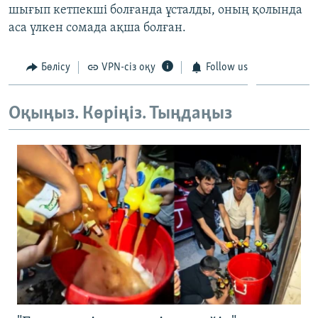
шығып кетпекші болғанда ұсталды, оның қолында
ЖАЗЫЛЫҢЫЗ
аса үлкен сомада ақша болған.
Бөлісу
VPN-сіз оқу
Follow us
Басқа тілдерде
Оқыңыз. Көріңіз. Тыңдаңыз