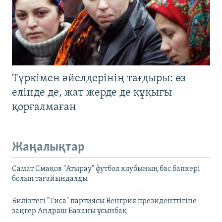
Түркімен әйелдерінің тағдыры: өз
елінде де, жат жерде де құқығы
қорғалмаған
Жаңалықтар
Самат Смақов "Атырау" футбол клубының бас бапкері
болып тағайындалды
Биліктегі "Тиса" партиясы Венгрия президенттігіне
заңгер Андраш Баканы ұсынбақ