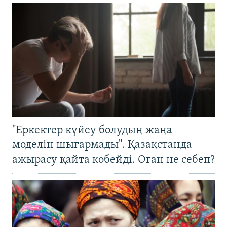
"Еркектер күйеу болудың жаңа
моделін шығармады". Қазақстанда
ажырасу қайта көбейді. Оған не себеп?