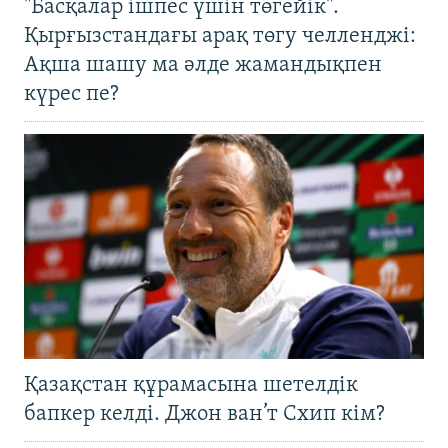
"Басқалар ішпес үшін төгейік".
Қырғызстандағы арақ төгу челленджі:
Ақша шашу ма әлде жамандықпен
күрес пе?
Қазақстан құрамасына шетелдік
бапкер келді. Джон ван’т Схип кім?