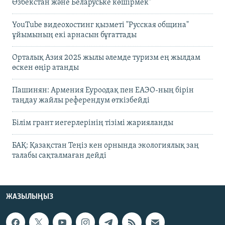
Өзбекстан және Беларуське көшірмек"
YouTube видеохостинг қызметі "Русская община"
ұйымының екі арнасын бұғаттады
Орталық Азия 2025 жылы әлемде туризм ең жылдам
өскен өңір атанды
Пашинян: Армения Еуроодақ пен ЕАЭО-ның бірін
таңдау жайлы референдум өткізбейді
Білім грант иегерлерінің тізімі жарияланды
БАҚ: Қазақстан Теңіз кен орнында экологиялық заң
талабы сақталмаған дейді
ЖАЗЫЛЫҢЫЗ