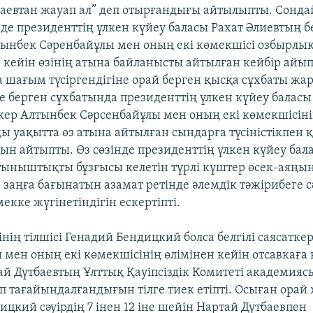
баевтан жауап ал” деп отырғандығы айтылыпты. Сонда
де президенттің үлкен күйеу баласы Рахат Әлиевтың бе
тынбек Сәренбайұлы мен оның екі көмекшісі озбырлы
н кейін өзінің атына байланысты айтылған кейбір айы
а шағым түсіргендігіне орай берген қысқа сұхбаты ж
не берген сұхбатында президенттің үлкен күйеу баласы
аткер Алтынбек Сәрсенбайұлы мен оның екі көмекшісіні
ы уақытта өз атына айтылған сындарға түсіністікпен 
н айтыпты. Өз сөзінде президенттің үлкен күйеу бал
 тыныштықты бұзғысы келетін түрлі күштер өсек-аяңы
, заңға бағынатын азамат ретінде әлемдік тәжірибеге 
кке жүгінетіндігін ескертіпті.
інің тілшісі Генадий Бендицкий болса белгілі саясатк
 мен оның екі көмекшісінің өлімінен кейін отсавкаға
ай Дүтбаевтың Ұлттық Қауіпсіздік Комитеті академия
п тағайындалғандығын тілге тиек етіпті. Осыған орай
цкий сәуірдің 7 інен 12 іне шейін Нартай Дүтбаевпен