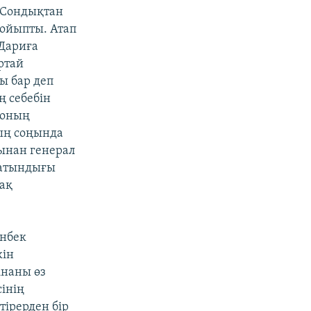
 Сондықтан
қойыпты. Атап
Дариға
ртай
ы бар деп
 себебін
 оның
ың соңында
тынан генерал
латындығы
рақ
ынбек
кін
інаны өз
інің
ірерден бір