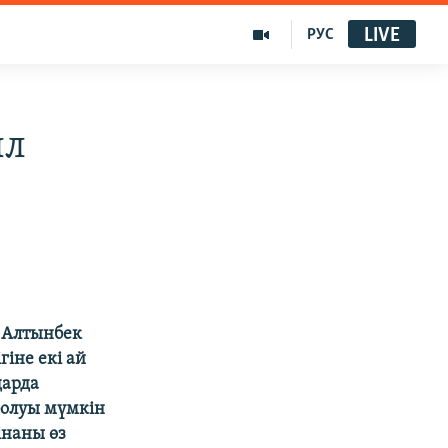
LIVE
РУС
ыл
р Алтынбек
іне екі ай
дарда
болуы мүмкін
інаны өз