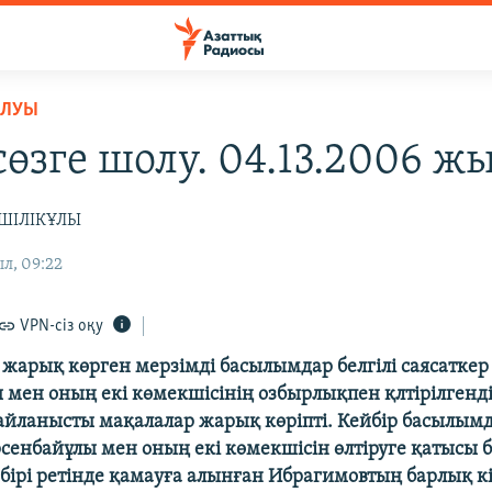
ОЛУЫ
сөзге шолу. 04.13.2006 ж
ҢШІЛІКҰЛЫ
ыл, 09:22
VPN-сіз оқу
і жарық көрген мерзімді басылымдар белгілі саясатке
 мен оның екі көмекшісінің озбырлықпен қлтірілгендіг
байланысты мақалалар жарық көріпті. Кейбір басылым
сенбайұлы мен оның екі көмекшісін өлтіруге қатысы 
ң бірі ретінде қамауға алынған Ибрагимовтың барлық к