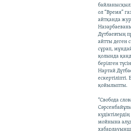
байланысқылы
ол “Время” г
айтқанда жур
Назарбаеваны
Дүтбаевтың п
айтты деген
сұрап, мұнда
қолында қанд
берілген түсі
Нартай Дүтба
ескертіліпті.
қойылыпты.
“Свобода сло
Сәрсенбайұлы
күдіктілерді
мойнына алуд
хабарлауынша