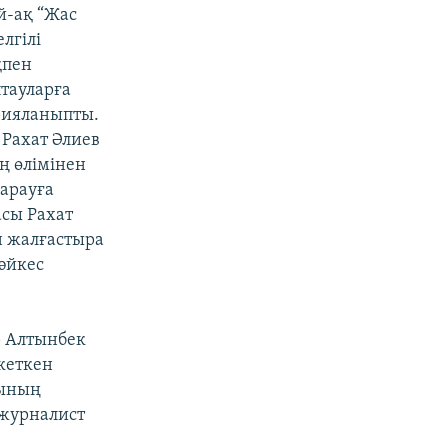
й-ақ “Жас
лгілі
қпен
птауларға
арияланыпты.
 Рахат Әлиев
ң өлімінен
қарауға
асы Рахат
н жалғастыра
сәйкес
ер Алтынбек
 кеткен
сының
 журналист