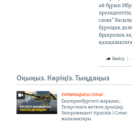
ай бұрын Ибр
президенттің 
слова” басыл
Еуроодақ дел
Бұқаралық ақ
қашқалақтағ
Бөлісу
Оқыңыз. Көріңіз. Тыңдаңыз
УКРАИНАДАҒЫ СОҒЫС
Екатеринбургтегі жарылыс,
Татарстанға жеткен дрондар,
Запорожьедегі тіршілік | Cоғыс
жаңалықтары