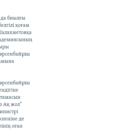
нда биылғы
елгілі қоғам
 Шалахметовқа
академиясының
уыры
Сәрсенбайұлы
дамына
Сәрсенбайұлы
ендігіне
птамасын
з Ақ жол”
министрі
кпеніне де
рінің оған