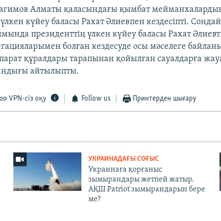
агимов Алматы қаласындағы қымбат мейманхалардың
үлкен күйеу баласы Рахат Әлиевпен кездесіпті. Сондай
ымында президенттің үлкен күйеу баласы Рахат Әлиевты
егацияларымен болған кездесуде осы мәселеге байлан
парат құралдары тарапынан қойылған сауалдарға жау
андығы айтылыпты.
VPN-сіз оқу
Follow us
Принтерден шығару
УКРАИНАДАҒЫ СОҒЫС
Украинаға қорғаныс
зымырандары жетпей жатыр.
АҚШ Patriot зымырандарын бере
ме?