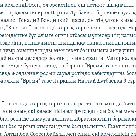
 келгендігімен, ол әрекетінен еш нәтиже шықпапты.
азеті арқылы генерал Нартай Дүтбаевқа бірнеше сауал 
налист Генадий Бендицкий президенттің үлкен қызы 
ң “Караван” газетінде жарық көрген мақаласында На
резидентке бұл өлімге оның отбасы мүшелерінің қатыс
 сөздерінің қаншалықты шындыққа жанасатындығының
й ауыр айыптауларды Мемлекет басшысына айту үшін
ай нақты дәлелдер болғандығын сұрапты. Материалд
ніктемеде бұл сұрақтардың бәрінің “Время” газетінің а
евқа жолданған ресми сауал ретінде қабылдауына бо
 Барлығы “Время” газеті арқылы Нартай Дүтбаевқа 9 сұ
ва” газетінде жарық көрген ақпараттар ағымында Алт
 мен оның екі көмекшісін өлтіруге қатысы болуы мүм
ң бірі ретінде қамауға алынған Ибрагимовтың барлық к
ан бас тартып отырғандығы баяндалыпты. Газет тілшіс
 Алтынбек Сәрсенбайұлы мен оның екі көмекшісін өлт