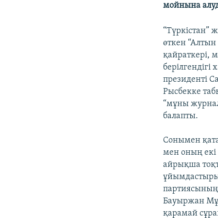
мойнына алуд
“Түркістан” 
өткен “Алтын
қайраткері, 
берілгендігі
президенті С
Рысбекке таб
“мұны журнал
балапты.
Сонымен қата
мен оның екі 
айрықша тоқт
ұйымдастырып
партиясының 
Бауыржан Мұх
қарамай сұрақ