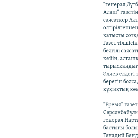
“генерал Дүт
Алаш” газетін
саясаткер Ал
өлтірілгенне
қатысты сотқ
Газет тілшісі
белгілі саяс
кейін, алғашқ
тырысқандығы
Әлиев елдегі
беретін болса
құқықтық көме
“Время” газет
Сәрсенбайұлы
генерал Нарт
бастығы болы
Генадий Бенди