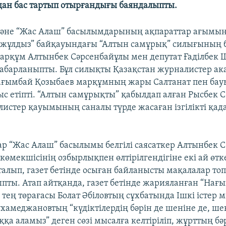
ан бас тартып отырғандығы баяндалыпты.
және “Жас Алаш” басылымдарының ақпараттар ағымы
 жұлдыз” байқауындағы “Алтын самұрық” силығының б
марқұм Алтынбек Сәрсенбайұлы мен депутат Ғаділбек
 хабарланыпты. Бұл силықты Қазақстан журналистер 
ағымбай Қозыбаев марқұмның жары Салтанат пен ба
ыс етіпті. “Алтын самұрықты” қабылдап алған Рысбек 
истер қауымының саналы түрде жасаған ізгілікті қа
р “Жас Алаш” басылымы белгілі саясаткер Алтынбек 
көмекшісінің озбырлықпен өлтірілгендігіне екі ай өтк
алып, газет бетінде осыған байланысты мақалалар то
ты. Атап айтқанда, газет бетінде жарияланған “Нағы
тең төрағасы Болат Әбіловтың сұхбатында Ішкі істер 
амеджановтың “күдіктілердің бәрін де шеніне де, ше
қа аламыз” деген сөзі мысалға келтіріліп, жұрттың бә