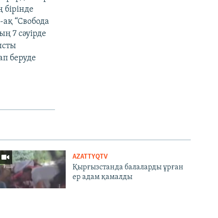
 бірінде
-ақ “Свобода
ң 7 сәуірде
ысты
ап беруде
AZATTYQTV
Қырғызстанда балаларды ұрған
ер адам қамалды