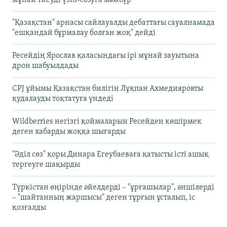
мұнай тиеуді үзіп-созуға мәжбүр
"Қазақстан" арнасы сайлауалды дебаттағы сауалнамада
"ешқандай бұрмалау болған жоқ" дейді
Ресейдің Ярослав қаласындағы ірі мұнай зауытына
дрон шабуылдады
CPJ ұйымы Қазақстан билігін Лұқпан Ахмедияровты
қудалауды тоқтатуға үндеді
Wildberries негізгі қоймаларын Ресейден көшірмек
деген хабарды жоққа шығарды
"Әділ сөз" қоры Динара Егеубаеваға қатысты істі ашық
тергеуге шақырды
Түркістан өңірінде әйелдерді – "ұрғашылар", әншілерді
– "шайтанның жаршысы" деген тұрғын ұсталып, іс
қозғалды