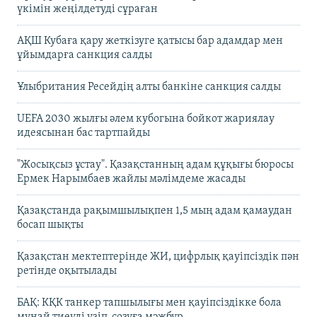
үкімін жеңілдетуді сұраған
АҚШ Кубаға қару жеткізуге қатысы бар адамдар мен
ұйымдарға санкция салды
Ұлыбритания Ресейдің алты банкіне санкция салды
UEFA 2030 жылғы әлем кубогына бойкот жариялау
идеясынан бас тартпайды
"Жосықсыз ұстау". Қазақстанның адам құқығы бюросы
Ермек Нарымбаев жайлы мәлімдеме жасады
Қазақстанда рақымшылықпен 1,5 мың адам қамаудан
босап шықты
Қазақстан мектептерінде ЖИ, цифрлық қауіпсіздік пән
ретінде оқытылады
БАҚ: КҚК танкер тапшылығы мен қауіпсіздікке бола