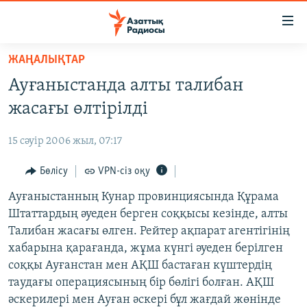
Accessibility
links
Skip
ЖАҢАЛЫҚТАР
to
ЖАҢАЛЫҚТАР
Ауғаныстанда алты талибан
main
САЯСАТ
content
жасағы өлтірілді
AZATTYQTV
Skip
to
15 сәуір 2006 жыл, 07:17
ҚАҢТАР ОҚИҒАСЫ
main
АДАМ ҚҰҚЫҚТАРЫ
Бөлісу
VPN-сіз оқу
Navigation
Skip
ӘЛЕУМЕТ
Ауғаныстанның Кунар провинциясында Құрама
to
Штаттардың әуеден берген соққысы кезінде, алты
ӘЛЕМ
Search
Талибан жасағы өлген. Рейтер ақпарат агентігінің
АРНАЙЫ ЖОБАЛАР
хабарына қарағанда, жұма күнгі әуеден берілген
соққы Ауғанстан мен АҚШ бастаған күштердің
Русский
таудағы операциясының бір бөлігі болған. АҚШ
әскерилері мен Ауған әскері бұл жағдай жөнінде