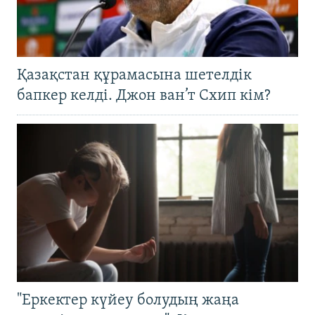
Қазақстан құрамасына шетелдік
бапкер келді. Джон ван’т Схип кім?
"Еркектер күйеу болудың жаңа