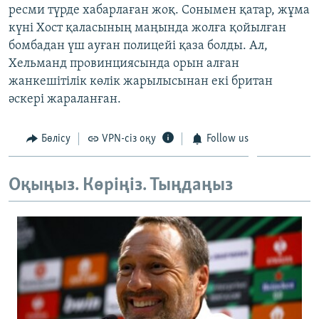
ресми түрде хабарлаған жоқ. Сонымен қатар, жұма
ЖАЗЫЛЫҢЫЗ
күні Хост қаласының маңында жолға қойылған
бомбадан үш ауған полицейі қаза болды. Ал,
Хельманд провинциясында орын алған
Басқа тілдерде
жанкешітілік көлік жарылысынан екі британ
әскері жараланған.
Бөлісу
VPN-сіз оқу
Follow us
Оқыңыз. Көріңіз. Тыңдаңыз