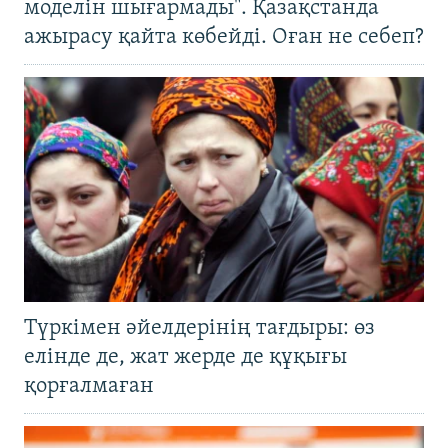
моделін шығармады". Қазақстанда
ажырасу қайта көбейді. Оған не себеп?
Түркімен әйелдерінің тағдыры: өз
елінде де, жат жерде де құқығы
қорғалмаған