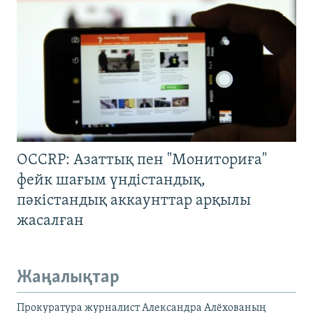
OCCRP: Азаттық пен "Мониториға"
фейк шағым үндістандық,
пәкістандық аккаунттар арқылы
жасалған
Жаңалықтар
Прокуратура журналист Александра Алёхованың