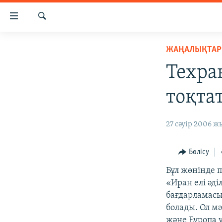
Accessibility
links
İздеу
Skip
ЖАҢАЛЫҚТАР
ЖАҢАЛЫҚТАР
to
САЯСАТ
main
Техра
content
AZATTYQTV
Skip
тоқта
ҚАҢТАР ОҚИҒАСЫ
to
main
АДАМ ҚҰҚЫҚТАРЫ
27 сәуір 2006 жы
Navigation
ӘЛЕУМЕТ
Skip
to
ӘЛЕМ
Бөлісу
Search
АРНАЙЫ ЖОБАЛАР
Бұл жөнінде 
«Иран елі әді
бағдарламасы
болады. Ол м
және Еуропа 