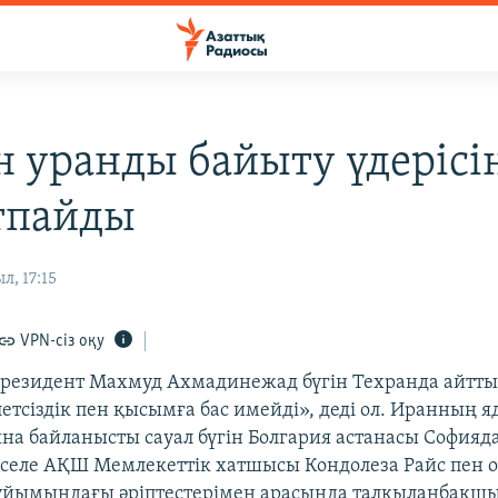
н уранды байыту үдерісі
тпайды
л, 17:15
VPN-сіз оқу
президент Махмуд Ахмадинежад бүгін Техранда айтты
летсіздік пен қысымға бас имейді», деді ол. Иранның 
на байланысты сауал бүгін Болгария астанасы Софияд
әселе АҚШ Мемлекеттік хатшысы Кондолеза Райс пен
ұйымындағы әріптестерімен арасында талқыланбақшы