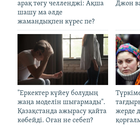
арақ төгу челленджі: Ақша
Джон ва
шашу ма әлде
жамандықпен күрес пе?
"Еркектер күйеу болудың
Түркім
жаңа моделін шығармады".
тағдыры
Қазақстанда ажырасу қайта
жерде 
көбейді. Оған не себеп?
қорғал