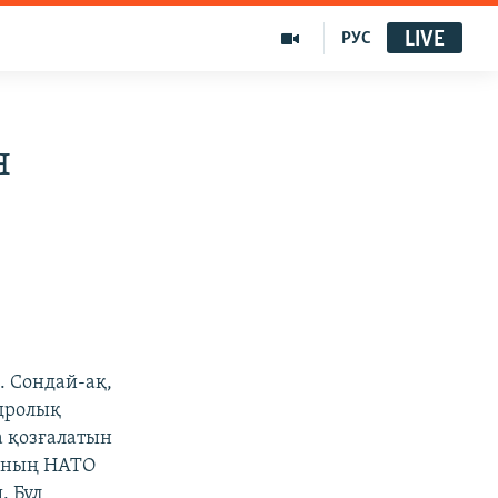
LIVE
РУС
н
. Сондай-ақ,
ядролық
а қозғалатын
 оның НАТО
. Бұл