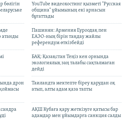
р бөлігін
YouTube видеохостинг қызметі "Русская
Беларуське
община" ұйымының екі арнасын
бұғаттады
емде
Пашинян: Армения Еуроодақ пен
р атанды
ЕАЭО-ның бірін таңдау жайлы
референдум өткізбейді
мі
БАҚ: Қазақстан Теңіз кен орнында
экологиялық заң талабы сақталмаған
дейді
сында дрон
Таиландта мектепте біреу қарудан оқ
 қоймасы
атып, алты адам қаза тапты
ксандра
АҚШ Кубаға қару жеткізуге қатысы бар
уді
адамдар мен ұйымдарға санкция салды