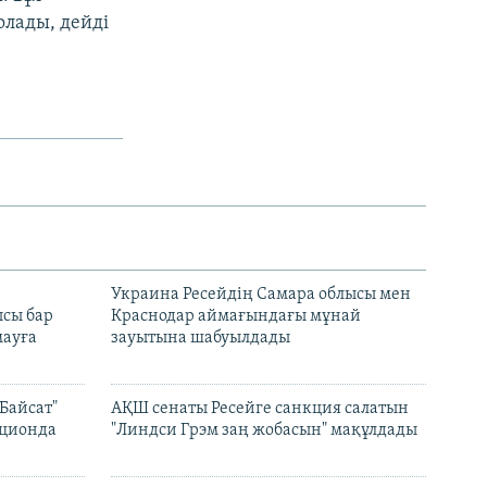
олады, дейді
н
Украина Ресейдің Самара облысы мен
сы бар
Краснодар аймағындағы мұнай
ауға
зауытына шабуылдады
Байсат"
АҚШ сенаты Ресейге санкция салатын
кционда
"Линдси Грэм заң жобасын" мақұлдады