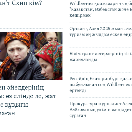
н’т Схип кім?
Wildberries қоймаларының бі
"Қазақстан, Өзбекстан және 
көшірмек"
Орталық Азия 2025 жылы әл
туризм ең жылдам өскен өңі
Білім грант иегерлерінің тізі
жарияланды
Ресейдің Екатеринбург қала
шабуылынан соң Wildberries
ен әйелдерінің
өртенді
: өз елінде де, жат
де құқығы
Прокуратура журналист Але
Алёхованың үкімін жеңілдет
маған
сұраған