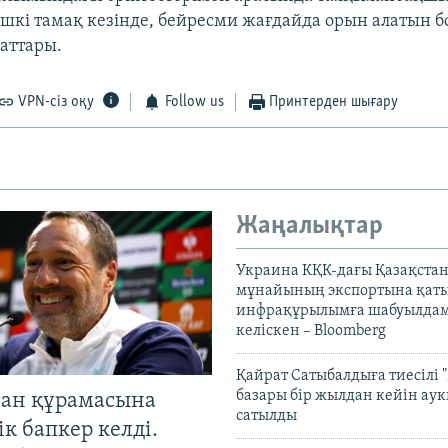
ешкі тамақ кезінде, бейресми жағдайда орын алатын б
аттары.
VPN-сіз оқу
Follow us
Принтерден шығару
Жаңалықтар
Украина КҚК-дағы Қазақста
мұнайының экспортына қаты
инфрақұрылымға шабуылдам
келіскен – Bloomberg
Қайрат Сатыбалдыға тиесілі "
базары бір жылдан кейін ау
тан құрамасына
сатылды
к бапкер келді.