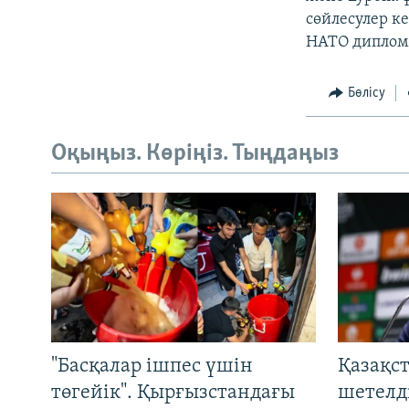
сөйлесулер к
НАТО диплом
Бөлісу
Оқыңыз. Көріңіз. Тыңдаңыз
"Басқалар ішпес үшін
Қазақс
төгейік". Қырғызстандағы
шетелді