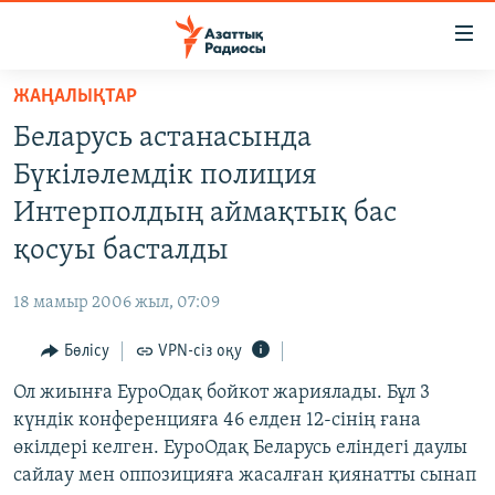
Accessibility
links
Skip
ЖАҢАЛЫҚТАР
to
ЖАҢАЛЫҚТАР
Беларусь астанасында
main
САЯСАТ
content
Бүкіләлемдік полиция
AZATTYQTV
Skip
Интерполдың аймақтық бас
to
ҚАҢТАР ОҚИҒАСЫ
қосуы басталды
main
АДАМ ҚҰҚЫҚТАРЫ
Navigation
18 мамыр 2006 жыл, 07:09
Skip
ӘЛЕУМЕТ
to
Бөлісу
VPN-сіз оқу
ӘЛЕМ
Search
Ол жиынға ЕуроОдақ бойкот жариялады. Бұл 3
АРНАЙЫ ЖОБАЛАР
күндік конференцияға 46 елден 12-сінің ғана
өкілдері келген. ЕуроОдақ Беларусь еліндегі даулы
Русский
сайлау мен оппозицияға жасалған қиянатты сынап