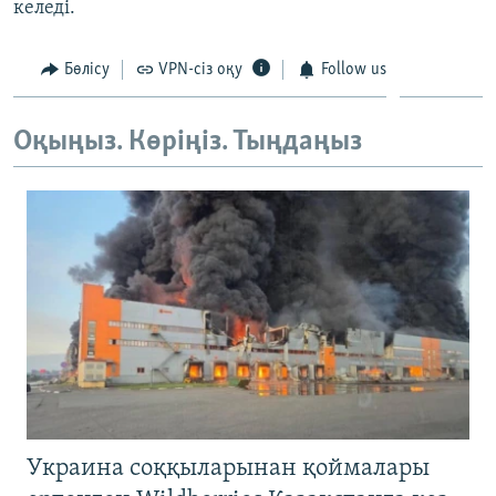
келеді.
ЖАЗЫЛЫҢЫЗ
Бөлісу
VPN-сіз оқу
Follow us
Басқа тілдерде
Оқыңыз. Көріңіз. Тыңдаңыз
Украина соққыларынан қоймалары