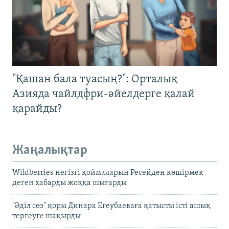
"Қашан бала туасың?": Орталық
Азияда чайлдфри-әйелдерге қалай
қарайды?
Жаңалықтар
Wildberries негізгі қоймаларын Ресейден көшірмек
деген хабарды жоққа шығарды
"Әділ сөз" қоры Динара Егеубаеваға қатысты істі ашық
тергеуге шақырды