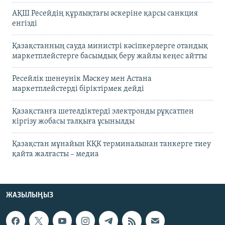
АҚШ Ресейдің құрлықтағы әскеріне қарсы санкция
енгізді
Қазақстанның сауда министрі кәсіпкерлерге отандық
маркетплейстерге басымдық беру жайлы кеңес айтты
Ресейлік шенеунік Мәскеу мен Астана
маркетплейстерді біріктірмек дейді
Қазақстанға шетелдіктерді электронды рұқсатпен
кіргізу жобасы талқыға ұсынылды
Қазақстан мұнайын КҚК терминалынан танкерге тиеу
қайта жалғасты – медиа
ЖАЗЫЛЫҢЫЗ