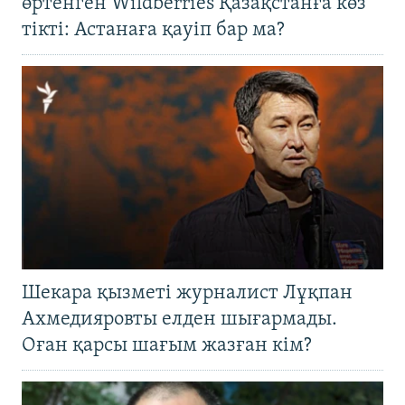
өртенген Wildberries Қазақстанға көз
тікті: Астанаға қауіп бар ма?
Шекара қызметі журналист Лұқпан
Ахмедияровты елден шығармады.
Оған қарсы шағым жазған кім?