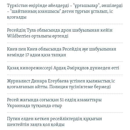
Түркістан өңірінде әйелдерді – "ұрғашылар", әншілерді
– "шайтанның азаншысы" деген тұрғын ұсталып, іс
қозғалды
Ресейдің Тула облысында дрон шабуылынан кейін
Wildberries орталығы өртенді
Киев пен Киев облысында Ресейдің әуе шабуылынан
кемінде 17 адам қаза тапқан
Қазақ кинорежиссері Ардақ Әмірқұлов дүниеден өтті
Журналист Динара Егеубаева үстінен қылмыстық іс
қозғалғанын айтты. Полиция түсініктеме бермеді
Ресей жағында соғысқан 51 елдің азаматтары
Украинада тұтқында отыр
Путин елден кеткен ресейліктердің құқығын
шектейтін заңға қол қойды