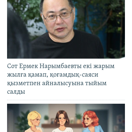
Сот Ермек Нарымбаевты екі жарым
жылға қамап, қоғамдық-саяси
қызметпен айналысуына тыйым
салды