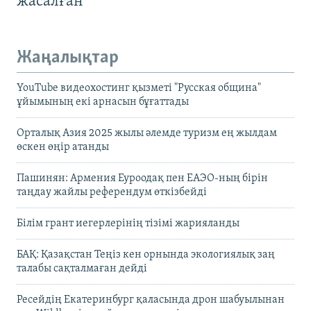
жасалған
Жаңалықтар
YouTube видеохостинг қызметі "Русская община"
ұйымының екі арнасын бұғаттады
Орталық Азия 2025 жылы әлемде туризм ең жылдам
өскен өңір атанды
Пашинян: Армения Еуроодақ пен ЕАЭО-ның бірін
таңдау жайлы референдум өткізбейді
Білім грант иегерлерінің тізімі жарияланды
БАҚ: Қазақстан Теңіз кен орнында экологиялық заң
талабы сақталмаған дейді
Ресейдің Екатеринбург қаласында дрон шабуылынан