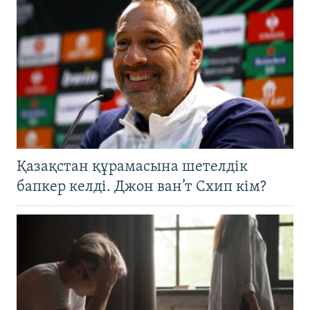
Қазақстан құрамасына шетелдік
бапкер келді. Джон ван’т Схип кім?