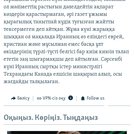
ЖАЗЫЛЫҢЫЗ
ол мәліметтің растығын дәлелдейтін ақпарат
көздерін қарастырмаған, әрі газет ұжымы
қырағылық танытпай күдік туғызған жайтты
тексермеген деп айтқан. Жұма күні жарыққа
Басқа тілдерде
шыққан ол мақалада Иранның өз еліндегі еврей,
христиан және мұсылман емес басқа ұлт
өкілдерінің түрлі-түсті белгісі бар киім киюін талап
ететін заң шығармақшы деп айтылған. Сәрсенбі
күні Иранның сыртқы істер министрлігі
Техрандағы Канада елшісін шақырып алып, осы
жағдайды талқылаған.
Бөлісу
VPN-сіз оқу
Follow us
Оқыңыз. Көріңіз. Тыңдаңыз