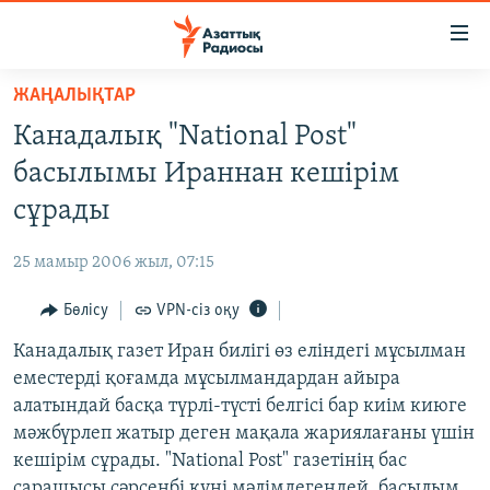
Accessibility
links
Skip
ЖАҢАЛЫҚТАР
to
ЖАҢАЛЫҚТАР
Канадалық "National Post"
main
САЯСАТ
content
басылымы Ираннан кешірім
AZATTYQTV
Skip
сұрады
to
ҚАҢТАР ОҚИҒАСЫ
main
25 мамыр 2006 жыл, 07:15
АДАМ ҚҰҚЫҚТАРЫ
Navigation
Skip
Бөлісу
VPN-сіз оқу
ӘЛЕУМЕТ
to
Канадалық газет Иран билігі өз еліндегі мұсылман
ӘЛЕМ
Search
еместерді қоғамда мұсылмандардан айыра
АРНАЙЫ ЖОБАЛАР
алатындай басқа түрлі-түсті белгісі бар киім киюге
мәжбүрлеп жатыр деген мақала жариялағаны үшін
Русский
кешірім сұрады. "National Post" газетінің бас
сарашысы сәрсенбі күні мәлімдегендей, басылым