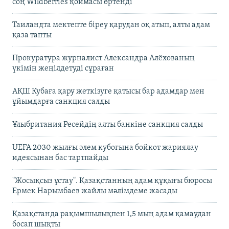
соң Wildberries қоймасы өртенді
Таиландта мектепте біреу қарудан оқ атып, алты адам
қаза тапты
Прокуратура журналист Александра Алёхованың
үкімін жеңілдетуді сұраған
АҚШ Кубаға қару жеткізуге қатысы бар адамдар мен
ұйымдарға санкция салды
Ұлыбритания Ресейдің алты банкіне санкция салды
UEFA 2030 жылғы әлем кубогына бойкот жариялау
идеясынан бас тартпайды
"Жосықсыз ұстау". Қазақстанның адам құқығы бюросы
Ермек Нарымбаев жайлы мәлімдеме жасады
Қазақстанда рақымшылықпен 1,5 мың адам қамаудан
босап шықты