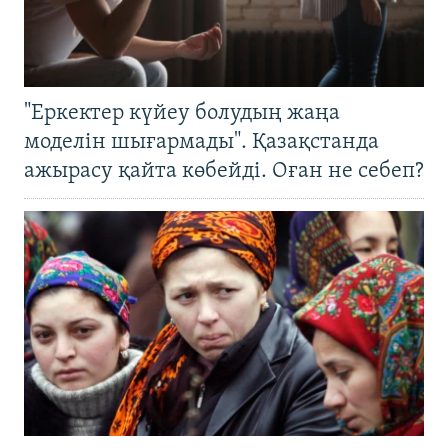
"Еркектер күйеу болудың жаңа
моделін шығармады". Қазақстанда
ажырасу қайта көбейді. Оған не себеп?