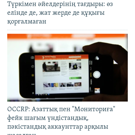
Түркімен әйелдерінің тағдыры: өз
елінде де, жат жерде де құқығы
қорғалмаған
OCCRP: Азаттық пен "Мониториға"
фейк шағым үндістандық,
пәкістандық аккаунттар арқылы