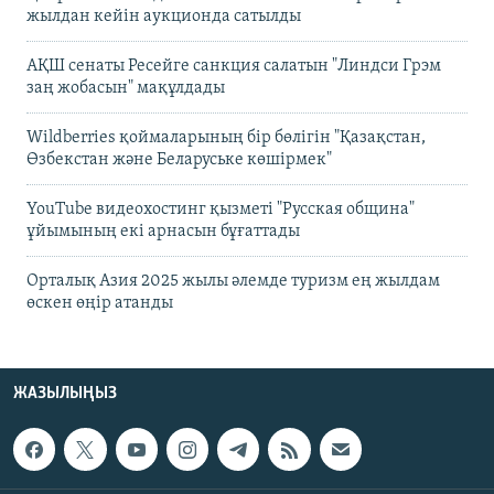
жылдан кейін аукционда сатылды
АҚШ сенаты Ресейге санкция салатын "Линдси Грэм
заң жобасын" мақұлдады
Wildberries қоймаларының бір бөлігін "Қазақстан,
Өзбекстан және Беларуське көшірмек"
YouTube видеохостинг қызметі "Русская община"
ұйымының екі арнасын бұғаттады
Орталық Азия 2025 жылы әлемде туризм ең жылдам
өскен өңір атанды
ЖАЗЫЛЫҢЫЗ