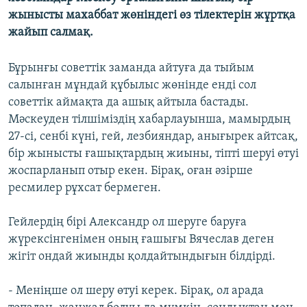
ЖАЗЫЛЫҢЫЗ
жынысты махаббат жөніндегі өз тілектерін жұртқа
жайып салмақ.
Бұрынғы советтік заманда айтуға да тыйым
Басқа тілдерде
салынған мұндай құбылыс жөнінде енді сол
советтік аймақта да ашық айтыла бастады.
Мәскеуден тілшіміздің хабарлауынша, мамырдың
27-сі, сенбі күні, гей, лезбияндар, анығырек айтсақ,
бір жынысты ғашықтардың жиыны, тіпті шеруі өтуі
жоспарланып отыр екен. Бірақ, оған әзірше
ресмилер рұхсат бермеген.
Гейлердің бірі Александр ол шеруге баруға
жүрексінгенімен оның ғашығы Вячеслав деген
жігіт ондай жиынды қолдайтындығын білдірді.
- Меніңше ол шеру өтуі керек. Бірақ, ол арада