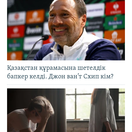
Қазақстан құрамасына шетелдік
бапкер келді. Джон ван’т Схип кім?