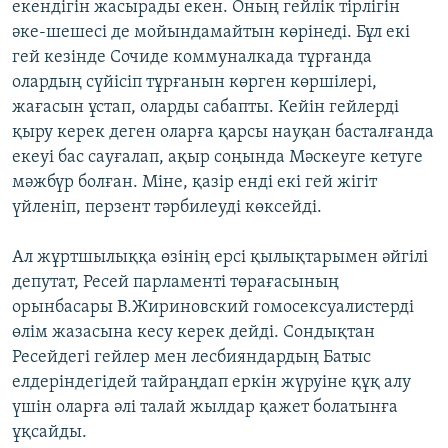
екендігін жасырады екен. Оның гейлік тірлігін
әке-шешесі де мойындамайтын көрінеді. Бұл екі
гей кезінде Сочиде коммуналкада тұрғанда
олардың сүйісіп тұрғанын көрген көршілері,
жағасын ұстап, оларды сабапты. Кейін гейлерді
қыру керек деген оларға қарсы науқан басталғанда
екеуі бас сауғалап, ақыр соңында Мәскеуге кетуге
мәжбүр болған. Міне, қазір енді екі гей жігіт
үйленіп, перзент тәрбилеуді көксейді.
Ал жұртшылыққа өзінің ерсі қылықтарымен әйгілі
депутат, Ресей парламенті төрағасының
орынбасары В.Жириновский гомосексуалистерді
өлім жазасына кесу керек дейді. Сондықтан
Ресейдегі гейлер мен лесбияндардың Батыс
елдеріндегідей тайраңдап еркін жүруіне құқ алу
үшін оларға әлі талай жылдар қажет болатынға
ұқсайды.