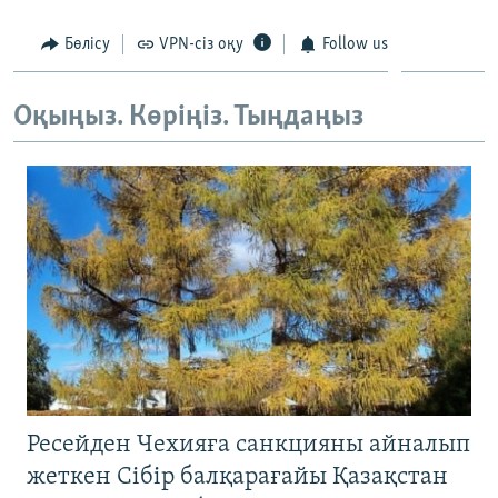
Бөлісу
VPN-сіз оқу
Follow us
Оқыңыз. Көріңіз. Тыңдаңыз
Ресейден Чехияға санкцияны айналып
жеткен Сібір балқарағайы Қазақстан