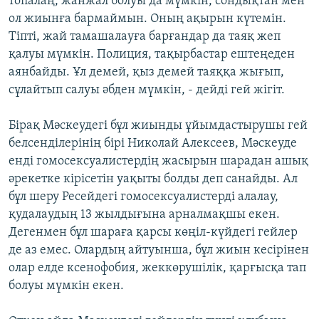
топалаң, жанжал болуы да мүмкін, сондықтан мен
ол жиынға бармаймын. Оның ақырын күтемін.
Тіпті, жай тамашалауға барғандар да таяқ жеп
қалуы мүмкін. Полиция, тақырбастар ештеңеден
аянбайды. Ұл демей, қыз демей таяққа жығып,
сұлайтып салуы әбден мүмкін, - дейді гей жігіт.
Бірақ Мәскеудегі бұл жиынды ұйымдастырушы гей
белсенділерінің бірі Николай Алексеев, Мәскеуде
енді гомосексуалистердің жасырын шарадан ашық
әрекетке кірісетін уақыты болды деп санайды. Ал
бұл шеру Ресейдегі гомосексуалистерді алалау,
қудалаудың 13 жылдығына арналмақшы екен.
Дегенмен бұл шараға қарсы көңіл-күйдегі гейлер
де аз емес. Олардың айтуынша, бұл жиын кесірінен
олар елде ксенофобия, жеккөрушілік, қарғысқа тап
болуы мүмкін екен.