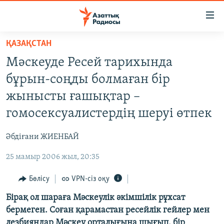
Accessibility
links
Skip
ҚАЗАҚСТАН
to
ЖАҢАЛЫҚТАР
Мәскеуде Ресей тарихында
main
САЯСАТ
content
бұрын-соңды болмаған бір
AZATTYQTV
Skip
жынысты ғашықтар –
to
ҚАҢТАР ОҚИҒАСЫ
гомосексуалистердің шеруі өтпек
main
АДАМ ҚҰҚЫҚТАРЫ
Navigation
Әбдіғани ЖИЕНБАЙ
Skip
ӘЛЕУМЕТ
to
25 мамыр 2006 жыл, 20:35
ӘЛЕМ
Search
АРНАЙЫ ЖОБАЛАР
Бөлісу
VPN-сіз оқу
Бірақ ол шараға Мәскеулік әкімшілік рұхсат
Русский
бермеген. Соған қарамастан ресейлік гейлер мен
лезбияндар Мәскеу орталығына шығып, бір