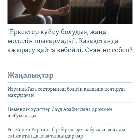
"Еркектер күйеу болудың жаңа
моделін шығармады". Қазақстанда
ажырасу қайта көбейді. Оған не себеп?
Жаңалықтар
Израиль Газа секторының бөлігін қалпына келтіруді
мақұлдаған
Йемендік хуситтер Сауд Арабиясына дронмен
шабуылдады
Ресей мен Украина бір-біріне әуе шабуылын жасады:
екі жақтан да қаза тапқандар бар