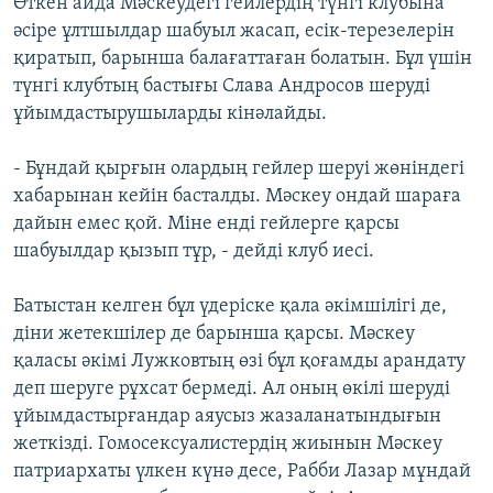
Өткен айда Мәскеудегі гейлердің түнгі клубына
әсіре ұлтшылдар шабуыл жасап, есік-терезелерін
қиратып, барынша балағаттаған болатын. Бұл үшін
түнгі клубтың бастығы Слава Андросов шеруді
ұйымдастырушыларды кінәлайды.
- Бұндай қырғын олардың гейлер шеруі жөніндегі
хабарынан кейін басталды. Мәскеу ондай шараға
дайын емес қой. Міне енді гейлерге қарсы
шабуылдар қызып тұр, - дейді клуб иесі.
Батыстан келген бұл үдеріске қала әкімшілігі де,
діни жетекшілер де барынша қарсы. Мәскеу
қаласы әкімі Лужковтың өзі бұл қоғамды арандату
деп шеруге рұхсат бермеді. Ал оның өкілі шеруді
ұйымдастырғандар аяусыз жазаланатындығын
жеткізді. Гомосексуалистердің жиынын Мәскеу
патриархаты үлкен күнә десе, Рабби Лазар мұндай