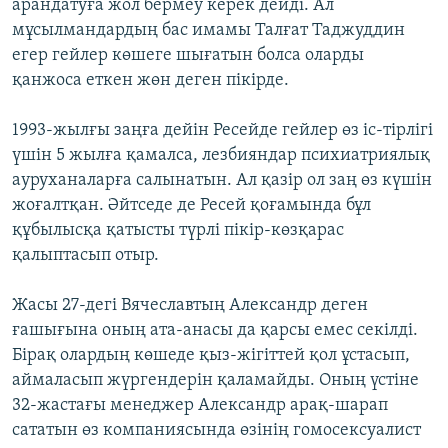
арандатуға жол бермеу керек дейді. Ал
мұсылмандардың бас имамы Талғат Таджуддин
егер гейлер көшеге шығатын болса оларды
қанжоса еткен жөн деген пікірде.
1993-жылғы заңға дейін Ресейде гейлер өз іс-тірлігі
үшін 5 жылға қамалса, лезбияндар психиатриялық
ауруханаларға салынатын. Ал қазір ол заң өз күшін
жоғалтқан. Әйтседе де Ресей қоғамында бұл
құбылысқа қатысты түрлі пікір-көзқарас
қалыптасып отыр.
Жасы 27-дегі Вячеславтың Александр деген
ғашығына оның ата-анасы да қарсы емес секілді.
Бірақ олардың көшеде қыз-жігіттей қол ұстасып,
аймаласып жүргендерін қаламайды. Оның үстіне
32-жастағы менеджер Александр арақ-шарап
сататын өз компаниясында өзінің гомосексуалист