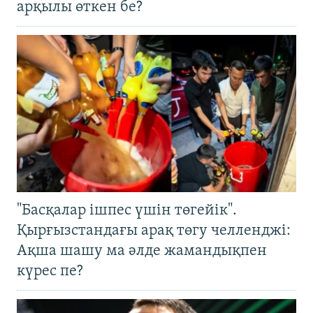
арқылы өткен бе?
"Басқалар ішпес үшін төгейік".
Қырғызстандағы арақ төгу челленджі:
Ақша шашу ма әлде жамандықпен
күрес пе?