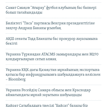
Самат Смақов "Атырау" футбол клубының бас бапкері
болып тағайындалды
Биліктегі "Тиса" партиясы Венгрия президенттігіне
заңгер Андраш Баканы ұсынбақ
АҚШ сенаты Тодд Бланшты бас прокурор лауазымына
бекітті
Украина Түркиядан ATACMS зымырандары мен M270
қондырғыларын сатып алмақ
Украина КҚК-дағы Қазақстан мұнайының экспортына
қатысы бар инфрақұрылымға шабуылдамауға келіскен
– Bloomberg
Украина Ресейдің Самара облысы мен Краснодар
аймағындағы мұнай зауытына шабуылдады
Қайрат Сатыбалдыға тиесілі "Байсат" базары бір