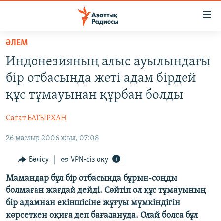
Accessibility
links
Skip
ӘЛЕМ
to
ЖАҢАЛЫҚТАР
Индонезияның алыс ауылындағы
main
САЯСАТ
content
бір отбасында жеті адам бірдей
AZATTYQTV
Skip
құс тұмауынан құрбан болды
to
ҚАҢТАР ОҚИҒАСЫ
main
Сағат БАТЫРХАН
АДАМ ҚҰҚЫҚТАРЫ
Navigation
Skip
26 мамыр 2006 жыл, 07:08
ӘЛЕУМЕТ
to
ӘЛЕМ
Бөлісу
VPN-сіз оқу
Search
АРНАЙЫ ЖОБАЛАР
Мамандар бұл бір отбасында бұрын-соңды
болмаған жағдай дейді. Сөйтіп ол құс тұмауының
бір адамнан екіншісіне жұғуы мүмкіндігін
Русский
көрсеткен оқиға деп бағалануда. Олай болса бұл