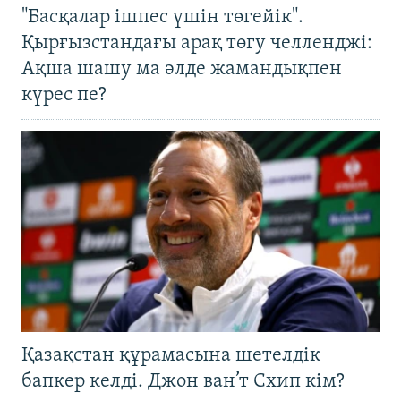
"Басқалар ішпес үшін төгейік".
Қырғызстандағы арақ төгу челленджі:
Ақша шашу ма әлде жамандықпен
күрес пе?
Қазақстан құрамасына шетелдік
бапкер келді. Джон ван’т Схип кім?