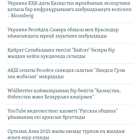
Украина КҚК-дағы Қазақстан мұнайының экспортына
қатысы бар инфрақұрылымға шабуылдамауға келіскен
– Bloomberg
Украина Ресейдің Самара облысы мен Краснодар
аймағындағы мұнай зауытына шабуылдады
Қайрат Сатыбалдыға тиесілі "Байсат" базары бір
жылдан кейін аукционда сатылды
АҚШ сенаты Ресейге санкция салатын "Линдси Грэм
заң жобасын" мақұлдады
Wildberries қоймаларының бір бөлігін "Қазақстан,
Өзбекстан және Беларуське көшірмек"
YouTube видеохостинг қызметі "Русская община"
ұйымының екі арнасын бұғаттады
Орталық Азия 2025 жылы әлемде туризм ең жылдам
өскен өңір атанды