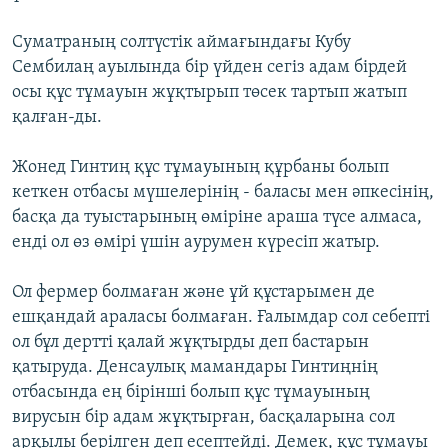
Суматраның солтүстік аймағындағы Кубу
Сембилаң ауылында бір үйден сегіз адам бірдей
осы құс тұмауын жұқтырып төсек тартып жатып
қалған-ды.
Жонед Гинтиң құс тұмауының құрбаны болып
кеткен отбасы мүшелерінің - баласы мен әпкесінің,
басқа да туыстарының өміріне араша түсе алмаса,
енді ол өз өмірі үшін аурумен күресіп жатыр.
Ол фермер болмаған және ұй құстарымен де
ешқандай араласы болмаған. Ғалымдар сол себепті
ол бұл дертті қалай жұқтырды деп бастарын
қатыруда. Денсаулық мамандары Гинтиңнің
отбасында ең бірінші болып құс тұмауының
вирусын бір адам жұқтырған, басқаларына сол
арқылы берілген деп есептейді. Демек, құс тұмауы