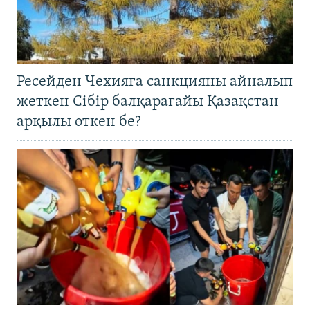
Ресейден Чехияға санкцияны айналып
жеткен Сібір балқарағайы Қазақстан
арқылы өткен бе?