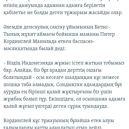
өзінің дамуында адамнан адамға берілетін
қабілетке ие болды деген тұжырым жасайды олар.
Әлемдік денсаулық сақтау ұйымының Батыс-
Тынық мұхит аймағы бойынша маманы Питер
Кординглей Манилада өткен баспасөз-
мәслихатында былай деді:
- Біздің Индонезияда жұмыс істеп жатқан тобымыз
бар. Алайда, біз бұл арадан дерттің ошағы
болатындай - осы кеселге шалдыққан құс немесе
шошқа таба алмадық. Сондықтан адамдардың бұл
ауруды ең бірінші қалай жұқтырғаны біз үшін
жұмбақ болып тұр. Екіншіден, ол осыншама адамға
қалай жұғып үлгерді деген сұрақ туындауда.
Кординглей құс тұмауының бұлайша етек алуы
ғалымдарды қатты алаңдатып отыр дейді.