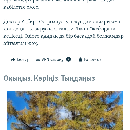
тұрғындар арасында бұл жаппай таралатындай
қабілетте емес.
Доктор Алберт Острохаустың мұндай ойларымен
Лондондағы вирусолог ғалым Джон Оксфорд та
келіседі. Әзірге қандай да бір басқадай болжамдар
айтылған жоқ.
Бөлісу
VPN-сіз оқу
Follow us
Оқыңыз. Көріңіз. Тыңдаңыз