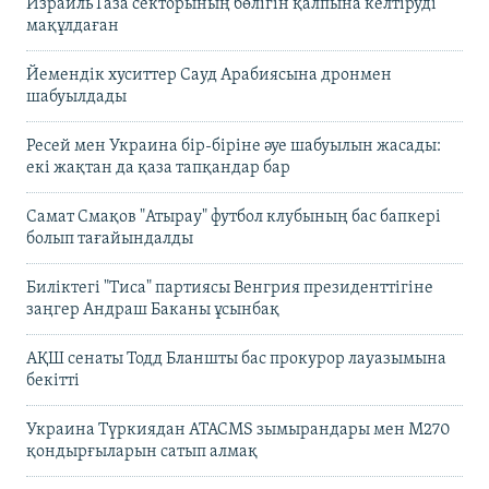
Израиль Газа секторының бөлігін қалпына келтіруді
мақұлдаған
Йемендік хуситтер Сауд Арабиясына дронмен
шабуылдады
Ресей мен Украина бір-біріне әуе шабуылын жасады:
екі жақтан да қаза тапқандар бар
Самат Смақов "Атырау" футбол клубының бас бапкері
болып тағайындалды
Биліктегі "Тиса" партиясы Венгрия президенттігіне
заңгер Андраш Баканы ұсынбақ
АҚШ сенаты Тодд Бланшты бас прокурор лауазымына
бекітті
Украина Түркиядан ATACMS зымырандары мен M270
қондырғыларын сатып алмақ