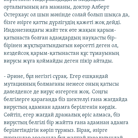
орталығының аға маманы, доктор Алберт
Остерхаус ол шын мәнінде солай болып шықса да,
бізге әзірге қатты дүрлігудің қажеті жоқ дейді.
Индонезиядағы жайт тек өте жақын қарым-
қатынаста болған адамдардың науқасты бір-
бірінен жұқтыратындығын көрсетті деген ол,
кездейсоқ қарым-қатынастан құс тұмауының
вирусы жұға қоймайды деген пікір айтады.
- Әрине, бұл негізгі сұрақ. Егер ешқандай
мутацияның болмағаны немесе оның қатысы
дәлелденсе де вирус өзгерген жоқ. Соңғы
белгілерге қарағанда біз шектелуі ғана жағдайда
вирустың адамнан адамға берілгенін көрдік.
Сөйтіп, егер жағдай драмалық өріс алмаса, біз
вирустың белгілі бір жайтта ғана адамнан адамға
берілетіндігін көріп тұрмыз. Бірақ, әзірге