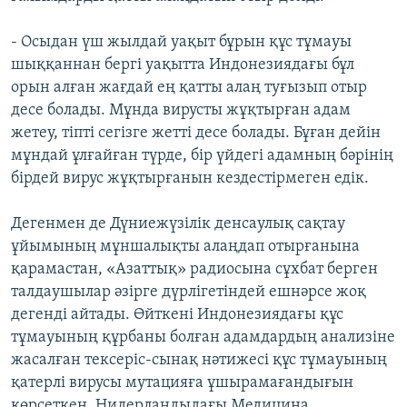
- Осыдан үш жылдай уақыт бұрын құс тұмауы
шыққаннан бергі уақытта Индонезиядағы бұл
орын алған жағдай ең қатты алаң туғызып отыр
десе болады. Мұнда вирусты жұқтырған адам
жетеу, тіпті сегізге жетті десе болады. Бұған дейін
мұндай ұлғайған түрде, бір үйдегі адамның бәрінің
бірдей вирус жұқтырғанын кездестірмеген едік.
Дегенмен де Дүниежүзілік денсаулық сақтау
ұйымының мұншалықты алаңдап отырғанына
қарамастан, «Азаттық» радиосына сұхбат берген
талдаушылар әзірге дүрлігетіндей ешнәрсе жоқ
дегенді айтады. Өйткені Индонезиядағы құс
тұмауының құрбаны болған адамдардың анализіне
жасалған тексеріс-сынақ нәтижесі құс тұмауының
қатерлі вирусы мутацияға ұшырамағандығын
көрсеткен. Нидерландыдағы Медицина