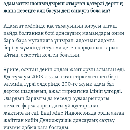
адамзатты шошындырып отырған қатерлі дерттің
ЖАЗЫЛЫҢЫЗ
жаңа кезеңге аяқ басуы деп санауға бола ма?
Адамзат өмірінде құс тұмауының вирусы алғаш
Басқа тілдерде
пайда болғаннан бері денсаулық мамандары оның
бара-бара мутацияға ұшырап, адамнан адамға
берілу мүмкіндігі туа ма деген қорқыныштарын
айтып, ескертіп келген болатын.
Әрине, осыған дейін ондай жайт орын алмаған еді.
Құс тұмауы 2003 жылы алғаш тіркелгеннен бері
әлемнің түрлі елдерінде 200-ге жуық адам бұл
дертке шалдығып, ажал тырнағына ілініп үлгерді.
Олардың барлығы да кеселді аулаларындағы
немесе фермаларындағы үй құстарынан
жұқтырған еді. Енді міне Индонезияда орын алған
жайттан кейін Дүниежүзілік денсаулық сақтау
ұйымы дабыл қаға бастады.