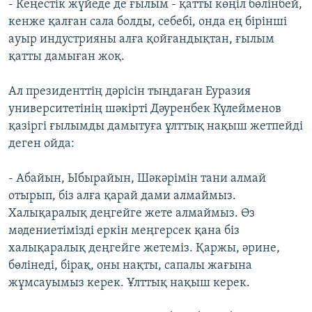
- Кеңестік жүйеде де ғылым - қатты көңіл бөлінбей,
кенже қалған сала болды, себебі, онда ең бірінші
ауыр индустрияны алға қойғандықтан, ғылым
қатты дамыған жоқ.
Ал президенттің дәрісін тыңдаған Еуразия
университетінің шәкірті Дәуренбек Күлейменов
қазіргі ғылымды дамытуға ұлттық нақыш жетпейді
деген ойда:
- Абайын, Ыбырайын, Шәкәрімін тани алмай
отырып, біз алға қарай дами алмаймыз.
Халықаралық деңгейге жете алмаймыз. Өз
мәдениетімізді еркін меңгерсек қана біз
халықаралық деңгейге жетеміз. Қаржы, әрине,
бөлінеді, бірақ, оны нақты, сапалы жағына
жұмсауымыз керек. Ұлттық нақыш керек.