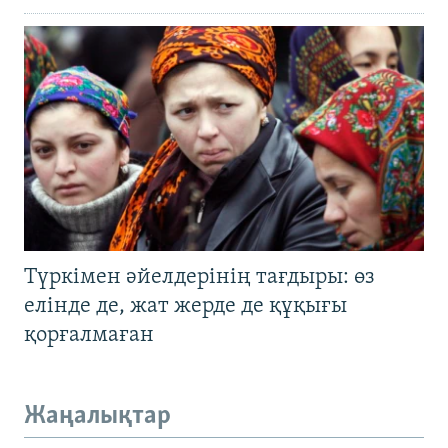
Түркімен әйелдерінің тағдыры: өз
елінде де, жат жерде де құқығы
қорғалмаған
Жаңалықтар