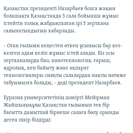
Қазақстан президенті Назарбаев болса жақын
болашақта Қазақстанда 5 сала бойынша жұмыс
істейтін толық жабдықталған ірі 5 зертхана
салынатындығын хабарлады.
- Оған ғылыми кеңестен өткен ұсынысы бар кез-
келген адам келіп жұмыс істей алады. Біз осы
зертханаларда био, нанотехнология, ғарыш,
ядролық, кен байыту және ақпарат
технологиялары сияқты салалардан нақты нәтиже
табуымызға болады, - деді президент Назарбаев.
Еуразия университетінің шәкірті Мейірман
Жайшылықұлы Қазақстан ғылымын тек бір
бағытта дамытпай бірнеше салаға бөлу орынды
деген пікір білдірді: