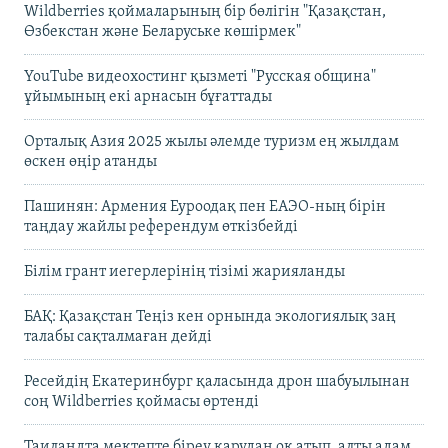
Wildberries қоймаларының бір бөлігін "Қазақстан,
Өзбекстан және Беларуське көшірмек"
YouTube видеохостинг қызметі "Русская община"
ұйымының екі арнасын бұғаттады
Орталық Азия 2025 жылы әлемде туризм ең жылдам
өскен өңір атанды
Пашинян: Армения Еуроодақ пен ЕАЭО-ның бірін
таңдау жайлы референдум өткізбейді
Білім грант иегерлерінің тізімі жарияланды
БАҚ: Қазақстан Теңіз кен орнында экологиялық заң
талабы сақталмаған дейді
Ресейдің Екатеринбург қаласында дрон шабуылынан
соң Wildberries қоймасы өртенді
Таиландта мектепте біреу қарудан оқ атып, алты адам