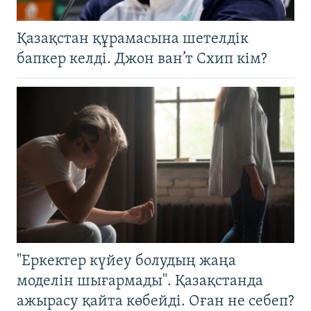
Қазақстан құрамасына шетелдік
бапкер келді. Джон ван’т Схип кім?
"Еркектер күйеу болудың жаңа
моделін шығармады". Қазақстанда
ажырасу қайта көбейді. Оған не себеп?