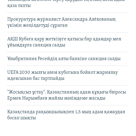
қаза тапты
Прокуратура журналист Александра Алёхованың
үкімін жеңілдетуді сұраған
АҚШ Кубаға қару жеткізуге қатысы бар адамдар мен
ұйымдарға санкция салды
Ұлыбритания Ресейдің алты банкіне санкция салды
UEFA 2030 жылғы әлем кубогына бойкот жариялау
идеясынан бас тартпайды
"Жосықсыз ұстау". Қазақстанның адам құқығы бюросы
Ермек Нарымбаев жайлы мәлімдеме жасады
Қазақстанда рақымшылықпен 1,5 мың адам қамаудан
босап шықты