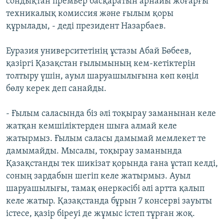
сондықтан премьер басқаратын арнайы жоғарғы
техникалық комиссия және ғылым қоры
құрылады, - деді президент Назарбаев.
Еуразия университетінің ұстазы Абай Бөбеев,
қазіргі Қазақстан ғылымының кем-кетіктерін
толтыру үшін, ауыл шаруашылығына көп көңіл
бөлу керек деп санайды.
- Ғылым саласында біз әлі тоқырау заманынан келе
жатқан кемшіліктерден шыға алмай келе
жатырмыз. Ғылым саласы дамымай мемлекет те
дамымайды. Мысалы, тоқырау заманында
Қазақстанды тек шикізат қорында ғана ұстап келді,
соның зардабын шегіп келе жатырмыз. Ауыл
шаруашылығы, тамақ өнеркәсібі әлі артта қалып
келе жатыр. Қазақстанда бұрын 7 консерві зауыты
істесе, қазір біреуі де жұмыс істеп тұрған жоқ.