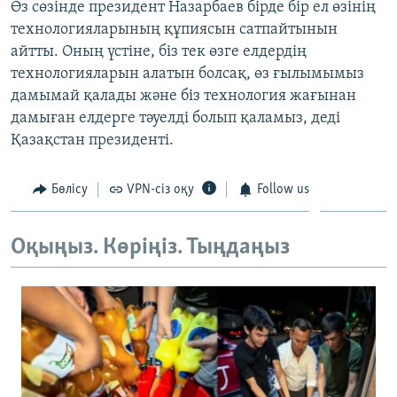
Өз сөзінде президент Назарбаев бірде бір ел өзінің
технологияларының құпиясын сатпайтынын
айтты. Оның үстіне, біз тек өзге елдердің
технологияларын алатын болсақ, өз ғылымымыз
дамымай қалады және біз технология жағынан
дамыған елдерге тәуелді болып қаламыз, деді
Қазақстан президенті.
Бөлісу
VPN-сіз оқу
Follow us
Оқыңыз. Көріңіз. Тыңдаңыз