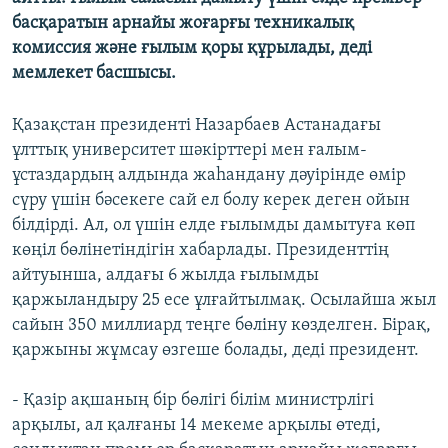
ЖАЗЫЛЫҢЫЗ
басқаратын арнайы жоғарғы техникалық
комиссия және ғылым қоры құрылады, деді
мемлекет басшысы.
Басқа тілдерде
Қазақстан президенті Назарбаев Астанадағы
ұлттық университет шәкірттері мен ғалым-
ұстаздардың алдында жаһандану дәуірінде өмір
сүру үшін бәсекеге сай ел болу керек деген ойын
білдірді. Ал, ол үшін елде ғылымды дамытуға көп
көңіл бөлінетіндігін хабарлады. Президенттің
айтуынша, алдағы 6 жылда ғылымды
қаржыландыру 25 есе ұлғайтылмақ. Осылайша жыл
сайын 350 миллиард теңге бөліну көзделген. Бірақ,
қаржыны жұмсау өзгеше болады, деді президент.
- Қазір ақшаның бір бөлігі білім министрлігі
арқылы, ал қалғаны 14 мекеме арқылы өтеді,