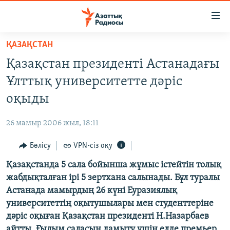
Accessibility
links
Skip
ҚАЗАҚСТАН
to
ЖАҢАЛЫҚТАР
Қазақстан президенті Астанадағы
main
САЯСАТ
content
Ұлттық университетте дәріс
AZATTYQTV
Skip
оқыды
to
ҚАҢТАР ОҚИҒАСЫ
main
26 мамыр 2006 жыл, 18:11
АДАМ ҚҰҚЫҚТАРЫ
Navigation
Skip
Бөлісу
VPN-сіз оқу
ӘЛЕУМЕТ
to
Қазақстанда 5 сала бойынша жұмыс істейтін толық
ӘЛЕМ
Search
жабдықталған ірі 5 зертхана салынады. Бұл туралы
АРНАЙЫ ЖОБАЛАР
Астанада мамырдың 26 күні Еуразиялық
университеттің оқытушылары мен студенттеріне
Русский
дәріс оқыған Қазақстан президенті Н.Назарбаев
айтты. Ғылым саласын дамыту үшін елде премьер