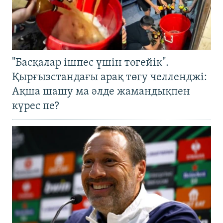
"Басқалар ішпес үшін төгейік".
Қырғызстандағы арақ төгу челленджі:
Ақша шашу ма әлде жамандықпен
күрес пе?