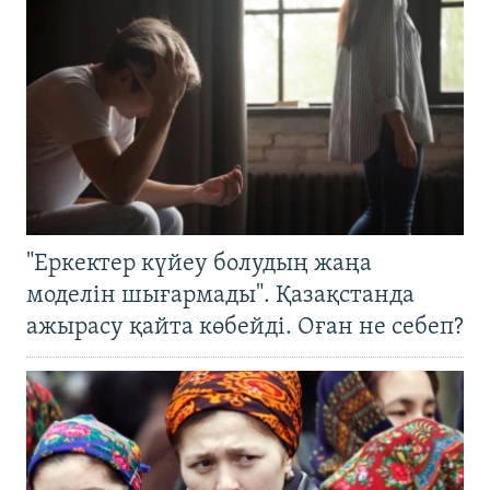
"Еркектер күйеу болудың жаңа
моделін шығармады". Қазақстанда
ажырасу қайта көбейді. Оған не себеп?