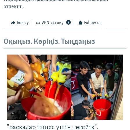
ЖАЗЫЛЫҢЫЗ
өтпекші.
Бөлісу
VPN-сіз оқу
Follow us
Басқа тілдерде
Оқыңыз. Көріңіз. Тыңдаңыз
"Басқалар ішпес үшін төгейік".