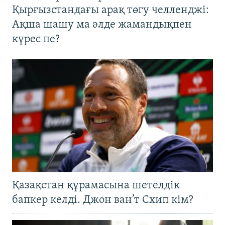
Қырғызстандағы арақ төгу челленджі:
Ақша шашу ма әлде жамандықпен
күрес пе?
Қазақстан құрамасына шетелдік
бапкер келді. Джон ван’т Схип кім?