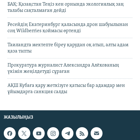
БАҚ: Қазақстан Теңіз кен орнында экологиялық заң
талабы сақталмаған дейді
Ресейдің Екатеринбург қаласында дрон шабуылынан
соң Wildberries қоймасы өртенді
Таиландта мектепте біреу қарудан оқ атып, алты адам
қаза тапты
Прокуратура журналист Александра Алёхованың
үкімін жеңілдетуді сұраған
АҚШ Кубаға қару жеткізуге қатысы бар адамдар мен
ұйымдарға санкция салды
ЖАЗЫЛЫҢЫЗ