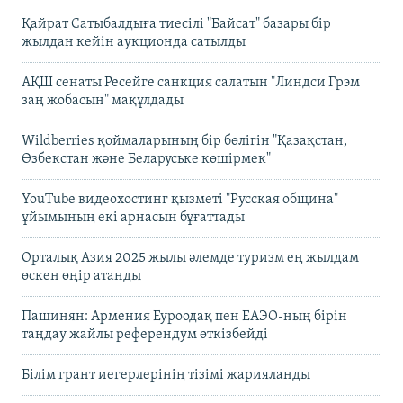
Қайрат Сатыбалдыға тиесілі "Байсат" базары бір
жылдан кейін аукционда сатылды
АҚШ сенаты Ресейге санкция салатын "Линдси Грэм
заң жобасын" мақұлдады
Wildberries қоймаларының бір бөлігін "Қазақстан,
Өзбекстан және Беларуське көшірмек"
YouTube видеохостинг қызметі "Русская община"
ұйымының екі арнасын бұғаттады
Орталық Азия 2025 жылы әлемде туризм ең жылдам
өскен өңір атанды
Пашинян: Армения Еуроодақ пен ЕАЭО-ның бірін
таңдау жайлы референдум өткізбейді
Білім грант иегерлерінің тізімі жарияланды