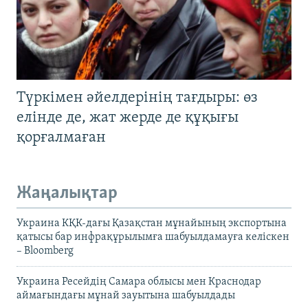
Түркімен әйелдерінің тағдыры: өз
елінде де, жат жерде де құқығы
қорғалмаған
Жаңалықтар
Украина КҚК-дағы Қазақстан мұнайының экспортына
қатысы бар инфрақұрылымға шабуылдамауға келіскен
– Bloomberg
Украина Ресейдің Самара облысы мен Краснодар
аймағындағы мұнай зауытына шабуылдады