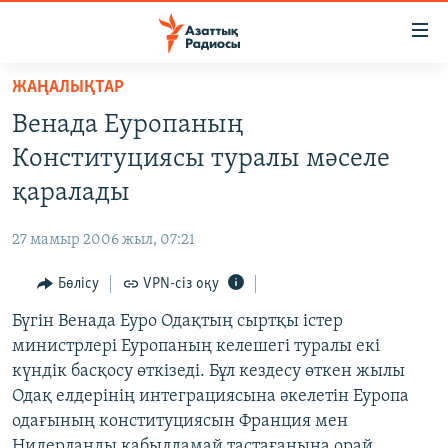
Accessibility
links
Skip
ЖАҢАЛЫҚТАР
to
ЖАҢАЛЫҚТАР
Венада Еуропаның
main
САЯСАТ
content
Конституциясы туралы мәселе
AZATTYQTV
Skip
қаралады
to
ҚАҢТАР ОҚИҒАСЫ
main
27 мамыр 2006 жыл, 07:21
АДАМ ҚҰҚЫҚТАРЫ
Navigation
Skip
Бөлісу
VPN-сіз оқу
ӘЛЕУМЕТ
to
Бүгін Венада Еуро Одақтың сыртқы істер
ӘЛЕМ
Search
министрлері Еуропаның келешегі туралы екі
АРНАЙЫ ЖОБАЛАР
күндік басқосу өткізеді. Бұл кездесу өткен жылы
Одақ елдерінің интеграциясына әкелетін Еуропа
Русский
одағының конституциясын Франция мен
Нидерланды қабылдамай тастағанына орай