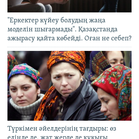
"Еркектер күйеу болудың жаңа
моделін шығармады". Қазақстанда
ажырасу қайта көбейді. Оған не себеп?
Түркімен әйелдерінің тағдыры: өз
елінде де, жат жерде де құқығы