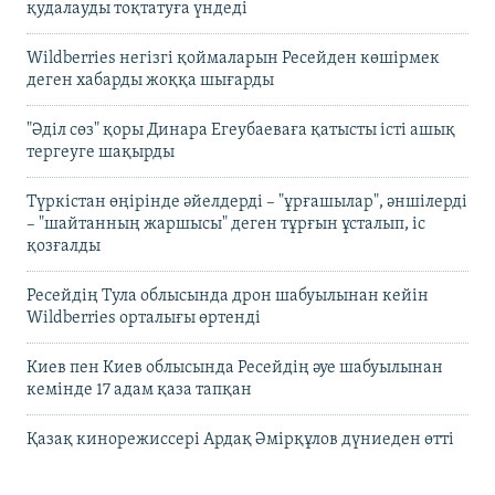
қудалауды тоқтатуға үндеді
Wildberries негізгі қоймаларын Ресейден көшірмек
деген хабарды жоққа шығарды
"Әділ сөз" қоры Динара Егеубаеваға қатысты істі ашық
тергеуге шақырды
Түркістан өңірінде әйелдерді – "ұрғашылар", әншілерді
– "шайтанның жаршысы" деген тұрғын ұсталып, іс
қозғалды
Ресейдің Тула облысында дрон шабуылынан кейін
Wildberries орталығы өртенді
Киев пен Киев облысында Ресейдің әуе шабуылынан
кемінде 17 адам қаза тапқан
Қазақ кинорежиссері Ардақ Әмірқұлов дүниеден өтті