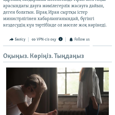
ЖАЗЫЛЫҢЫЗ
арасындағы дауға мәмілегерлік жасауға дайын,
деген болатын. Бірақ Иран сыртқы істер
министрлігінен хабарланғанындай, бүгінгі
кездесудің күн тәртібінде ол мәселе жоқ көрінеді.
Басқа тілдерде
Бөлісу
VPN-сіз оқу
Follow us
Оқыңыз. Көріңіз. Тыңдаңыз