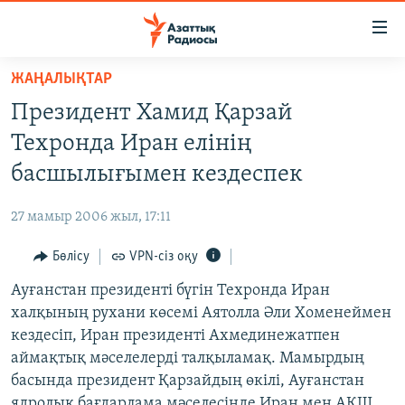
Accessibility
links
Skip
ЖАҢАЛЫҚТАР
to
ЖАҢАЛЫҚТАР
Президент Хамид Қарзай
main
САЯСАТ
content
Техронда Иран елінің
AZATTYQTV
Skip
басшылығымен кездеспек
to
ҚАҢТАР ОҚИҒАСЫ
main
27 мамыр 2006 жыл, 17:11
АДАМ ҚҰҚЫҚТАРЫ
Navigation
Skip
Бөлісу
VPN-сіз оқу
ӘЛЕУМЕТ
to
Ауғанстан президенті бүгін Техронда Иран
ӘЛЕМ
Search
халқының рухани көсемі Аятолла Әли Хоменеймен
АРНАЙЫ ЖОБАЛАР
кездесіп, Иран президенті Ахмединежатпен
аймақтық мәселелерді талқыламақ. Мамырдың
Русский
басында президент Қарзайдың өкілі, Ауғанстан
ядролық бағдарлама мәселесінде Иран мен АҚШ