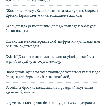
идеясынан бас тартпайды
"Жосықсыз ұстау". Қазақстанның адам құқығы бюросы
Ермек Нарымбаев жайлы мәлімдеме жасады
Қазақстанда рақымшылықпен 1,5 мың адам қамаудан
босап шықты
Қазақстан мектептерінде ЖИ, цифрлық қауіпсіздік пән
ретінде оқытылады
БАҚ: КҚК танкер тапшылығы мен қауіпсіздікке бола
мұнай тиеуді үзіп-созуға мәжбүр
"Қазақстан" арнасы сайлауалды дебаттағы сауалнамада
"ешқандай бұрмалау болған жоқ" дейді
Ресейдің Ярослав қаласындағы ірі мұнай зауытына
дрон шабуылдады
CPJ ұйымы Қазақстан билігін Лұқпан Ахмедияровты