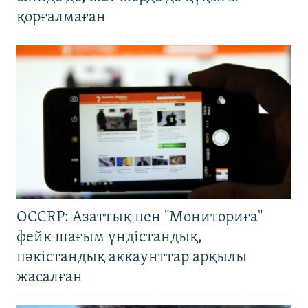
қорғалмаған
OCCRP: Азаттық пен "Мониториға"
фейк шағым үндістандық,
пәкістандық аккаунттар арқылы
жасалған