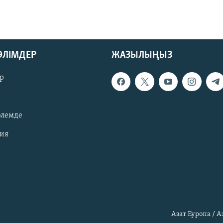
БӨЛІМДЕР
ЖАЗЫЛЫҢЫЗ
р
әлемде
зия
Азат Еуропа / 