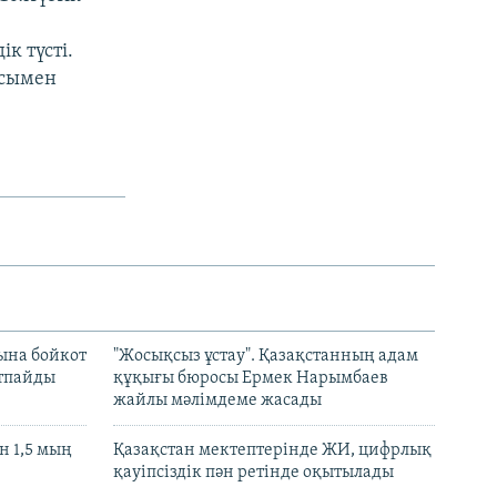
к түсті.
асымен
ына бойкот
"Жосықсыз ұстау". Қазақстанның адам
ртпайды
құқығы бюросы Ермек Нарымбаев
жайлы мәлімдеме жасады
 1,5 мың
Қазақстан мектептерінде ЖИ, цифрлық
қауіпсіздік пән ретінде оқытылады