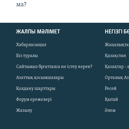
ма?
ЖАЛПЫ МӘЛІМЕТ
НЕГІЗГІ 
Хабарласыңыз
Жаңалықта
Біз туралы
Қазақстан
Русский
Сайтымыз бұғатталса не істеу керек?
Қазақтар - 
Азаттық қосымшалары
Орталық А
ЖАЗЫЛЫҢЫЗ
Қолдану шарттары
Ресей
Форум ережелері
Қытай
Жазылу
Әлем
Басқа тілдерде