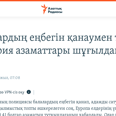
ардың еңбегін қанаумен 
рия азаматтары шұғылд
жыл, 07:08
VPN-сіз оқу
ың полициясы балалардың еңбегін қанап, адамды са
ылмыстық топты әшкерелеген соң, Еуропа елдерінің ү
і 41 болгар азаматын тұтқындағанын хабарлады. Олар 