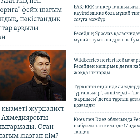
 Азаттық пен
БАҚ: КҚК танкер тапшылығы
ориға" фейк шағым
қауіпсіздікке бола мұнай тиеу
андық, пәкістандық
созуға мәжбүр
ттар арқылы
Ресейдің Ярослав қаласындағ
ан
мұнай зауытына дрон шабуы
Wildberries негізгі қоймала
Ресейден көшірмек деген ха
жоққа шығарды
Түркістан өңірінде әйелдерді
"ұрғашылар", әншілерді – "
жаршысы" деген тұрғын ұстал
қозғалды
 қызметі журналист
 Ахмедияровты
Киев пен Киев облысында Рес
шығармады. Оған
шабуылынан кемінде 17 адам
тапқан
шағым жазған кім?