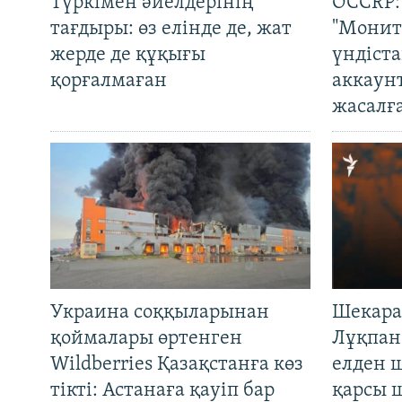
Түркімен әйелдерінің
OCCRP:
тағдыры: өз елінде де, жат
"Монит
жерде де құқығы
үндіст
қорғалмаған
аккаун
жасалғ
Украина соққыларынан
Шекара
қоймалары өртенген
Лұқпан
Wildberries Қазақстанға көз
елден 
тікті: Астанаға қауіп бар
қарсы 