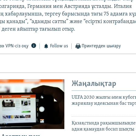
олгарияда, Германия мен Австрияда ұсталды. Италия
 хабарлауынша, тергеу барысында тағы 75 адамға күді
ды қанады”, “адамды сатты” және “есірткі контрабанд
деген айыптар тағылып отыр.
VPN-сіз оқу
Follow us
Принтерден шығару
Жаңалықтар
UEFA 2030 жылғы әлем кубог
жариялау идеясынан бас та
Қазақстанда рақымшылықпен
адам қамаудан босап шықты