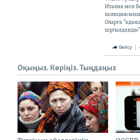
Италия мен Б
полициясының
Оларға “адам
шұғылданды” 
Бөлісу
Оқыңыз. Көріңіз. Тыңдаңыз