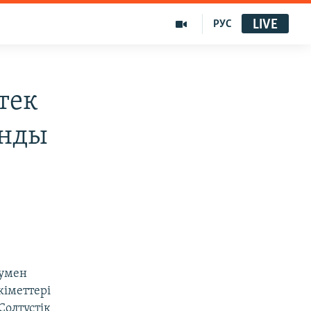
LIVE
РУС
тек
анды
тумен
кіметтері
Солтүстік