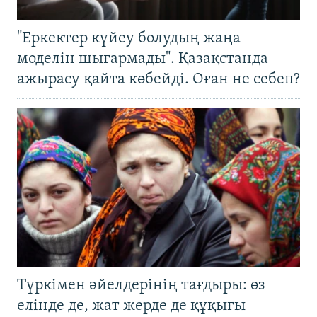
"Еркектер күйеу болудың жаңа
моделін шығармады". Қазақстанда
ажырасу қайта көбейді. Оған не себеп?
Түркімен әйелдерінің тағдыры: өз
елінде де, жат жерде де құқығы