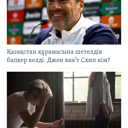
Қазақстан құрамасына шетелдік
бапкер келді. Джон ван’т Схип кім?