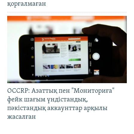
қорғалмаған
OCCRP: Азаттық пен "Мониториға"
фейк шағым үндістандық,
пәкістандық аккаунттар арқылы
жасалған