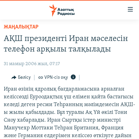
Accessibility
links
Skip
ЖАҢАЛЫҚТАР
to
ЖАҢАЛЫҚТАР
АҚШ президенті Иран мәселесін
main
САЯСАТ
content
телефон арқылы талқылады
AZATTYQTV
Skip
to
31 мамыр 2006 жыл, 07:17
ҚАҢТАР ОҚИҒАСЫ
main
АДАМ ҚҰҚЫҚТАРЫ
Бөлісу
VPN-сіз оқу
Navigation
Skip
ӘЛЕУМЕТ
Иран өзінің ядролық бағдарламасына арналған
to
келіссөзді Еуроодақтың үш елімен қайта бастағысы
ӘЛЕМ
Search
келеді деген ресми Теһранның мәлімдемесін АҚШ-
АРНАЙЫ ЖОБАЛАР
ы жылы қабылдады. Бұл туралы Ақ Үй өкілі Тони
Сноу хабарлады. Иран Сыртқы істер министрі
Русский
Манучехр Моттаки Теһран Британия, Франция
және Германия елдерімен келіссөз өткізуге дайын