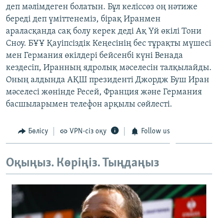
деп мәлімдеген болатын. Бұл келіссөз оң нәтиже
ЖАЗЫЛЫҢЫЗ
береді деп үміттенеміз, бірақ Иранмен
араласқанда сақ болу керек деді Ақ Үй өкілі Тони
Сноу. БҰҰ Қауіпсіздік Кеңесінің бес тұрақты мүшесі
Басқа тілдерде
мен Германия өкілдері бейсенбі күні Венада
кездесіп, Иранның ядролық мәселесін талқылайды.
Оның алдында АҚШ президенті Джордж Буш Иран
мәселесі жөнінде Ресей, Франция және Германия
басшыларымен телефон арқылы сөйлесті.
Бөлісу
VPN-сіз оқу
Follow us
Оқыңыз. Көріңіз. Тыңдаңыз