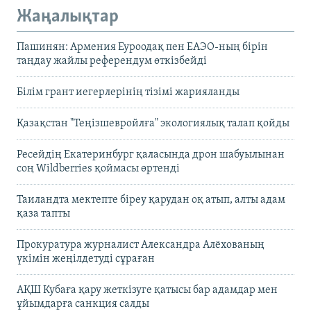
Жаңалықтар
Пашинян: Армения Еуроодақ пен ЕАЭО-ның бірін
таңдау жайлы референдум өткізбейді
Білім грант иегерлерінің тізімі жарияланды
Қазақстан "Теңізшевройлға" экологиялық талап қойды
Ресейдің Екатеринбург қаласында дрон шабуылынан
соң Wildberries қоймасы өртенді
Таиландта мектепте біреу қарудан оқ атып, алты адам
қаза тапты
Прокуратура журналист Александра Алёхованың
үкімін жеңілдетуді сұраған
АҚШ Кубаға қару жеткізуге қатысы бар адамдар мен
ұйымдарға санкция салды