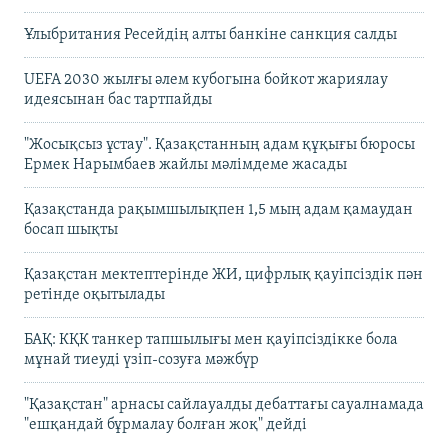
Ұлыбритания Ресейдің алты банкіне санкция салды
UEFA 2030 жылғы әлем кубогына бойкот жариялау
идеясынан бас тартпайды
"Жосықсыз ұстау". Қазақстанның адам құқығы бюросы
Ермек Нарымбаев жайлы мәлімдеме жасады
Қазақстанда рақымшылықпен 1,5 мың адам қамаудан
босап шықты
Қазақстан мектептерінде ЖИ, цифрлық қауіпсіздік пән
ретінде оқытылады
БАҚ: КҚК танкер тапшылығы мен қауіпсіздікке бола
мұнай тиеуді үзіп-созуға мәжбүр
"Қазақстан" арнасы сайлауалды дебаттағы сауалнамада
"ешқандай бұрмалау болған жоқ" дейді