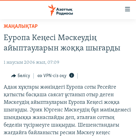
Accessibility
links
Skip
ЖАҢАЛЫҚТАР
to
ЖАҢАЛЫҚТАР
Еуропа Кеңесі Мәскеудің
main
САЯСАТ
content
айыптауларын жоққа шығарды
AZATTYQTV
Skip
to
1 маусым 2006 жыл, 07:09
ҚАҢТАР ОҚИҒАСЫ
main
АДАМ ҚҰҚЫҚТАРЫ
Бөлісу
VPN-сіз оқу
Navigation
Skip
ӘЛЕУМЕТ
Адам хұқтары жөніндегі Еуропа соты Ресейге
to
қатысты басқаша саясат ұстанып отыр деген
ӘЛЕМ
Search
Мәскеудің айыптауларын Еуропа Кеңесі жоққа
АРНАЙЫ ЖОБАЛАР
шығарды. Эрик Юргенс Мәскеудің бұл мәлімдемесі
шындыққа жанаспайды деп, аталған соттың
Русский
беделін түсірмеуге шақырды. Шешенстандағы
жағдайға байланысты ресми Мәскеу кеңес