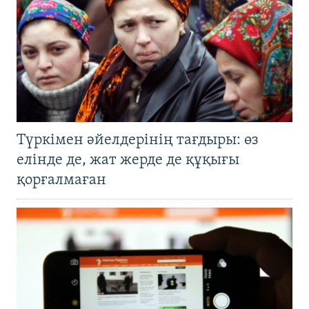
Түркімен әйелдерінің тағдыры: өз
елінде де, жат жерде де құқығы
қорғалмаған