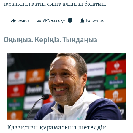
тарапынан қатты сынға алынған болатын.
ЖАЗЫЛЫҢЫЗ
Бөлісу
VPN-сіз оқу
Follow us
Басқа тілдерде
Оқыңыз. Көріңіз. Тыңдаңыз
Қазақстан құрамасына шетелдік