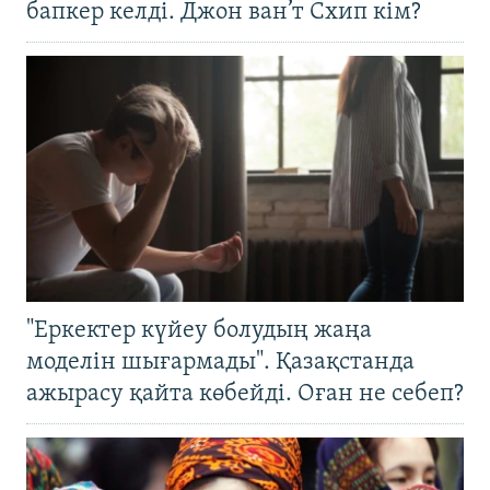
бапкер келді. Джон ван’т Схип кім?
"Еркектер күйеу болудың жаңа
моделін шығармады". Қазақстанда
ажырасу қайта көбейді. Оған не себеп?