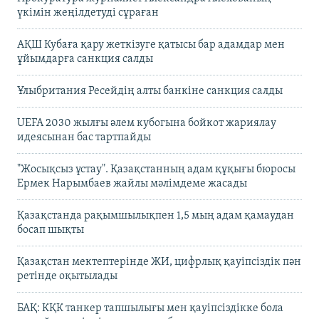
үкімін жеңілдетуді сұраған
АҚШ Кубаға қару жеткізуге қатысы бар адамдар мен
ұйымдарға санкция салды
Ұлыбритания Ресейдің алты банкіне санкция салды
UEFA 2030 жылғы әлем кубогына бойкот жариялау
идеясынан бас тартпайды
"Жосықсыз ұстау". Қазақстанның адам құқығы бюросы
Ермек Нарымбаев жайлы мәлімдеме жасады
Қазақстанда рақымшылықпен 1,5 мың адам қамаудан
босап шықты
Қазақстан мектептерінде ЖИ, цифрлық қауіпсіздік пән
ретінде оқытылады
БАҚ: КҚК танкер тапшылығы мен қауіпсіздікке бола