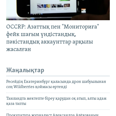
OCCRP: Азаттық пен "Мониториға"
фейк шағым үндістандық,
пәкістандық аккаунттар арқылы
жасалған
Жаңалықтар
Ресейдің Екатеринбург қаласында дрон шабуылынан
соң Wildberries қоймасы өртенді
Таиландта мектепте біреу қарудан оқ атып, алты адам
қаза тапты
Прокуратура журналист Александра Алёхованың