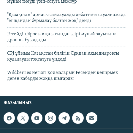
мұнай тиеуді үзіп-созуға мәжбүр
"Қазақстан" арнасы сайлауалды дебаттағы сауалнамада
"ешқандай бұрмалау болған жоқ" дейді
Ресейдің Ярослав қаласындағы ірі мұнай зауытына
дрон шабуылдады
CPJ ұйымы Қазақстан билігін Лұқпан Ахмедияровты
қудалауды тоқтатуға үндеді
Wildberries негізгі қоймаларын Ресейден көшірмек
деген хабарды жоққа шығарды
ЖАЗЫЛЫҢЫЗ