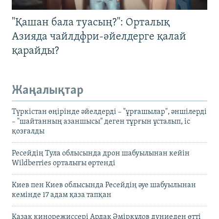
"Қашан бала туасың?": Орталық
Азияда чайлдфри-әйелдерге қалай
қарайды?
Жаңалықтар
Түркістан өңірінде әйелдерді – "ұрғашылар", әншілерді
– "шайтанның азаншысы" деген тұрғын ұсталып, іс
қозғалды
Ресейдің Тула облысында дрон шабуылынан кейін
Wildberries орталығы өртенді
Киев пен Киев облысында Ресейдің әуе шабуылынан
кемінде 17 адам қаза тапқан
Қазақ кинорежиссері Ардақ Әмірқұлов дүниеден өтті