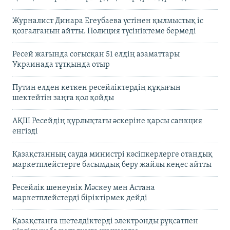
Журналист Динара Егеубаева үстінен қылмыстық іс
қозғалғанын айтты. Полиция түсініктеме бермеді
Ресей жағында соғысқан 51 елдің азаматтары
Украинада тұтқында отыр
Путин елден кеткен ресейліктердің құқығын
шектейтін заңға қол қойды
АҚШ Ресейдің құрлықтағы әскеріне қарсы санкция
енгізді
Қазақстанның сауда министрі кәсіпкерлерге отандық
маркетплейстерге басымдық беру жайлы кеңес айтты
Ресейлік шенеунік Мәскеу мен Астана
маркетплейстерді біріктірмек дейді
Қазақстанға шетелдіктерді электронды рұқсатпен