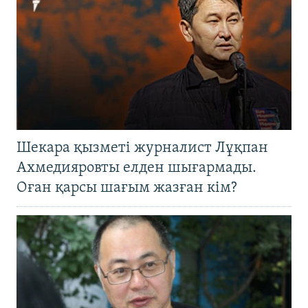
Шекара қызметі журналист Лұқпан
Ахмедияровты елден шығармады.
Оған қарсы шағым жазған кім?