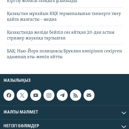
кіргізу жобасы талқыға ұсынылды
Қазақстан мұнайын КҚК терминалынан танкерге тиеу
қайта жалғасты – медиа
Қазақстанда желіде бейпіл сөз айтқан 20-дан астам
стример жауапқа тартылған
БАҚ: Нью-Йорк полициясы Бруклин көпірінен секірген
адамның аты-жөнін айтты
ЖАЗЫЛЫҢЫЗ
ЖАЛПЫ МӘЛІМЕТ
НЕГІЗГІ БӨЛІМДЕР