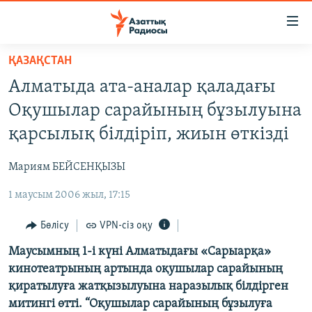
Accessibility
links
Skip
ҚАЗАҚСТАН
to
ЖАҢАЛЫҚТАР
Алматыда ата-аналар қаладағы
main
САЯСАТ
content
Оқушылар сарайының бұзылуына
AZATTYQTV
Skip
қарсылық білдіріп, жиын өткізді
to
ҚАҢТАР ОҚИҒАСЫ
main
Мариям БЕЙСЕНҚЫЗЫ
АДАМ ҚҰҚЫҚТАРЫ
Navigation
Skip
1 маусым 2006 жыл, 17:15
ӘЛЕУМЕТ
to
ӘЛЕМ
Бөлісу
VPN-сіз оқу
Search
АРНАЙЫ ЖОБАЛАР
Маусымның 1-і күні Алматыдағы «Сарыарқа»
кинотеатрының артында оқушылар сарайының
қиратылуға жатқызылуына наразылық білдірген
Русский
митингі өтті. “Оқушылар сарайының бұзылуға