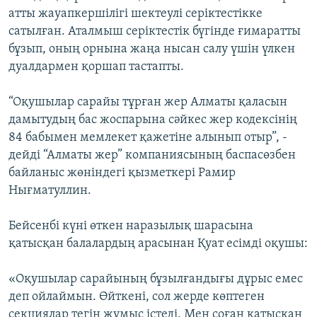
атты жауапкершілігі шектеулі серіктестікке
сатылған. Аталмыш серіктестік бүгінде ғимаратты
бұзып, оның орнына жаңа нысан салу үшін үлкен
дуалдармен қоршап тастапты.
“Оқушылар сарайы тұрған жер Алматы қаласын
дамытудың бас жоспарына сәйкес жер кодексінің
84 бабымен мемлекет қажетіне алынып отыр”, -
дейді “Алматы жер” компаниясының баспасөзбен
байланыс жөніндегі қызметкері Рамир
Нығматуллин.
Бейсенбі күні өткен наразылық шарасына
қатысқан балалардың арасынан Қуат есімді оқушы:
«Оқушылар сарайының бұзылғандығы дұрыс емес
деп ойлаймын. Өйткені, сол жерде көптеген
секциялар тегін жұмыс істеді. Мен соған қатысқан