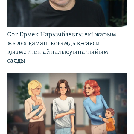
Сот Ермек Нарымбаевты екі жарым
жылға қамап, қоғамдық-саяси
қызметпен айналысуына тыйым
салды