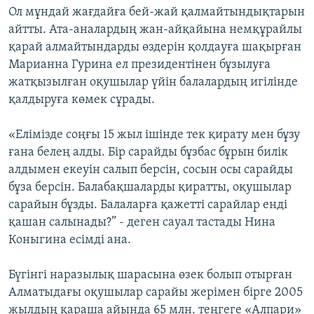
Ол мұндай жағдайға бей-жай қалмайтындықтарын
айтты. Ата-аналардың жан-айқайына немқұрайлы
қарай алмайтындарды өздерін қолдауға шақырған
Марианна Гурина ел президентінен бұзылуға
жатқызылған оқушылар үйін балалардың игілінде
қалдыруға көмек сұрады.
«Елімізде соңғы 15 жыл ішінде тек қирату мен бұзу
ғана белең алды. Бір сарайды бұзбас бұрын билік
алдымен екеуін салып берсін, сосын осы сарайды
бұза берсін. Балабақшаларды қиратты, оқушылар
сарайын бұзды. Балаларға қажетті сарайлар енді
қашан салынады?” - деген сауал тастады Нина
Коныгина есімді ана.
Бүгінгі наразылық шарасына өзек болып отырған
Алматыдағы оқушылар сарайы жерімен бірге 2005
жылдың қараша айында 65 млн. теңгеге «Алпари»