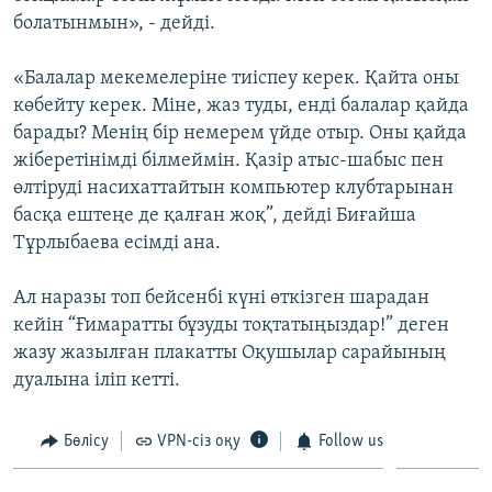
болатынмын», - дейді.
«Балалар мекемелеріне тиіспеу керек. Қайта оны
көбейту керек. Міне, жаз туды, енді балалар қайда
барады? Менің бір немерем үйде отыр. Оны қайда
жіберетінімді білмеймін. Қазір атыс-шабыс пен
өлтіруді насихаттайтын компьютер клубтарынан
басқа ештеңе де қалған жоқ”, дейді Биғайша
Тұрлыбаева есімді ана.
Ал наразы топ бейсенбі күні өткізген шарадан
кейін “Ғимаратты бұзуды тоқтатыңыздар!” деген
жазу жазылған плакатты Оқушылар сарайының
дуалына іліп кетті.
Бөлісу
VPN-сіз оқу
Follow us