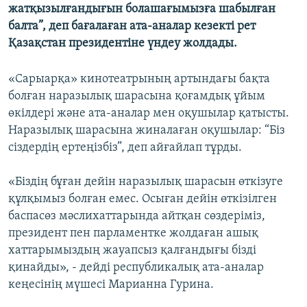
жатқызылғандығын болашағымызға шабылған
ЖАЗЫЛЫҢЫЗ
балта”, деп бағалаған ата-аналар кезекті рет
Қазақстан президентіне үндеу жолдады.
Басқа тілдерде
«Сарыарқа» кинотеатрының артындағы бақта
болған наразылық шарасына қоғамдық ұйым
өкілдері және ата-аналар мен оқушылар қатысты.
Наразылық шарасына жиналаған оқушылар: “Біз
сіздердің ертеңізбіз”, деп айғайлап тұрды.
«Біздің бұған дейін наразылық шарасын өткізуге
құлқымыз болған емес. Осыған дейін өткізілген
баспасөз мәслихаттарында айтқан сөздеріміз,
президент пен парламентке жолдаған ашық
хаттарымыздың жауапсыз қалғандығы бізді
қинайды», - дейді республикалық ата-аналар
кеңесінің мүшесі Марианна Гурина.