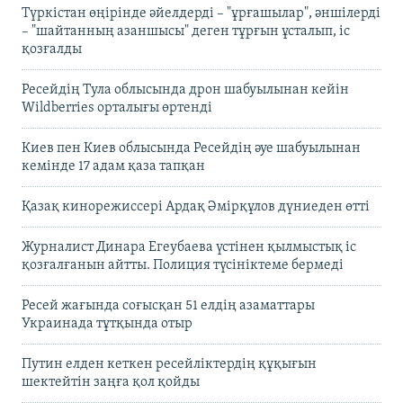
Түркістан өңірінде әйелдерді – "ұрғашылар", әншілерді
– "шайтанның азаншысы" деген тұрғын ұсталып, іс
қозғалды
Ресейдің Тула облысында дрон шабуылынан кейін
Wildberries орталығы өртенді
Киев пен Киев облысында Ресейдің әуе шабуылынан
кемінде 17 адам қаза тапқан
Қазақ кинорежиссері Ардақ Әмірқұлов дүниеден өтті
Журналист Динара Егеубаева үстінен қылмыстық іс
қозғалғанын айтты. Полиция түсініктеме бермеді
Ресей жағында соғысқан 51 елдің азаматтары
Украинада тұтқында отыр
Путин елден кеткен ресейліктердің құқығын
шектейтін заңға қол қойды