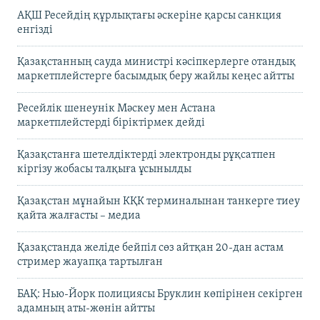
АҚШ Ресейдің құрлықтағы әскеріне қарсы санкция
енгізді
Қазақстанның сауда министрі кәсіпкерлерге отандық
маркетплейстерге басымдық беру жайлы кеңес айтты
Ресейлік шенеунік Мәскеу мен Астана
маркетплейстерді біріктірмек дейді
Қазақстанға шетелдіктерді электронды рұқсатпен
кіргізу жобасы талқыға ұсынылды
Қазақстан мұнайын КҚК терминалынан танкерге тиеу
қайта жалғасты – медиа
Қазақстанда желіде бейпіл сөз айтқан 20-дан астам
стример жауапқа тартылған
БАҚ: Нью-Йорк полициясы Бруклин көпірінен секірген
адамның аты-жөнін айтты