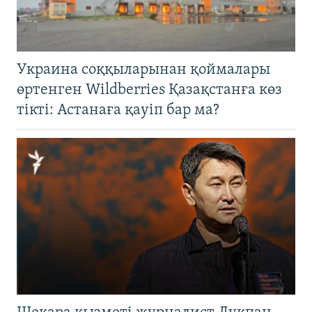
Украина соққыларынан қоймалары
өртенген Wildberries Қазақстанға көз
тікті: Астанаға қауіп бар ма?