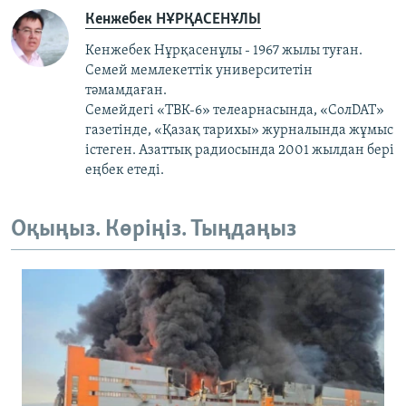
Кенжебек НҰРҚАСЕНҰЛЫ
Кенжебек Нұрқасенұлы - 1967 жылы туған.
Семей мемлекеттік университетін
тәмамдаған.
Семейдегі «ТВК-6» телеарнасында, «СолDAT»
газетінде, «Қазақ тарихы» журналында жұмыс
істеген. Азаттық радиосында 2001 жылдан бері
еңбек етеді.
Оқыңыз. Көріңіз. Тыңдаңыз