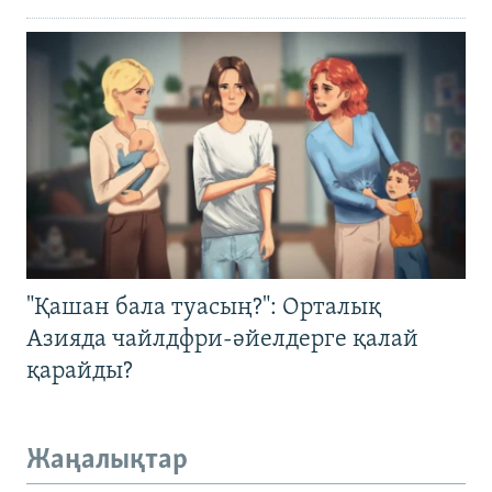
"Қашан бала туасың?": Орталық
Азияда чайлдфри-әйелдерге қалай
қарайды?
Жаңалықтар