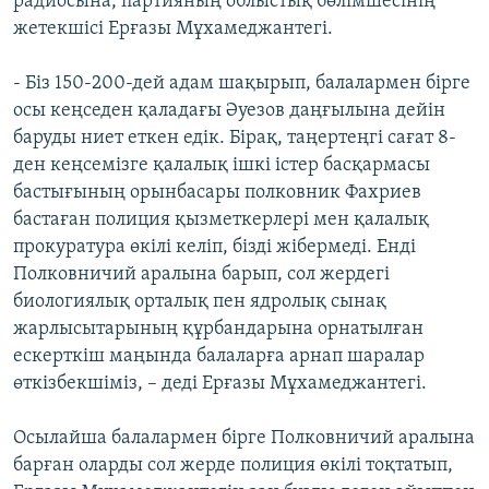
радиосына, партияның облыстық бөлімшесінің
жетекшісі Ерғазы Мұхамеджантегі.
- Біз 150-200-дей адам шақырып, балалармен бірге
осы кеңседен қаладағы Әуезов даңғылына дейін
баруды ниет еткен едік. Бірақ, таңертеңгі сағат 8-
ден кеңсемізге қалалық ішкі істер басқармасы
бастығының орынбасары полковник Фахриев
бастаған полиция қызметкерлері мен қалалық
прокуратура өкілі келіп, бізді жібермеді. Енді
Полковничий аралына барып, сол жердегі
биологиялық орталық пен ядролық сынақ
жарлысытарының құрбандарына орнатылған
ескерткіш маңында балаларға арнап шаралар
өткізбекшіміз, – деді Ерғазы Мұхамеджантегі.
Осылайша балалармен бірге Полковничий аралына
барған оларды сол жерде полиция өкілі тоқтатып,