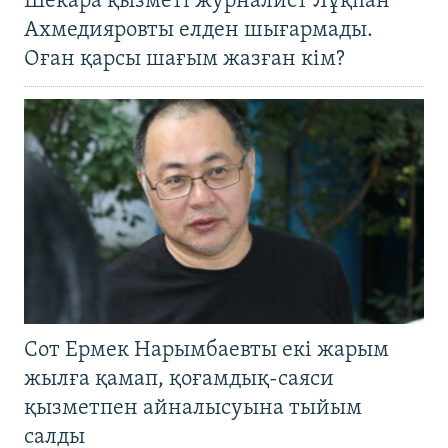
Шекара қызметі журналист Лұқпан
Ахмедияровты елден шығармады.
Оған қарсы шағым жазған кім?
Сот Ермек Нарымбаевты екі жарым
жылға қамап, қоғамдық-саяси
қызметпен айналысуына тыйым
салды