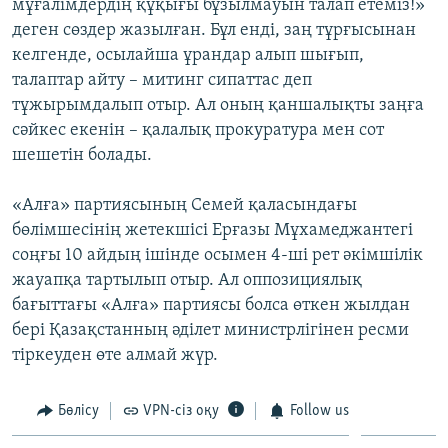
мұғалімдердің құқығы бұзылмауын талап етеміз!»
деген сөздер жазылған. Бұл енді, заң тұрғысынан
келгенде, осылайша ұрандар алып шығып,
талаптар айту – митинг сипаттас деп
тұжырымдалып отыр. Ал оның қаншалықты заңға
сәйкес екенін – қалалық прокуратура мен сот
шешетін болады.
«Алға» партиясының Семей қаласындағы
бөлімшесінің жетекшісі Ерғазы Мұхамеджантегі
соңғы 10 айдың ішінде осымен 4-ші рет әкімшілік
жауапқа тартылып отыр. Ал оппозициялық
бағыттағы «Алға» партиясы болса өткен жылдан
бері Қазақстанның әділет министрлігінен ресми
тіркеуден өте алмай жүр.
Бөлісу
VPN-сіз оқу
Follow us