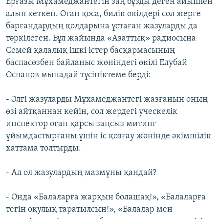
Ерғазы Мұхамеджантегін заң бұзды деген айыппен
алып кеткен. Оған қоса, билік өкілдері сол жерге
барғандардың қолдарына ұстаған жазуларды да
тәркілеген. Бұл жайында «Азаттық» радиосына
Семей қалалық ішкі істер басқармасының
баспасөзбен байланыс жөніндегі өкілі Елубай
Оспанов мынадай түсініктеме берді:
- Әлгі жазуларды Мұхамеджантегі жазғанын оның
өзі айтқаннан кейін, сол жердегі уческелік
инспектор оған қарсы заңсыз митинг
ұйымдастырғаны үшін іс қозғау жөнінде әкімшілік
хаттама толтырды.
- Ал ол жазулардың мазмұны қандай?
- Онда «Балаларға жарқын болашақ!», «Балаларға
тегін оқулық таратылсын!», «Балалар мен