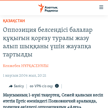
Accessibility
links
Skip
ҚАЗАҚСТАН
to
ЖАҢАЛЫҚТАР
Оппозиция белсендісі балалар
main
САЯСАТ
content
құқығын қорғау туралы жазу
AZATTYQTV
Skip
алып шыққаны үшін жауапқа
to
ҚАҢТАР ОҚИҒАСЫ
тартылды
main
АДАМ ҚҰҚЫҚТАРЫ
Navigation
Кенжебек НҰРҚАСЕНҰЛЫ
Skip
ӘЛЕУМЕТ
to
1 маусым 2006 жыл, 20:21
ӘЛЕМ
Search
АРНАЙЫ ЖОБАЛАР
Бөлісу
VPN-сіз оқу
Маусымның 1-күні таңертең, Семей қаласын кесіп
Русский
өтетін Ертіс өзеніндегі Полковничий аралында,
полиция өкілдері оппозициялық «Алға»