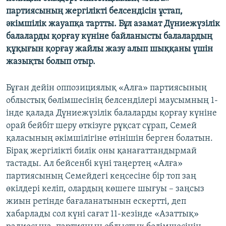
ЖАЗЫЛЫҢЫЗ
партиясының жергілікті белсендісін ұстап,
әкімшілік жауапқа тартты. Бұл азамат Дүниежүзілік
балаларды қорғау күніне байланысты балалардың
құқығын қорғау жайлы жазу алып шыққаны үшін
Басқа тілдерде
жазықты болып отыр.
Бұған дейін оппозициялық «Алға» партиясының
облыстық бөлімшесінің белсенділері маусымның 1-
інде қалада Дүниежүзілік балаларды қорғау күніне
орай бейбіт шеру өткізуге рұқсат сұрап, Семей
қаласының әкімшілігіне өтінішін берген болатын.
Бірақ жергілікті билік оны қанағаттандырмай
тастады. Ал бейсенбі күні таңертең «Алға»
партиясының Семейдегі кеңсесіне бір топ заң
өкілдері келіп, олардың көшеге шығуы – заңсыз
жиын ретінде бағаланатынын ескертті, деп
хабарлады сол күні сағат 11-кезінде «Азаттық»