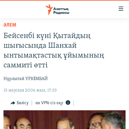
Accessibility
links
Skip
ӘЛЕМ
to
ЖАҢАЛЫҚТАР
Бейсенбі күні Қытайдың
main
САЯСАТ
content
шығысында Шанхай
AZATTYQTV
Skip
ынтымақтастық ұйымының
to
ҚАҢТАР ОҚИҒАСЫ
саммиті өтті
main
АДАМ ҚҰҚЫҚТАРЫ
Navigation
Нұрлытай ҮРКİМБАЙ
Skip
ӘЛЕУМЕТ
to
15 маусым 2006 жыл, 17:33
ӘЛЕМ
Search
АРНАЙЫ ЖОБАЛАР
Бөлісу
VPN-сіз оқу
Русский