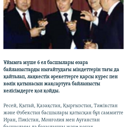
ЖАЗЫЛЫҢЫЗ
Басқа тілдерде
Ұйымға мүше 6 ел басшылары өзара
байланыстарды нығайтудағы міндеттерін тағы да
қайталап, лаңкестік әрекеттерге қарсы күрес пен
көлік қатынасын жақсартуға байланысты
келісімдерге қол қойды.
Ресей, Қытай, Қазақстан, Қырғызстан, Тәжікстан
және Өзбекстан басшылары қатысқан бұл саммитте
Иран, Пәкістан, Монғолия мен Ауғанстан