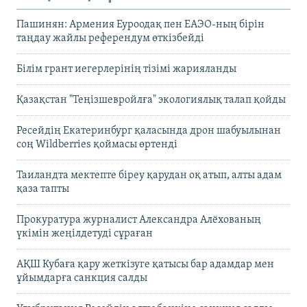
Пашинян: Армения Еуроодақ пен ЕАЭО-ның бірін
таңдау жайлы референдум өткізбейді
Білім грант иегерлерінің тізімі жарияланды
Қазақстан "Теңізшевройлға" экологиялық талап қойды
Ресейдің Екатеринбург қаласында дрон шабуылынан
соң Wildberries қоймасы өртенді
Таиландта мектепте біреу қарудан оқ атып, алты адам
қаза тапты
Прокуратура журналист Александра Алёхованың
үкімін жеңілдетуді сұраған
АҚШ Кубаға қару жеткізуге қатысы бар адамдар мен
ұйымдарға санкция салды