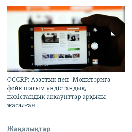
OCCRP: Азаттық пен "Мониториға"
фейк шағым үндістандық,
пәкістандық аккаунттар арқылы
жасалған
Жаңалықтар