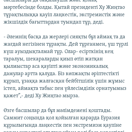
басшылары да бақылаушы және қонақ
мәртебесінде болды. Қытай президенті Ху Жиңтао
тұрақтылыққа қауіп лаңкестік, экстремистік және
жікшілдік бағыттардан туындап тұр, деді.
- Әлемнің басқа да жерлері сияқты бұл аймақ та да
жағдай негізінен тұрақты. Дей тұрғанмен, үш түрлі
күш ауыздықталмай тұр. Олар- есірткінің кең
таралуы, шекараларды қиып өтіп жатқан
қылмыстар аса қауіпті және экономикалық
дамулар артта қалуда. Біз көпжақты әріптестікті
құрып, ұзаққа жалғасқан бейбітшілік үшін жұмыс
істеп, аймақта табыс пен үйлесімділік орнатуымыз
қажет”,- деді Ху Жиңтао мырза.
Өзге басшылар да бұл мәлімдемені қоштады.
Саммит соңында қол қойылған қарарда Еуразия
құрылығында лаңкестік пен экстремизм қаупіне