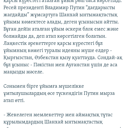
қарсы күрестегі аталған ұйым рөлі баса көрсетілді.
Ресей президенті Владимир Путин “дағдарысты
жағдайды” жұмсартуға Шанхай ынтымақтастық
ұйымы көмектесе алады, деген ұсынысын айтты.
Бұған дейін аталған ұйым әскери блок емес және
болмайды да, деп атап көрсетілген болатын.
Лаңкестік әрекеттерге қарсы күрестегі бұл
ұйымның көмегі туралы идеяны мүше елдер -
Қырғызстан, Өзбекстан қызу қуаттауда. Сондай-ақ
бұл ұсыныс - Пәкістан мен Ауғанстан үшін де аса
маңызды мәселе.
Сонымен бірге ұйымға мүшелікке
ұмтылушылардың өсе түскендігін Путин мырза
атап өтті.
- Жекелеген мемлекеттер мен аймақтық тұтас
құрылымдардың Шанхай ынтымақтастық