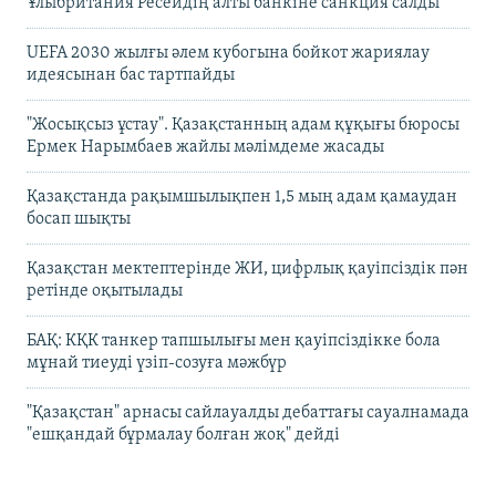
Ұлыбритания Ресейдің алты банкіне санкция салды
UEFA 2030 жылғы әлем кубогына бойкот жариялау
идеясынан бас тартпайды
"Жосықсыз ұстау". Қазақстанның адам құқығы бюросы
Ермек Нарымбаев жайлы мәлімдеме жасады
Қазақстанда рақымшылықпен 1,5 мың адам қамаудан
босап шықты
Қазақстан мектептерінде ЖИ, цифрлық қауіпсіздік пән
ретінде оқытылады
БАҚ: КҚК танкер тапшылығы мен қауіпсіздікке бола
мұнай тиеуді үзіп-созуға мәжбүр
"Қазақстан" арнасы сайлауалды дебаттағы сауалнамада
"ешқандай бұрмалау болған жоқ" дейді