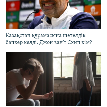
Қазақстан құрамасына шетелдік
бапкер келді. Джон ван’т Схип кім?