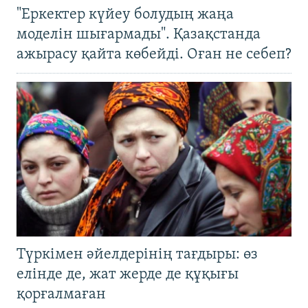
"Еркектер күйеу болудың жаңа
моделін шығармады". Қазақстанда
ажырасу қайта көбейді. Оған не себеп?
Түркімен әйелдерінің тағдыры: өз
елінде де, жат жерде де құқығы
қорғалмаған