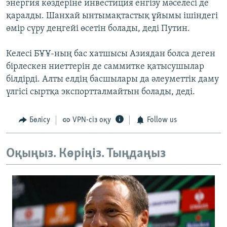
энергия көздеріне инвестиция енгізу мәселесі де
қаралды. Шанхай ынтымақтастық ұйымы ішіндегі
өмір сүру деңгейі өсетін болады, деді Путин.
Келесі БҰҰ-ның бас хатшысы Азиядан болса деген
бірлескен ниеттерін де саммитке қатысушылар
білдірді. Алты елдің басшылары да әлеуметтік даму
үлгісі сыртқа экспортталмайтын болады, деді.
Бөлісу
VPN-сіз оқу
Follow us
Оқыңыз. Көріңіз. Тыңдаңыз