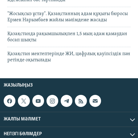
идеясынан бас тартпайды
"Жосықсыз ұстау". Қазақстанның адам құқығы бюросы
Ермек Нарымбаев жайлы мәлімдеме жасады
Қазақстанда рақымшылықпен 1,5 мың адам қамаудан
босап шықты
Қазақстан мектептерінде ЖИ, цифрлық қауіпсіздік пән
ретінде оқытылады
ЖАЗЫЛЫҢЫЗ
ЖАЛПЫ МӘЛІМЕТ
НЕГІЗГІ БӨЛІМДЕР