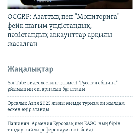
OCCRP: Азаттық пен "Мониториға"
фейк шағым үндістандық,
пәкістандық аккаунттар арқылы
жасалған
Жаңалықтар
YouTube видеохостинг қызметі "Русская община"
ұйымының екі арнасын бұғаттады
Орталық Азия 2025 жылы әлемде туризм ең жылдам
өскен өңір атанды
Пашинян: Армения Еуроодақ пен ЕАЭО-ның бірін
таңдау жайлы референдум өткізбейді