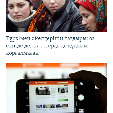
Түркімен әйелдерінің тағдыры: өз
елінде де, жат жерде де құқығы
қорғалмаған