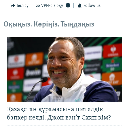
ЖАЗЫЛЫҢЫЗ
Бөлісу
VPN-сіз оқу
Follow us
Оқыңыз. Көріңіз. Тыңдаңыз
Басқа тілдерде
Қазақстан құрамасына шетелдік
бапкер келді. Джон ван’т Схип кім?