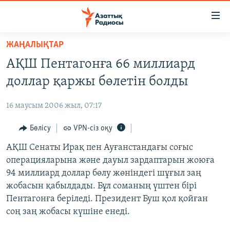
Accessibility
links
Skip
ЖАҢАЛЫҚТАР
to
ЖАҢАЛЫҚТАР
АҚШ Пентагонға 66 миллиард
main
САЯСАТ
content
доллар қаржы бөлетін болды
AZATTYQTV
Skip
to
16 маусым 2006 жыл, 07:17
ҚАҢТАР ОҚИҒАСЫ
main
АДАМ ҚҰҚЫҚТАРЫ
Бөлісу
VPN-сіз оқу
Navigation
Skip
ӘЛЕУМЕТ
АҚШ Сенаты Ирақ пен Ауғанстандағы соғыс
to
операцияларына және дауыл зардаптарын жоюға
ӘЛЕМ
Search
94 миллиард доллар бөлу жөніндегі шұғыл заң
АРНАЙЫ ЖОБАЛАР
жобасын қабылдады. Бұл соманың үштен бірі
Пентагонға беріледі. Президент Буш қол қойған
Русский
соң заң жобасы күшіне енеді.