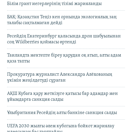
Білім грант иегерлерінің тізімі жарияланды
БАҚ: Қазақстан Теңіз кен орнында экологиялық заң
талабы сақталмаған дейді
Ресейдің Екатеринбург қаласында дрон шабуылынан
соң Wildberries қоймасы өртенді
Таиландта мектепте біреу қарудан оқ атып, алты адам
қаза тапты
Прокуратура журналист Александра Алёхованың
үкімін жеңілдетуді сұраған
АҚШ Кубаға қару жеткізуге қатысы бар адамдар мен
ұйымдарға санкция салды
Ұлыбритания Ресейдің алты банкіне санкция салды
UEFA 2030 жылғы әлем кубогына бойкот жариялау