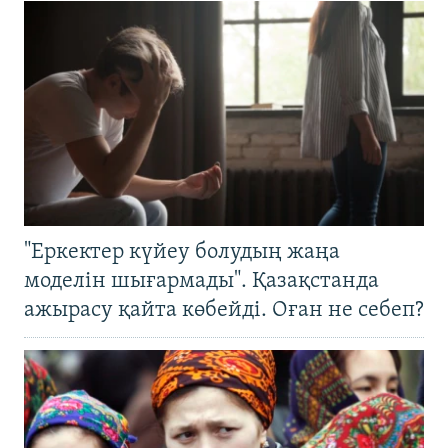
"Еркектер күйеу болудың жаңа
моделін шығармады". Қазақстанда
ажырасу қайта көбейді. Оған не себеп?