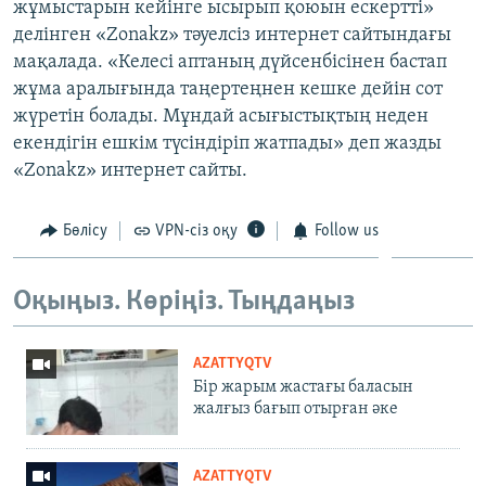
жұмыстарын кейінге ысырып қоюын ескертті»
делінген «Zonakz» тәуелсіз интернет сайтындағы
мақалада. «Келесі аптаның дүйсенбісінен бастап
жұма аралығында таңертеңнен кешке дейін сот
жүретін болады. Мұндай асығыстықтың неден
екендігін ешкім түсіндіріп жатпады» деп жазды
«Zonakz» интернет сайты.
Бөлісу
VPN-сіз оқу
Follow us
Оқыңыз. Көріңіз. Тыңдаңыз
AZATTYQTV
Бір жарым жастағы баласын
жалғыз бағып отырған әке
AZATTYQTV