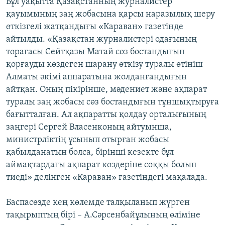
Бұл уақытта Қазақстанның журналистер
қауымының заң жобасына қарсы наразылық шеру
өткізгелі жатқандығы «Караван» газетінде
айтылды. «Қазақстан журналистері одағының
төрағасы Сейтқазы Матай сөз бостандығын
қорғауды көздеген шарану өткізу туралы өтініш
Алматы әкімі аппаратына жолданғандығын
айтқан. Оның пікірінше, мәдениет және ақпарат
туралы заң жобасы сөз бостандығын тұншықтыруға
бағытталған. Ал ақпаратты қолдау орталығының
заңгері Сергей Власенконың айтуынша,
министрліктің ұсынып отырған жобасы
қабылданатын болса, бірінші кезекте бұл
аймақтардағы ақпарат көздеріне соққы болып
тиеді» делінген «Караван» газетіндегі мақалада.
Баспасөзде кең көлемде талқыланып жүрген
тақырыптың бірі – А.Сәрсенбайұлының өліміне