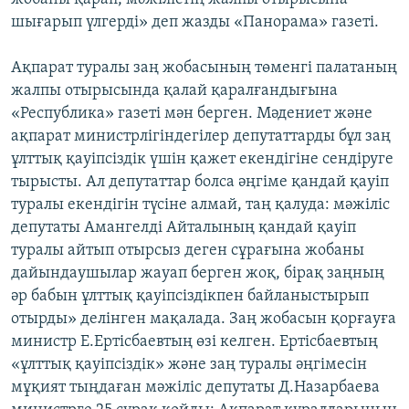
шығарып үлгерді» деп жазды «Панорама» газеті.
Ақпарат туралы заң жобасының төменгі палатаның
жалпы отырысында қалай қаралғандығына
«Республика» газеті мән берген. Мәдениет және
ақпарат министрлігіндегілер депутаттарды бұл заң
ұлттық қауіпсіздік үшін қажет екендігіне сендіруге
тырысты. Ал депутаттар болса әңгіме қандай қауіп
туралы екендігін түсіне алмай, таң қалуда: мәжіліс
депутаты Амангелді Айталының қандай қауіп
туралы айтып отырсыз деген сұрағына жобаны
дайындаушылар жауап берген жоқ, бірақ заңның
әр бабын ұлттық қауіпсіздікпен байланыстырып
отырды» делінген мақалада. Заң жобасын қорғауға
министр Е.Ертісбаевтың өзі келген. Ертісбаевтың
«ұлттық қауіпсіздік» және заң туралы әңгімесін
мұқият тыңдаған мәжіліс депутаты Д.Назарбаева