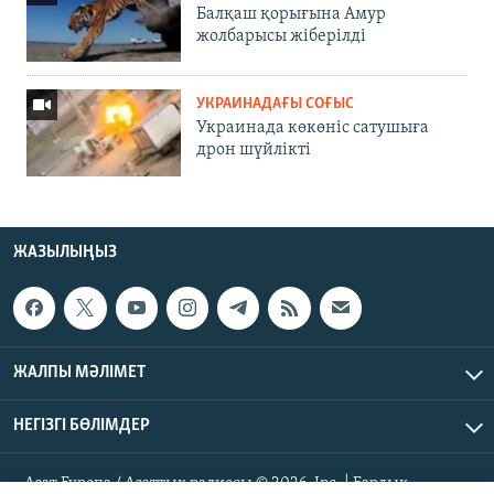
Балқаш қорығына Амур
жолбарысы жіберілді
УКРАИНАДАҒЫ СОҒЫС
Украинада көкөніс сатушыға
дрон шүйлікті
ЖАЗЫЛЫҢЫЗ
ЖАЛПЫ МӘЛІМЕТ
НЕГІЗГІ БӨЛІМДЕР
Азат Еуропа / Азаттық радиосы © 2026, Inc. | Барлық