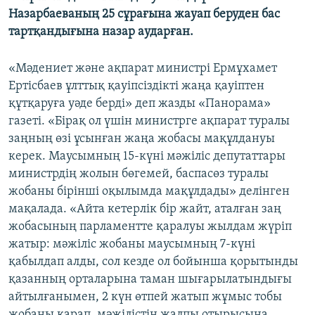
ЖАЗЫЛЫҢЫЗ
Назарбаеваның 25 сұрағына жауап беруден бас
тартқандығына назар аударған.
«Мәдениет және ақпарат министрі Ермұхамет
Басқа тілдерде
Ертісбаев ұлттық қауіпсіздікті жаңа қауіптен
құтқаруға уәде берді» деп жазды «Панорама»
газеті. «Бірақ ол үшін министрге ақпарат туралы
заңның өзі ұсынған жаңа жобасы мақұлдануы
керек. Маусымның 15-күні мәжіліс депутаттары
министрдің жолын бөгемей, баспасөз туралы
жобаны бірінші оқылымда мақұлдады» делінген
мақалада. «Айта кетерлік бір жайт, аталған заң
жобасының парламентте қаралуы жылдам жүріп
жатыр: мәжіліс жобаны маусымның 7-күні
қабылдап алды, сол кезде ол бойынша қорытынды
қазанның орталарына таман шығарылатындығы
айтылғанымен, 2 күн өтпей жатып жұмыс тобы
жобаны қарап, мәжілістің жалпы отырысына