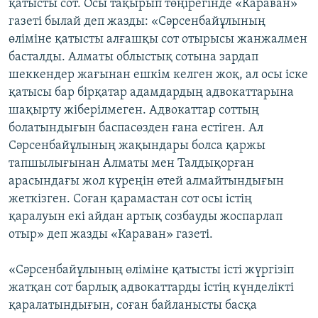
қатысты сот. Осы тақырып төңірегінде «Караван»
газеті былай деп жазды: «Сәрсенбайұлының
өліміне қатысты алғашқы сот отырысы жанжалмен
басталды. Алматы облыстық сотына зардап
шеккендер жағынан ешкім келген жоқ, ал осы іске
қатысы бар бірқатар адамдардың адвокаттарына
шақырту жіберілмеген. Адвокаттар соттың
болатындығын баспасөзден ғана естіген. Ал
Сәрсенбайұлының жақындары болса қаржы
тапшылығынан Алматы мен Талдықорған
арасындағы жол күреңін өтей алмайтындығын
жеткізген. Соған қарамастан сот осы істің
қаралуын екі айдан артық созбауды жоспарлап
отыр» деп жазды «Караван» газеті.
«Сәрсенбайұлының өліміне қатысты істі жүргізіп
жатқан сот барлық адвокаттарды істің күнделікті
қаралатындығын, соған байланысты басқа