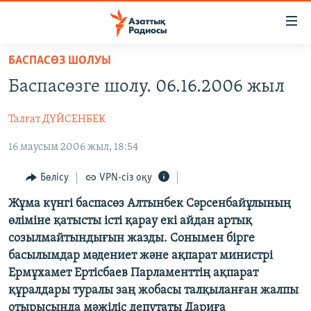
Accessibility
links
Skip
БАСПАСӨЗ ШОЛУЫ
to
ЖАҢАЛЫҚТАР
Баспасөзге шолу. 06.16.2006 жыл
main
САЯСАТ
content
Талғат ДҮЙСЕНБЕК
AZATTYQTV
Skip
to
16 маусым 2006 жыл, 18:54
ҚАҢТАР ОҚИҒАСЫ
main
АДАМ ҚҰҚЫҚТАРЫ
Navigation
Бөлісу
VPN-сіз оқу
Skip
ӘЛЕУМЕТ
Жұма күнгі баспасөз Алтынбек Сәрсенбайұлының
to
өліміне қатысты істі қарау екі айдан артық
ӘЛЕМ
Search
созылмайтындығын жазды. Сонымен бірге
АРНАЙЫ ЖОБАЛАР
басылымдар мәдениет және ақпарат министрі
Ермұхамет Ертісбаев Парламенттің ақпарат
Русский
құралдары туралы заң жобасы талқыланған жалпы
отырысында мәжіліс депутаты Дариға