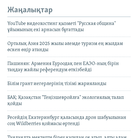
Жаңалықтар
YouTube видеохостинг қызметі "Русская община"
ұйымының екі арнасын бұғаттады
Орталық Азия 2025 жылы әлемде туризм ең жылдам
өскен өңір атанды
Пашинян: Армения Еуроодақ пен ЕАЭО-ның бірін
таңдау жайлы референдум өткізбейді
Білім грант иегерлерінің тізімі жарияланды
БАҚ: Қазақстан "Теңізшевройлға" экологиялық талап
қойды
Ресейдің Екатеринбург қаласында дрон шабуылынан
соң Wildberries қоймасы өртенді
Таиландта мектепте біреу қарудан оқ атып, алты адам