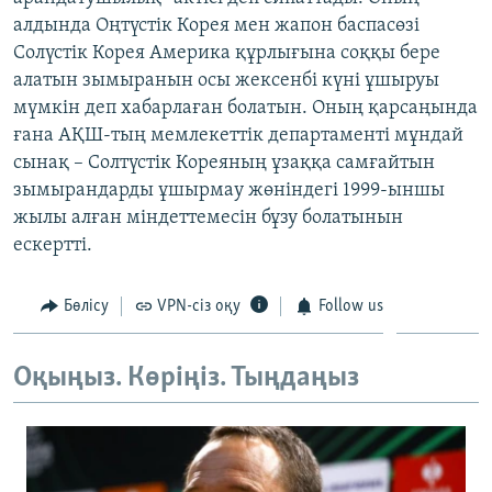
ЖАЗЫЛЫҢЫЗ
алдында Оңтүстік Корея мен жапон баспасөзі
Солүстік Корея Америка құрлығына соққы бере
алатын зымыранын осы жексенбі күні ұшыруы
мүмкін деп хабарлаған болатын. Оның қарсаңында
Басқа тілдерде
ғана АҚШ-тың мемлекеттік департаменті мұндай
сынақ – Солтүстік Кореяның ұзаққа самғайтын
зымырандарды ұшырмау жөніндегі 1999-ыншы
жылы алған міндеттемесін бұзу болатынын
ескертті.
Бөлісу
VPN-сіз оқу
Follow us
Оқыңыз. Көріңіз. Тыңдаңыз