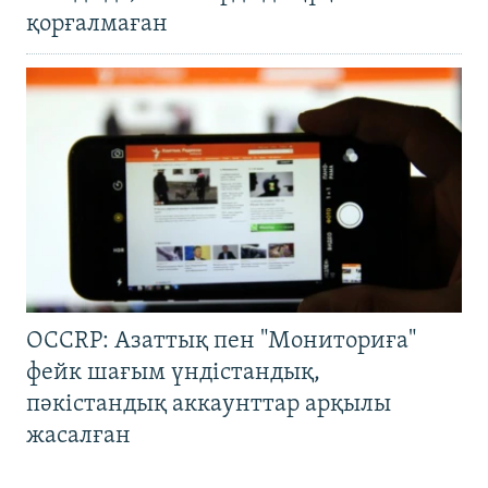
қорғалмаған
OCCRP: Азаттық пен "Мониториға"
фейк шағым үндістандық,
пәкістандық аккаунттар арқылы
жасалған