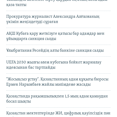
қаза тапты
Прокуратура журналист Александра Алёхованың
үкімін жеңілдетуді сұраған
АҚШ Кубаға қару жеткізуге қатысы бар адамдар мен
ұйымдарға санкция салды
Ұлыбритания Ресейдің алты банкіне санкция салды
UEFA 2030 жылғы әлем кубогына бойкот жариялау
идеясынан бас тартпайды
"Жосықсыз ұстау". Қазақстанның адам құқығы бюросы
Ермек Нарымбаев жайлы мәлімдеме жасады
Қазақстанда рақымшылықпен 1,5 мың адам қамаудан
босап шықты
Қазақстан мектептерінде ЖИ, цифрлық қауіпсіздік пән