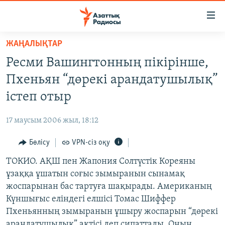
Accessibility
links
Skip
ЖАҢАЛЫҚТАР
to
ЖАҢАЛЫҚТАР
Ресми Вашингтонның пікірінше,
main
САЯСАТ
content
Пхеньян “дөрекі арандатушылық”
AZATTYQTV
Skip
істеп отыр
to
ҚАҢТАР ОҚИҒАСЫ
main
17 маусым 2006 жыл, 18:12
АДАМ ҚҰҚЫҚТАРЫ
Navigation
Skip
Бөлісу
VPN-сіз оқу
ӘЛЕУМЕТ
to
ТОКИО. АҚШ пен Жапония Солтүстік Кореяны
ӘЛЕМ
Search
ұзаққа ұшатын соғыс зымыранын сынамақ
АРНАЙЫ ЖОБАЛАР
жоспарынан бас тартуға шақырады. Американың
Күншығыс еліндегі елшісі Томас Шиффер
Русский
Пхеньянның зымыранын ұшыру жоспарын “дөрекі
арандатушылық” актісі деп сипаттады. Оның