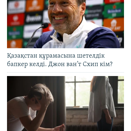
Қазақстан құрамасына шетелдік
бапкер келді. Джон ван’т Схип кім?