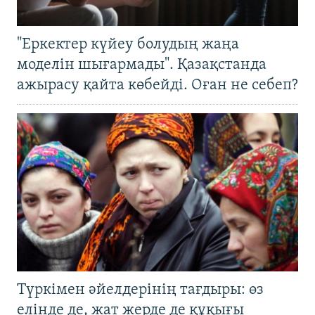
"Еркектер күйеу болудың жаңа
моделін шығармады". Қазақстанда
ажырасу қайта көбейді. Оған не себеп?
Түркімен әйелдерінің тағдыры: өз
елінде де, жат жерде де құқығы